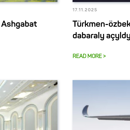
17.11.2025
n Ashgabat
Türkmen-özbek
dabaraly açyld
READ MORE >