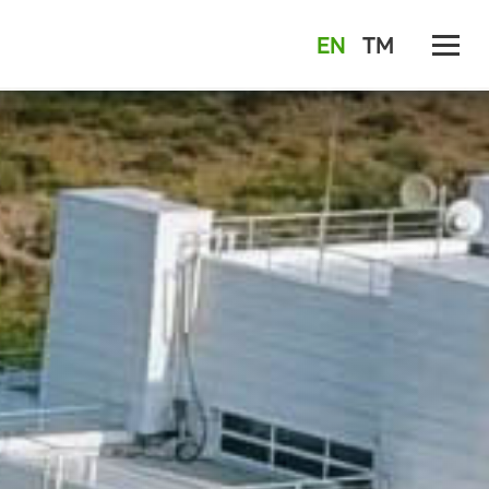
EN
TM