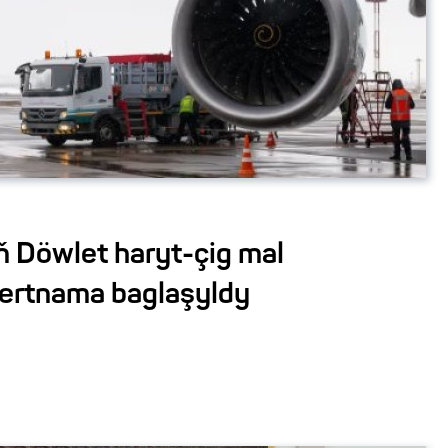
 Döwlet haryt-çig mal
şertnama baglaşyldy