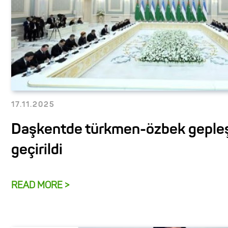
17.11.2025
Daşkentde türkmen-özbek gepleş
geçirildi
READ MORE >