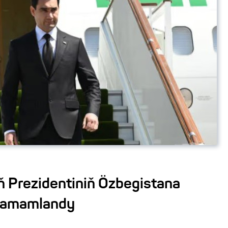
 Prezidentiniň Özbegistana
 tamamlandy