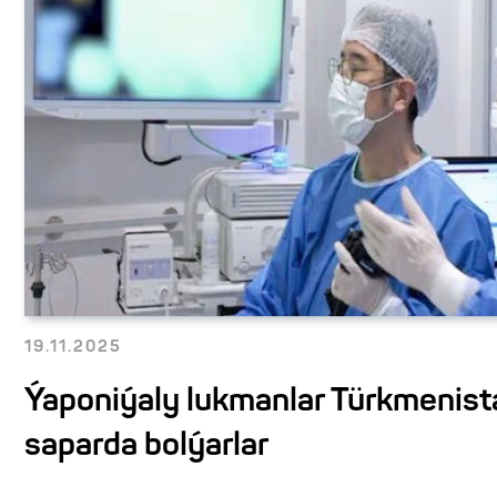
19.11.2025
Ýaponiýaly lukmanlar Türkmenis
saparda bolýarlar