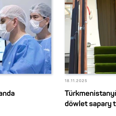
18.11.2025
tanda
Türkmenistanyň
döwlet sapary