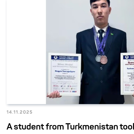
14.11.2025
A student from Turkmenistan to