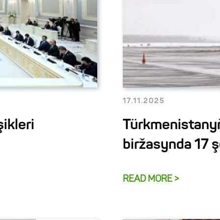
17.11.2025
ikleri
Türkmenistanyň
biržasynda 17 
READ MORE >