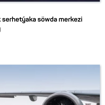
 serhetýaka söwda merkezi
y