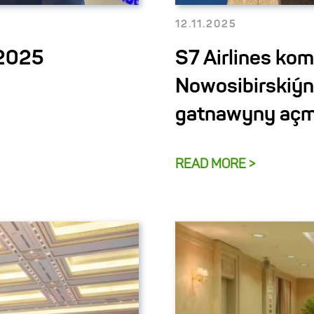
12.11.2025
-2025
S7 Airlines ko
Nowosibirskiýn
gatnawyny açma
READ MORE >