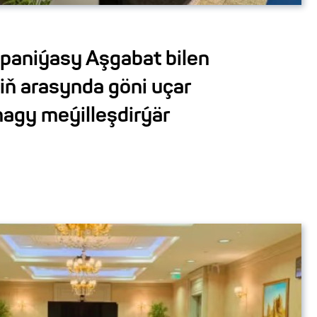
mpaniýasy Aşgabat bilen
iň arasynda göni uçar
gy meýilleşdirýär