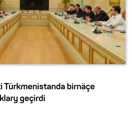
ti Türkmenistanda birnäçe
ary geçirdi