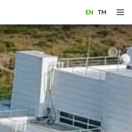
EN
TM