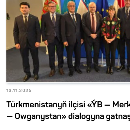
13.11.2025
Türkmenistanyň ilçisi «ÝB — Merk
— Owganystan» dialogyna gatna