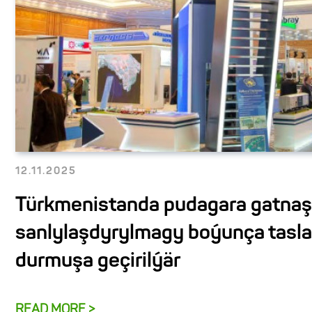
12.11.2025
Türkmenistanda pudagara gatnaş
sanlylaşdyrylmagy boýunça tasl
durmuşa geçirilýär
READ MORE >