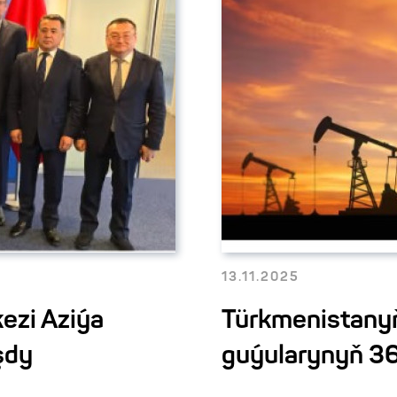
13.11.2025
ezi Aziýa
Türkmenistanyň
şdy
guýularynyň 36