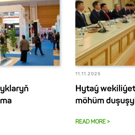
11.11.2025
yklaryň
Hytaý wekiliýe
ama
möhüm duşuşykl
READ MORE >