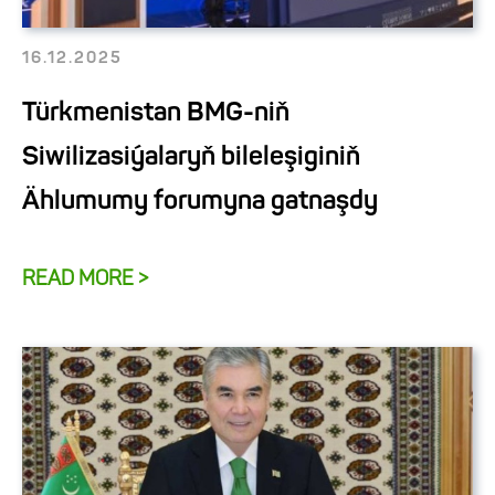
16.12.2025
Türkmenistan BMG-niň
Siwilizasiýalaryň bileleşiginiň
Ählumumy forumyna gatnaşdy
READ MORE >