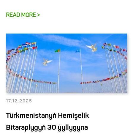
READ MORE >
17.12.2025
Türkmenistanyň Hemişelik
Bitaraplygyň 30 ýyllygyna