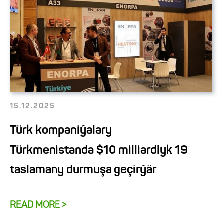
15.12.2025
Türk kompaniýalary
Türkmenistanda $10 milliardlyk 19
taslamany durmuşa geçirýär
READ MORE >