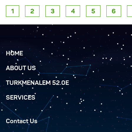
1
2
3
4
5
6
HOME
ABOUT US
TURKMENALEM 52.0E
SERVICES
Contact Us