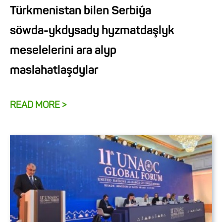
Türkmenistan bilen Serbiýa
söwda-ykdysady hyzmatdaşlyk
meselelerini ara alyp
maslahatlaşdylar
READ MORE >