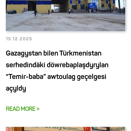
15.12.2025
Gazagystan bilen Türkmenistan
serhedindäki döwrebaplaşdyrylan
“Temir-baba” awtoulag geçelgesi
açyldy
READ MORE >