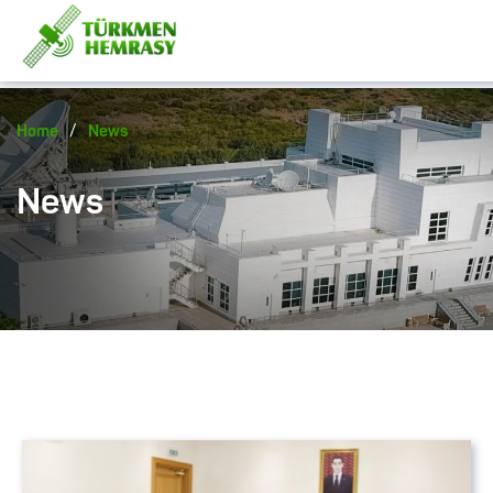
/
Home
News
News