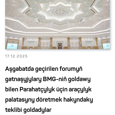
17.12.2025
Aşgabatda geçirilen forumyň
gatnaşyjylary BMG-niň goldawy
bilen Parahatçylyk üçin araçylyk
palatasyny döretmek hakyndaky
teklibi goldadylar