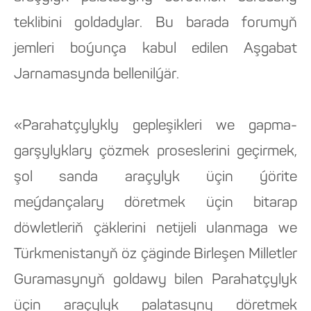
teklibini goldadylar. Bu barada forumyň
jemleri boýunça kabul edilen Aşgabat
Jarnamasynda bellenilýär.
«Parahatçylykly gepleşikleri we gapma-
garşylyklary çözmek proseslerini geçirmek,
şol sanda araçylyk üçin ýörite
meýdançalary döretmek üçin bitarap
döwletleriň çäklerini netijeli ulanmaga we
Türkmenistanyň öz çäginde Birleşen Milletler
Guramasynyň goldawy bilen Parahatçylyk
üçin araçylyk palatasyny döretmek