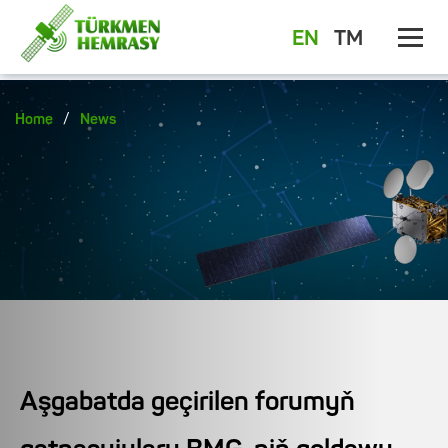
EN
TM
/
Home
News
Aşgabatda geçirilen forumyň