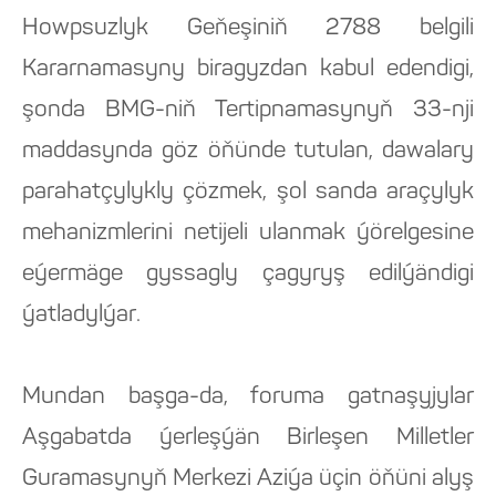
Howpsuzlyk Geňeşiniň 2788 belgili
Kararnamasyny biragyzdan kabul edendigi,
şonda BMG-niň Tertipnamasynyň 33-nji
maddasynda göz öňünde tutulan, dawalary
parahatçylykly çözmek, şol sanda araçylyk
mehanizmlerini netijeli ulanmak ýörelgesine
eýermäge gyssagly çagyryş edilýändigi
ýatladylýar.
Mundan başga-da, foruma gatnaşyjylar
Aşgabatda ýerleşýän Birleşen Milletler
Guramasynyň Merkezi Aziýa üçin öňüni alyş