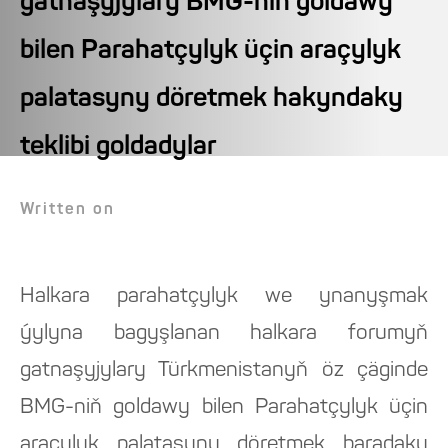
gatnaşyjylary BMG-niň goldawy
bilen Parahatçylyk üçin araçylyk
palatasyny döretmek hakyndaky
teklibi goldadylar
Written on
Halkara parahatçylyk we ynanyşmak
ýylyna bagyşlanan halkara forumyň
gatnaşyjylary Türkmenistanyň öz çäginde
BMG-niň goldawy bilen Parahatçylyk üçin
araçylyk palatasyny döretmek baradaky