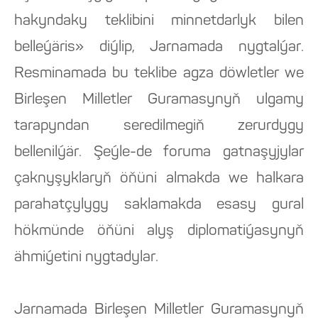
hakyndaky teklibini minnetdarlyk bilen
belleýäris» diýlip, Jarnamada nygtalýar.
Resminamada bu teklibe agza döwletler we
Birleşen Milletler Guramasynyň ulgamy
tarapyndan seredilmegiň zerurdygy
bellenilýär. Şeýle-de foruma gatnaşyjylar
çaknyşyklaryň öňüni almakda we halkara
parahatçylygy saklamakda esasy gural
hökmünde öňüni alyş diplomatiýasynyň
ähmiýetini nygtadylar.
Jarnamada Birleşen Milletler Guramasynyň