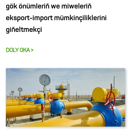
gök önümleriň we miweleriň
eksport-import mümkinçiliklerini
giňeltmekçi
DOLY OKA >