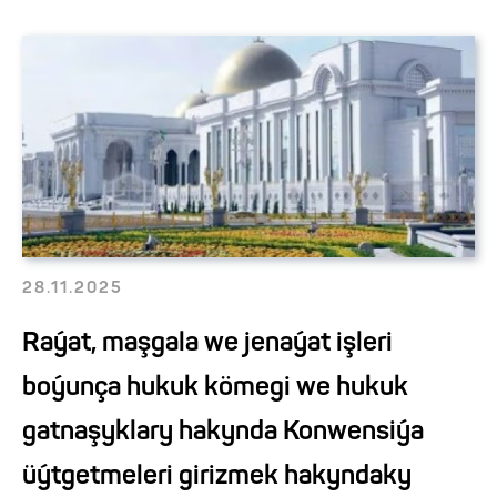
28.11.2025
Raýat, maşgala we jenaýat işleri
boýunça hukuk kömegi we hukuk
gatnaşyklary hakynda Konwensiýa
üýtgetmeleri girizmek hakyndaky