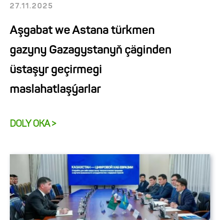
27.11.2025
Aşgabat we Astana türkmen
gazyny Gazagystanyň çäginden
üstaşyr geçirmegi
maslahatlaşýarlar
DOLY OKA >