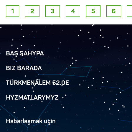
1
2
3
4
5
6
BAŞ SAHYPA
BIZ BARADA
TÜRKMENÄLEM 52.0E
HYZMATLARYMYZ
Habarlaşmak üçin