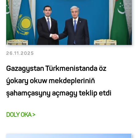
26.11.2025
Gazagystan Türkmenistanda öz
ýokary okuw mekdepleriniň
şahamçasyny açmagy teklip etdi
DOLY OKA >