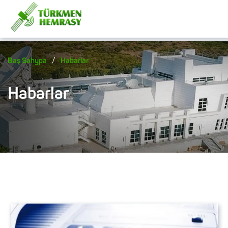
/
Baş Sahypa
Habarlar
Habarlar