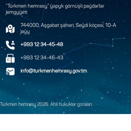
“Türkmen hemrasy” ýapyk görnüşli paýdarlar
jemgyýeti
744000, Aşgabat şäheri, Seýdi köçesi, 10-A
jaýy
+993 12 34-45-48
+993 12 34-46-43
info@turkmenhemrasy.gov.tm
Türkmen hemrasy 2026. Ähli hukuklar goralan