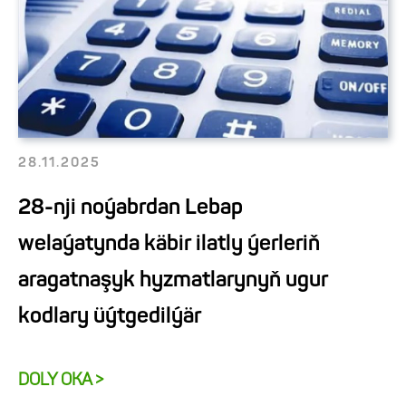
28.11.2025
28-nji noýabrdan Lebap
welaýatynda käbir ilatly ýerleriň
aragatnaşyk hyzmatlarynyň ugur
kodlary üýtgedilýär
DOLY OKA >