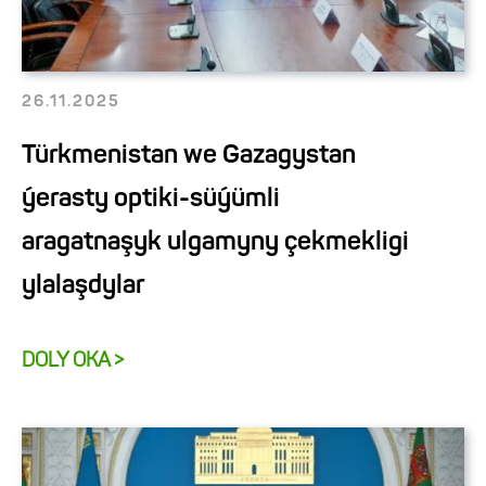
26.11.2025
Türkmenistan we Gazagystan
ýerasty optiki-süýümli
aragatnaşyk ulgamyny çekmekligi
ylalaşdylar
DOLY OKA >