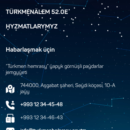
TÜRKMENÄLEM 52.0E
HYZMATLARYMYZ
Habarlaşmak üçin
“Türkmen hemrasy” ýapyk görnüşli paýdarlar
jemgyýeti
744000, Aşgabat şäheri, Seýdi köçesi, 10-A
jaýy
+993 12 34-45-48
+993 12 34-46-43