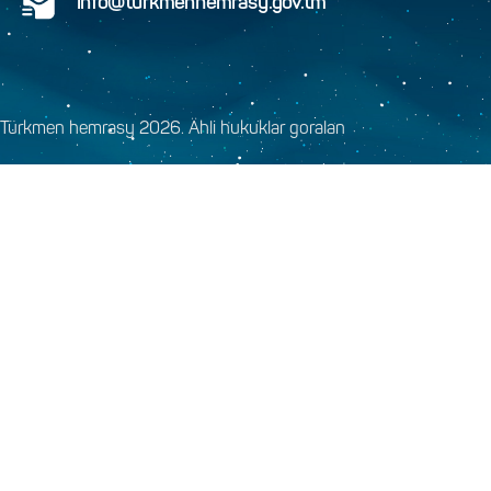
info@turkmenhemrasy.gov.tm
Türkmen hemrasy 2026. Ähli hukuklar goralan