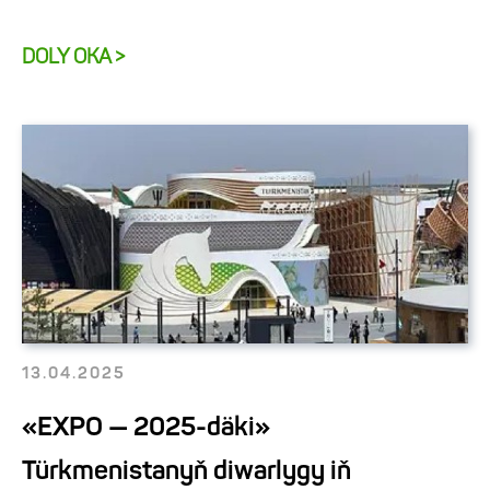
DOLY OKA >
13.04.2025
«EXPO — 2025-däki»
Türkmenistanyň diwarlygy iň