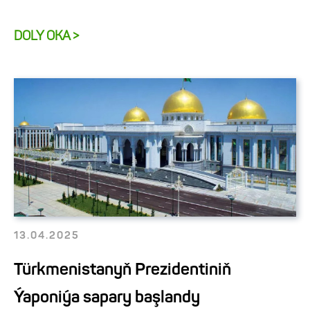
DOLY OKA >
13.04.2025
Türkmenistanyň Prezidentiniň
Ýaponiýa sapary başlandy