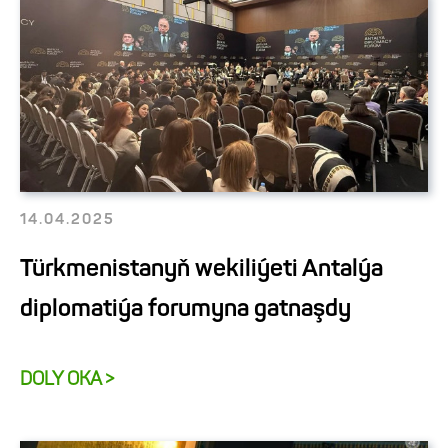
14.04.2025
Türkmenistanyň wekiliýeti Antalýa
diplomatiýa forumyna gatnaşdy
DOLY OKA >