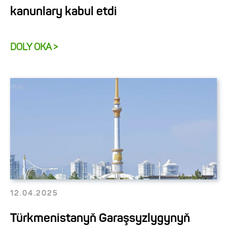
kanunlary kabul etdi
DOLY OKA >
12.04.2025
Türkmenistanyň Garaşsyzlygynyň