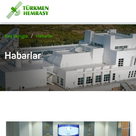
/
Baş Sahypa
Habarlar
Habarlar