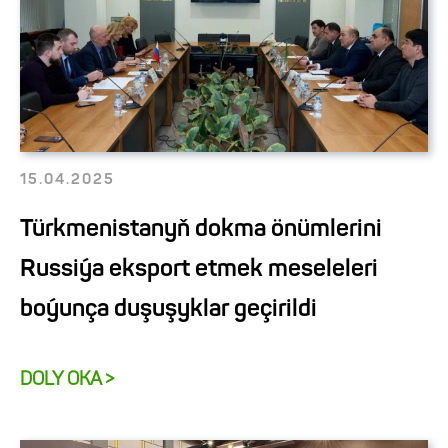
15.04.2025
Türkmenistanyň dokma önümlerini
Russiýa eksport etmek meseleleri
boýunça duşuşyklar geçirildi
DOLY OKA >