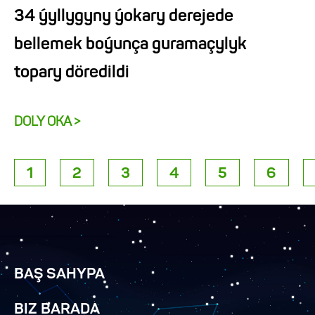
34 ýyllygyny ýokary derejede
bellemek boýunça guramaçylyk
topary döredildi
DOLY OKA >
1
2
3
4
5
6
BAŞ SAHYPA
BIZ BARADA