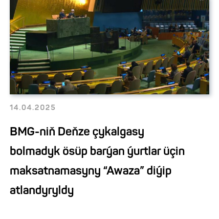
14.04.2025
BMG-niň Deňze çykalgasy
bolmadyk ösüp barýan ýurtlar üçin
maksatnamasyny “Awaza” diýip
atlandyryldy