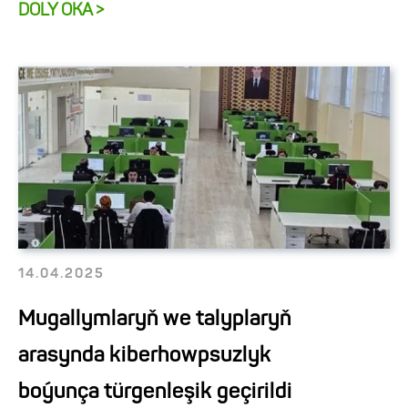
DOLY OKA >
14.04.2025
Mugallymlaryň we talyplaryň
arasynda kiberhowpsuzlyk
boýunça türgenleşik geçirildi