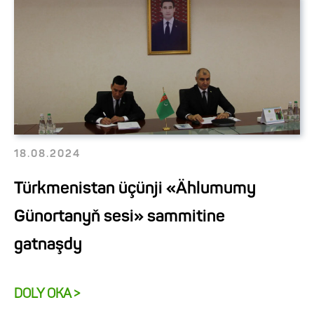
18.08.2024
Türkmenistan üçünji «Ählumumy
Günortanyň sesi» sammitine
gatnaşdy
DOLY OKA >