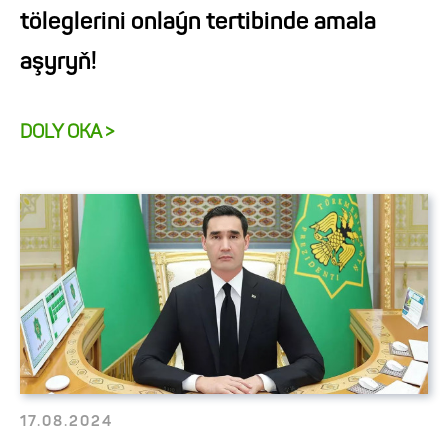
töleglerini onlaýn tertibinde amala
aşyryň!
DOLY OKA >
17.08.2024