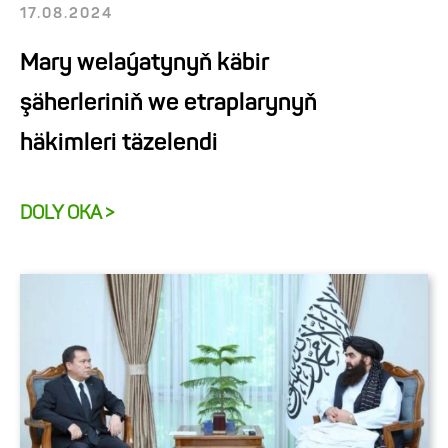
17.08.2024
Mary welaýatynyň käbir
şäherleriniň we etraplarynyň
häkimleri täzelendi
DOLY OKA >