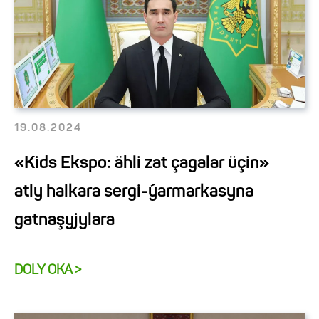
19.08.2024
«Kids Ekspo: ähli zat çagalar üçin»
atly halkara sergi-ýarmarkasyna
gatnaşyjylara
DOLY OKA >