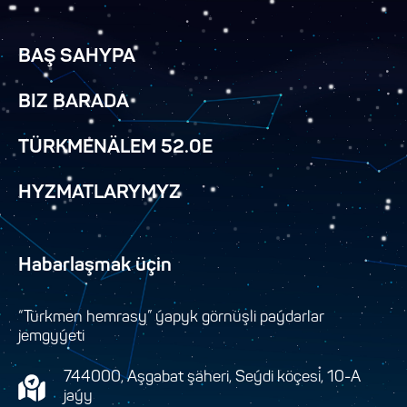
BAŞ SAHYPA
BIZ BARADA
TÜRKMENÄLEM 52.0E
HYZMATLARYMYZ
Habarlaşmak üçin
“Türkmen hemrasy” ýapyk görnüşli paýdarlar
jemgyýeti
744000, Aşgabat şäheri, Seýdi köçesi, 10-A
jaýy