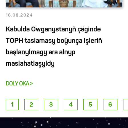
16.08.2024
Kabulda Owganystanyň çäginde
TOPH taslamasy boýunça işleriň
başlanylmagy ara alnyp
maslahatlaşyldy
DOLY OKA >
1
2
3
4
5
6