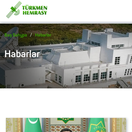
/
Baş Sahypa
Habarlar
Habarlar