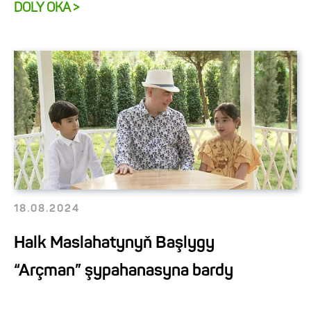
DOLY OKA >
18.08.2024
Halk Maslahatynyň Başlygy
“Arçman” şypahanasyna bardy