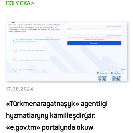
DOLY OKA >
17.08.2024
«Türkmenaragatnaşyk» agentligi
hyzmatlaryny kämilleşdirýär:
«e.gov.tm» portalynda okuw