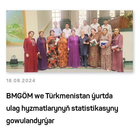
18.08.2024
BMGÖM we Türkmenistan ýurtda
ulag hyzmatlarynyň statistikasyny
gowulandyrýar