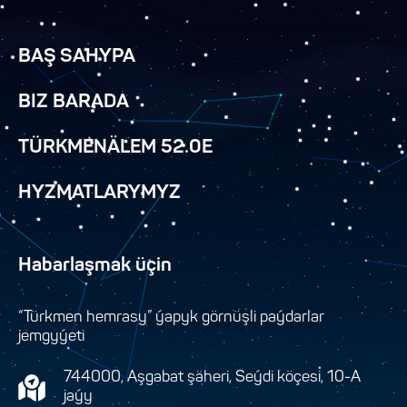
BAŞ SAHYPA
BIZ BARADA
TÜRKMENÄLEM 52.0E
HYZMATLARYMYZ
Habarlaşmak üçin
“Türkmen hemrasy” ýapyk görnüşli paýdarlar
jemgyýeti
744000, Aşgabat şäheri, Seýdi köçesi, 10-A
jaýy