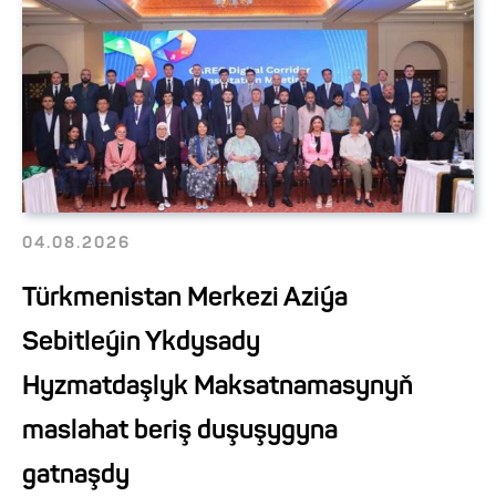
04.08.2026
Türkmenistan Merkezi Aziýa
Sebitleýin Ykdysady
Hyzmatdaşlyk Maksatnamasynyň
maslahat beriş duşuşygyna
gatnaşdy