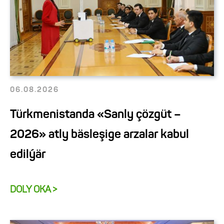
06.08.2026
Türkmenistanda «Sanly çözgüt –
2026» atly bäsleşige arzalar kabul
edilýär
DOLY OKA >