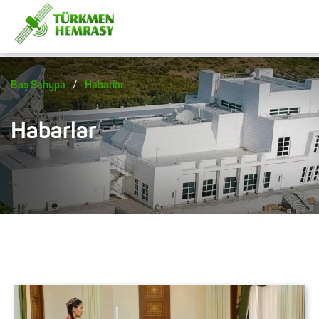
/
Baş Sahypa
Habarlar
Habarlar