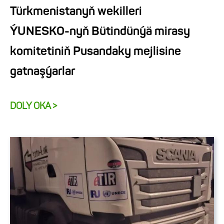
Türkmenistanyň wekilleri
ÝUNESKO-nyň Bütindünýä mirasy
komitetiniň Pusandaky mejlisine
gatnaşýarlar
DOLY OKA >