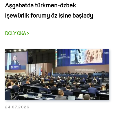
Aşgabatda türkmen-özbek
işewürlik forumy öz işine başlady
DOLY OKA >
24.07.2026