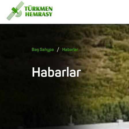
/
Baş Sahypa
Habarlar
Habarlar