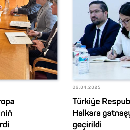
09.04.2025
ropa
Türkiýe Respubl
iniň
Halkara gatnaş
rdi
geçirildi