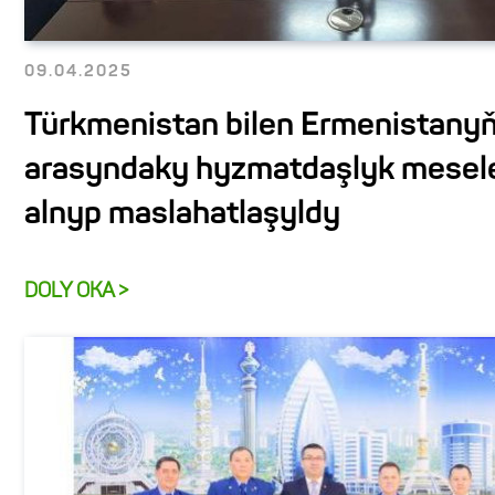
09.04.2025
Türkmenistan bilen Ermenistany
arasyndaky hyzmatdaşlyk mesele
alnyp maslahatlaşyldy
DOLY OKA >