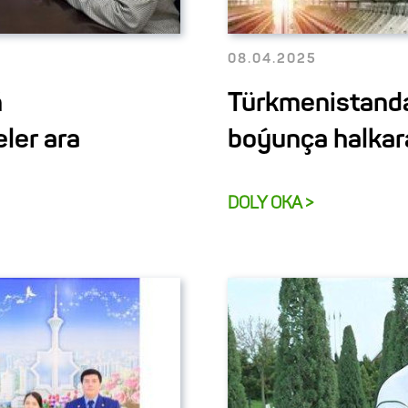
08.04.2025
ň
Türkmenistanda i
ler ara
boýunça halkara
DOLY OKA >