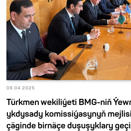
09.04.2025
Türkmen wekiliýeti BMG-niň Ýew
ykdysady komissiýasynyň mejlis
çäginde birnäçe duşuşyklary geçi