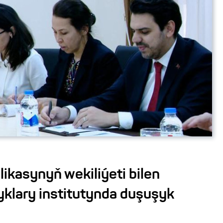
ikasynyň wekiliýeti bilen
yklary institutynda duşuşyk