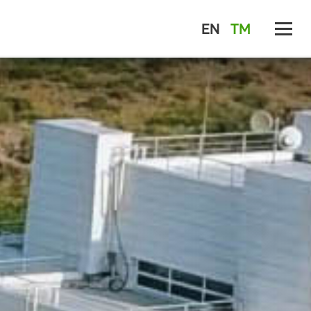
EN
TM