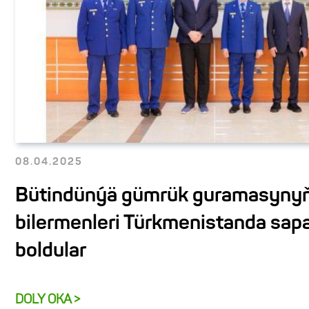
08.04.2025
Bütindünýä gümrük guramasyny
bilermenleri Türkmenistanda sap
boldular
DOLY OKA >