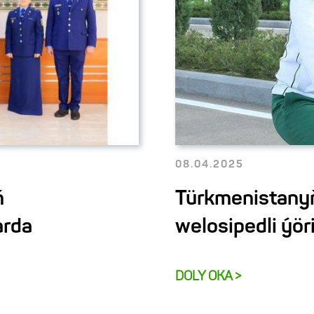
08.04.2025
ň
Türkmenistanyň
arda
welosipedli ýö
DOLY OKA >