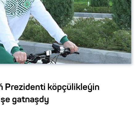
 Prezidenti köpçülikleýin
rişe gatnaşdy