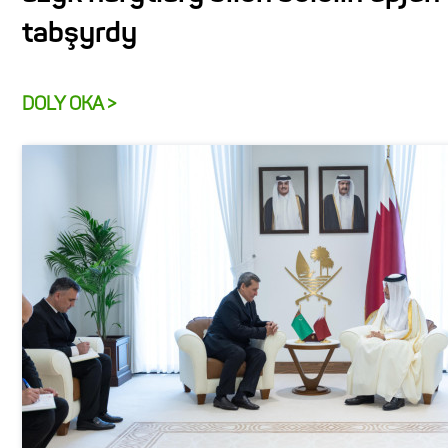
tabşyrdy
DOLY OKA >