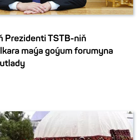
 Prezidenti TSTB-niň
alkara maýa goýum forumyna
gutlady