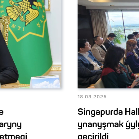
18.03.2025
e
Singapurda Hal
laryny
ynanyşmak ýyly
n etmegi
geçirildi