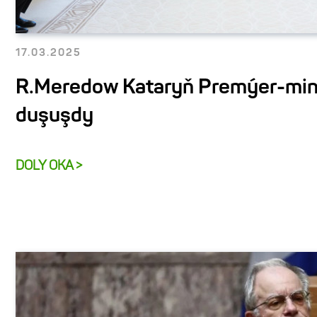
17.03.2025
R.Meredow Kataryň Premýer-minis
duşuşdy
DOLY OKA >