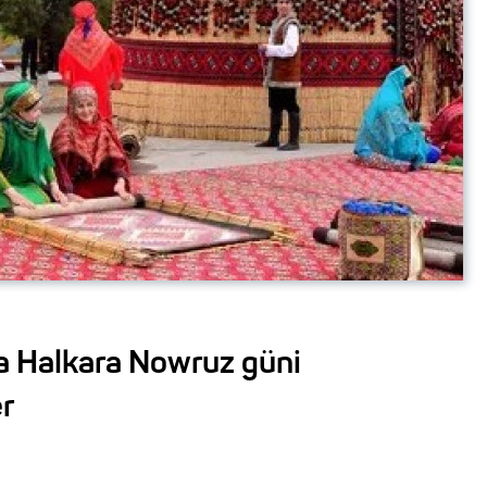
 Halkara Nowruz güni
er