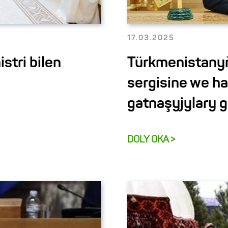
17.03.2025
tri bilen
Türkmenistanyň
sergisine we h
gatnaşyjylary 
DOLY OKA >