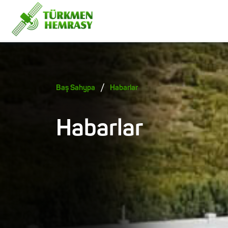
/
Baş Sahypa
Habarlar
Habarlar