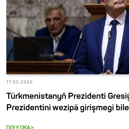
17.03.2025
Türkmenistanyň Prezidenti Gres
Prezidentini wezipä girişmegi bil
DOLY OKA >