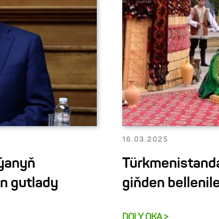
16.03.2025
iýanyň
Türkmenistanda
en gutlady
giňden bellenil
DOLY OKA >