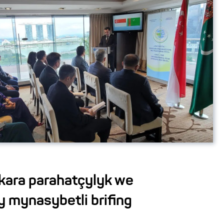
kara parahatçylyk we
 mynasybetli brifing