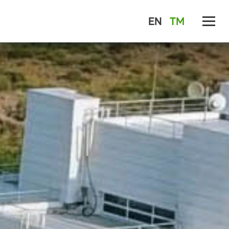
EN
TM