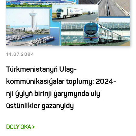
14.07.2024
Türkmenistanyň Ulag-
kommunikasiýalar toplumy: 2024-
nji ýylyň birinji ýarymynda uly
üstünlikler gazanyldy
DOLY OKA >