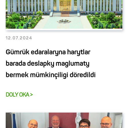
12.07.2024
Gümrük edaralaryna harytlar
barada deslapky maglumaty
bermek mümkinçiligi döredildi
DOLY OKA >