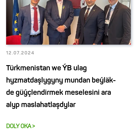
12.07.2024
Türkmenistan we ÝB ulag
hyzmatdaşlygyny mundan beýläk-
de güýçlendirmek meselesini ara
alyp maslahatlaşdylar
DOLY OKA >