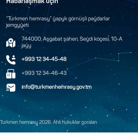
Habarlaşmak üçin
“Türkmen hemrasy” ýapyk görnüşli paýdarlar
jemgyýeti
744000, Aşgabat şäheri, Seýdi köçesi, 10-A
jaýy
+993 12 34-45-48
+993 12 34-46-43
info@turkmenhemrasy.gov.tm
Türkmen hemrasy 2026. Ähli hukuklar goralan