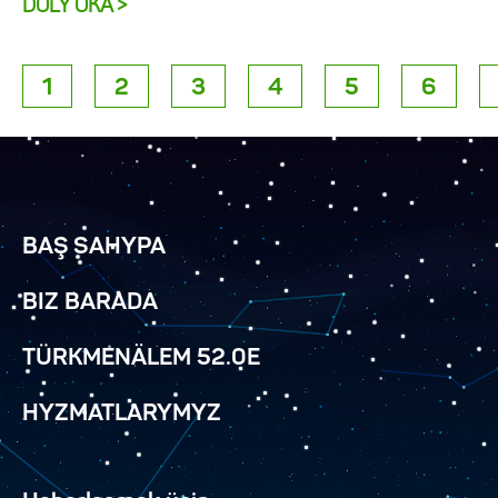
DOLY OKA >
1
2
3
4
5
6
BAŞ SAHYPA
BIZ BARADA
TÜRKMENÄLEM 52.0E
HYZMATLARYMYZ