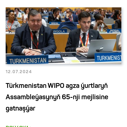
12.07.2024
Türkmenistan WIPO agza ýurtlaryň
Assambleýasynyň 65-nji mejlisine
gatnaşýar