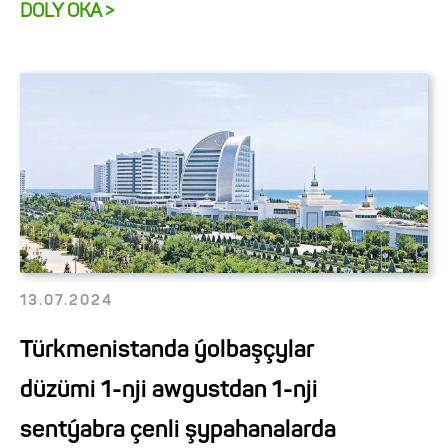
DOLY OKA >
13.07.2024
Türkmenistanda ýolbaşçylar
düzümi 1-nji awgustdan 1-nji
sentýabra çenli şypahanalarda