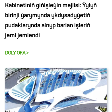
Kabinetiniň giňişleýin mejlisi: Ýylyň
birinji ýarymynda ykdysadyýetiň
pudaklarynda alnyp barlan işleriň
jemi jemlendi
DOLY OKA >