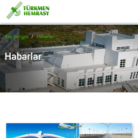
/
Baş Sahypa
Habarlar
Habarlar