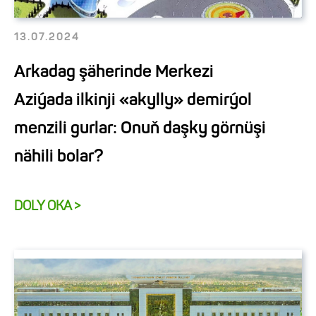
13.07.2024
Arkadag şäherinde Merkezi
Aziýada ilkinji «akylly» demirýol
menzili gurlar: Onuň daşky görnüşi
nähili bolar?
DOLY OKA >