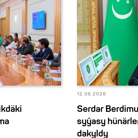
12.06.2026
ikdäki
Serdar Berdim
nma
syýasy hünärle
dakyldy