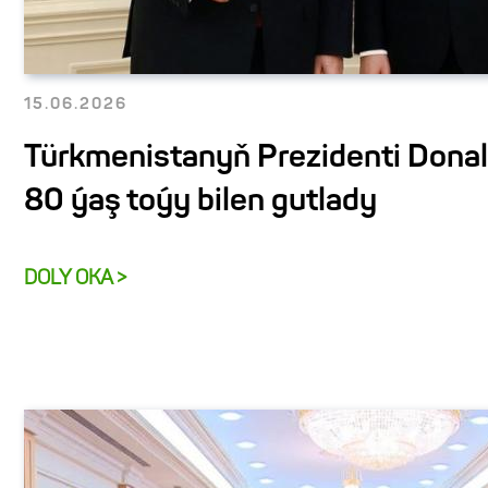
15.06.2026
Türkmenistanyň Prezidenti Dona
80 ýaş toýy bilen gutlady
DOLY OKA >