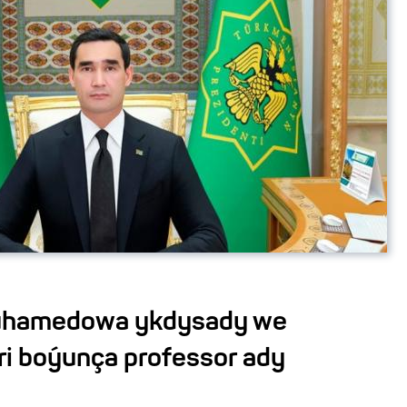
uhamedowa ykdysady we
ri boýunça professor ady