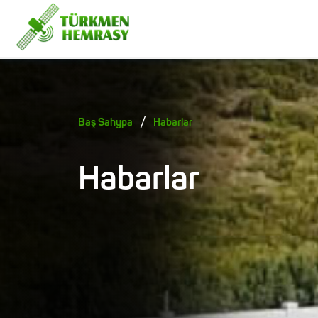
/
Baş Sahypa
Habarlar
Habarlar