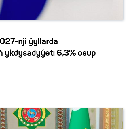
27-nji ýyllarda
ň ykdysadyýeti 6,3% ösüp