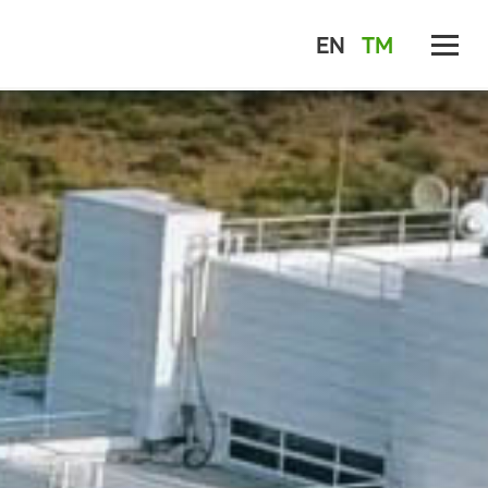
EN
TM