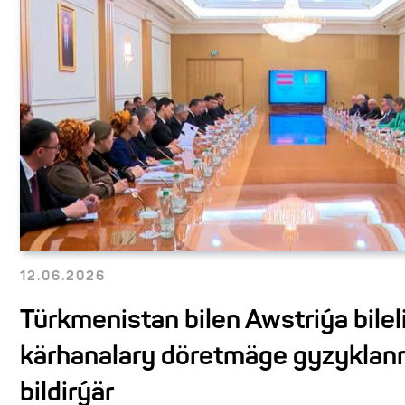
12.06.2026
Türkmenistan bilen Awstriýa bilel
kärhanalary döretmäge gyzykla
bildirýär