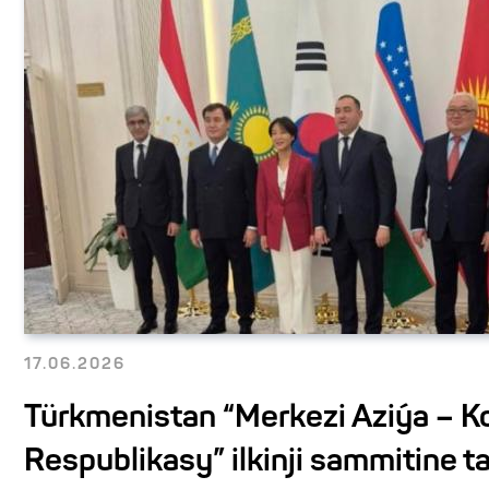
17.06.2026
Türkmenistan “Merkezi Aziýa – K
Respublikasy” ilkinji sammitine t