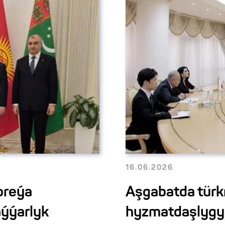
16.06.2026
oreýa
Aşgabatda tür
aýýarlyk
hyzmatdaşlygyn