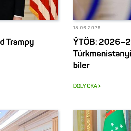
15.06.2026
ld Trampy
ÝTÖB: 2026–20
Türkmenistany
biler
DOLY OKA >