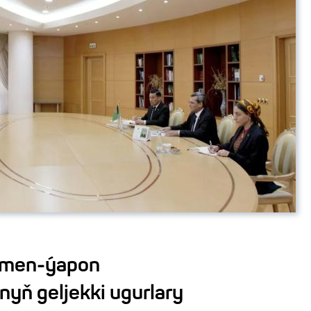
kmen-ýapon
yň geljekki ugurlary