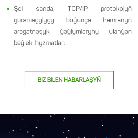
Şol sanda, TCP/IP protokolyň
guramaçylygy boýunça hemranyň
aragatnaşyk ýaýlymlaryny ulanýan
beýleki hyzmatlar;
BIZ BILEN HABARLAŞYŇ