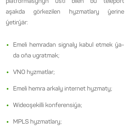
platformasynyň üsti bilen bu teleport
aşakda görkezilen hyzmatlary ýerine
ýetirýär:
Emeli hemradan signaly kabul etmek ýa-
da oňa ugratmak;
VNO hyzmatlar;
Emeli hemra arkaly internet hyzmaty;
Wideoşekilli konferensiýa;
MPLS hyzmatlary;