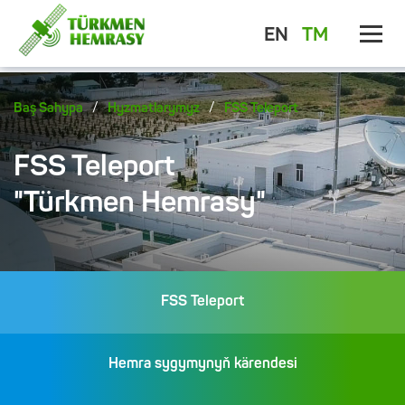
EN
TM
/
/
Baş Sahypa
Hyzmatlarymyz
FSS Teleport
FSS Teleport
"Türkmen Hemrasy"
FSS Teleport
Hemra sygymynyň kärendesi