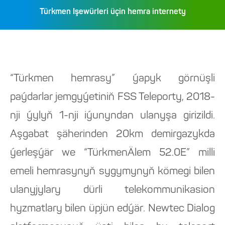
Türkmen Işewürleri üçin hemra internety
“Türkmen hemrasy” ýapyk görnüşli
paýdarlar jemgyýetiniň FSS Teleporty, 2018-
nji ýylyň 1-nji iýunyndan ulanyşa girizildi.
Aşgabat şäherinden 20km demirgazykda
ýerleşýär we “TürkmenÄlem 52.0E” milli
emeli hemrasynyň sygymynyň kömegi bilen
ulanyjylary dürli telekommunikasion
hyzmatlary bilen üpjün edýär. Newtec Dialog