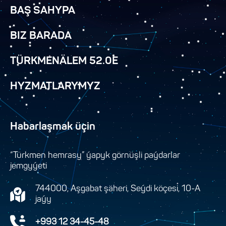
BAŞ SAHYPA
BIZ BARADA
TÜRKMENÄLEM 52.0E
HYZMATLARYMYZ
Habarlaşmak üçin
“Türkmen hemrasy” ýapyk görnüşli paýdarlar
jemgyýeti
744000, Aşgabat şäheri, Seýdi köçesi, 10-A
jaýy
+993 12 34-45-48