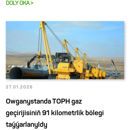
DOLY OKA >
27.01.2026
Owganystanda TOPH gaz
geçirijisiniň 91 kilometrlik bölegi
taýýarlanyldy