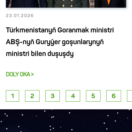
23.01.2026
Türkmenistanyň Goranmak ministri
ABŞ-nyň Guryýer goşunlarynyň
ministri bilen duşuşdy
DOLY OKA >
1
2
3
4
5
6