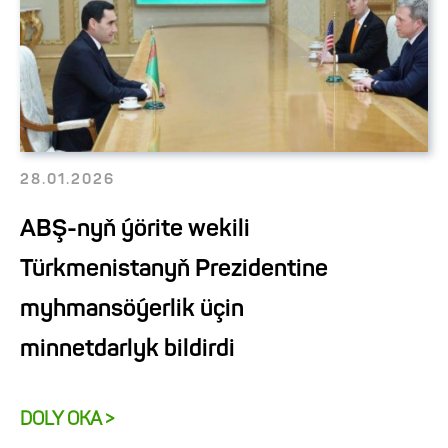
28.01.2026
ABŞ-nyň ýörite wekili
Türkmenistanyň Prezidentine
myhmansöýerlik üçin
minnetdarlyk bildirdi
DOLY OKA >