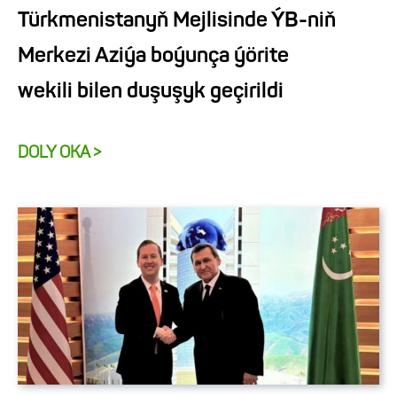
Türkmenistanyň Mejlisinde ÝB-niň
Merkezi Aziýa boýunça ýörite
wekili bilen duşuşyk geçirildi
DOLY OKA >