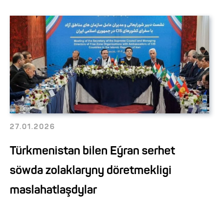
27.01.2026
Türkmenistan bilen Eýran serhet
söwda zolaklaryny döretmekligi
maslahatlaşdylar