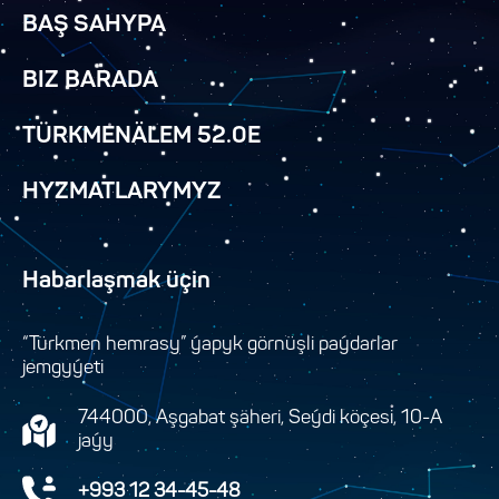
BAŞ SAHYPA
BIZ BARADA
TÜRKMENÄLEM 52.0E
HYZMATLARYMYZ
Habarlaşmak üçin
“Türkmen hemrasy” ýapyk görnüşli paýdarlar
jemgyýeti
744000, Aşgabat şäheri, Seýdi köçesi, 10-A
jaýy
+993 12 34-45-48