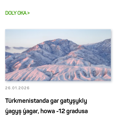
DOLY OKA >
26.01.2026
Türkmenistanda gar gatyşykly
ýagyş ýagar, howa -12 gradusa