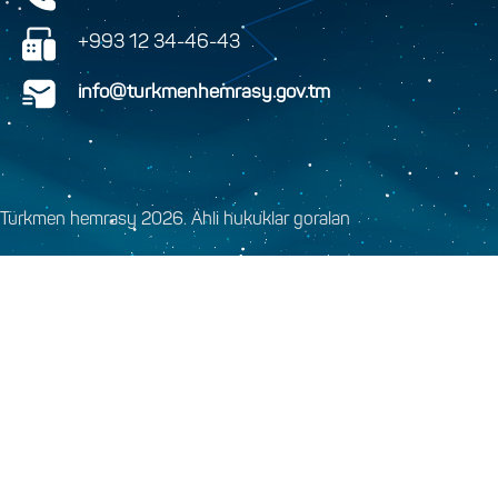
+993 12 34-46-43
info@turkmenhemrasy.gov.tm
Türkmen hemrasy 2026. Ähli hukuklar goralan