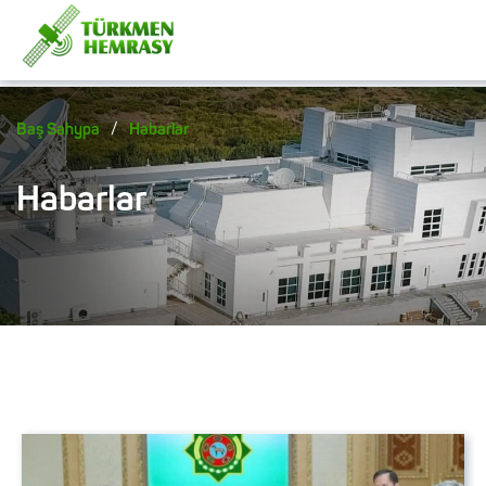
/
Baş Sahypa
Habarlar
Habarlar