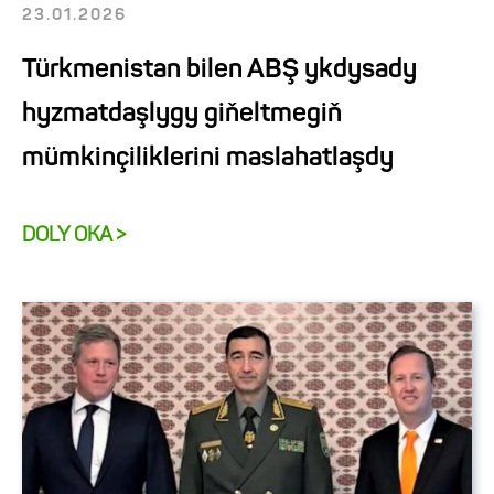
23.01.2026
Türkmenistan bilen ABŞ ykdysady
hyzmatdaşlygy giňeltmegiň
mümkinçiliklerini maslahatlaşdy
DOLY OKA >