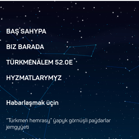
BAŞ SAHYPA
BIZ BARADA
TÜRKMENÄLEM 52.0E
HYZMATLARYMYZ
Habarlaşmak üçin
“Türkmen hemrasy” ýapyk görnüşli paýdarlar
jemgyýeti