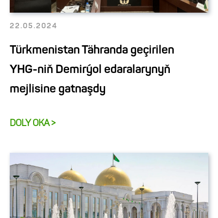
22.05.2024
Türkmenistan Tähranda geçirilen
YHG-niň Demirýol edaralarynyň
mejlisine gatnaşdy
DOLY OKA >