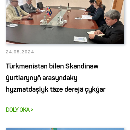
24.05.2024
Türkmenistan bilen Skandinaw
ýurtlarynyň arasyndaky
hyzmatdaşlyk täze derejä çykýar
DOLY OKA >