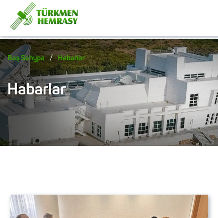
/
Baş Sahypa
Habarlar
Habarlar