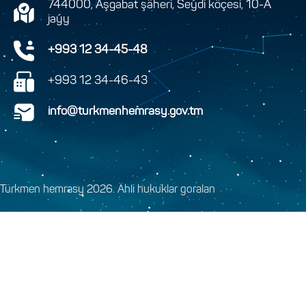
744000, Aşgabat şäheri, Seýdi köçesi, 10-A
jaýy
+993 12 34-45-48
+993 12 34-46-43
info@turkmenhemrasy.gov.tm
Türkmen hemrasy 2026. Ähli hukuklar goralan