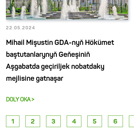
22.05.2024
Mihail Mişustin GDA-nyň Hökümet
baştutanlarynyň Geňeşiniň
Aşgabatda geçiriljek nobatdaky
mejlisine gatnaşar
DOLY OKA >
1
2
3
4
5
6