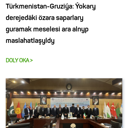
Türkmenistan-Gruziýa: Ýokary
derejedäki özara saparlary
guramak meselesi ara alnyp
maslahatlaşyldy
DOLY OKA >