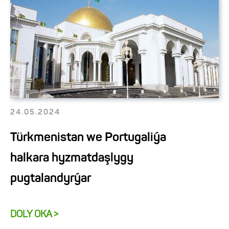
24.05.2024
Türkmenistan we Portugaliýa
halkara hyzmatdaşlygy
pugtalandyrýar
DOLY OKA >