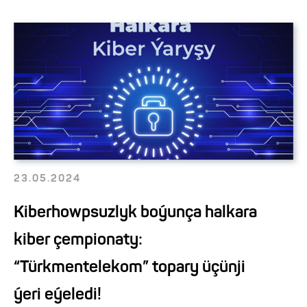
23.05.2024
Kiberhowpsuzlyk boýunça halkara
kiber çempionaty:
“Türkmentelekom” topary üçünji
ýeri eýeledi!