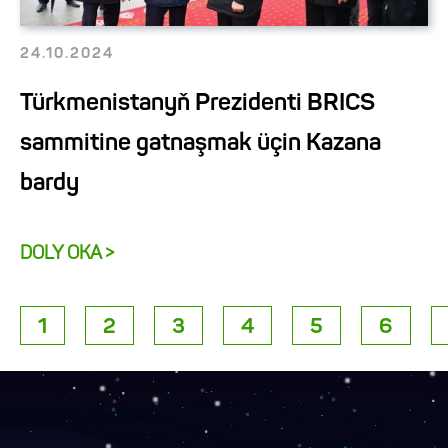
24.10.2024
Türkmenistanyň Prezidenti BRICS
sammitine gatnaşmak üçin Kazana
bardy
DOLY OKA >
1
2
3
4
5
6