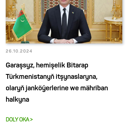
26.10.2024
Garaşsyz, hemişelik Bitarap
Türkmenistanyň itşynaslaryna,
olaryň janköýerlerine we mähriban
halkyna
DOLY OKA >