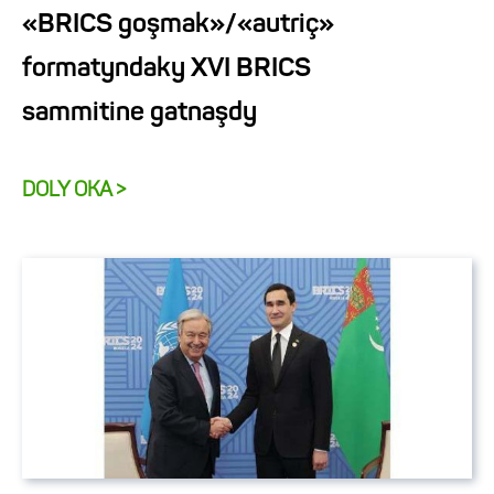
«BRICS goşmak»/«autriç»
formatyndaky XVI BRICS
sammitine gatnaşdy
DOLY OKA >