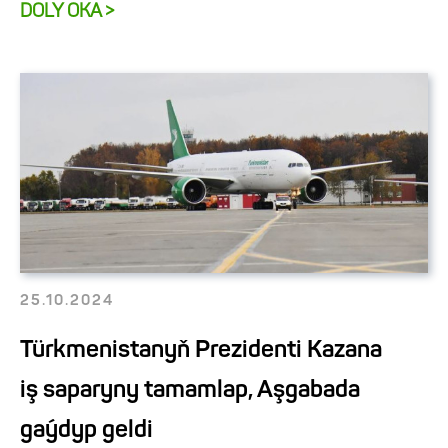
DOLY OKA >
25.10.2024
Türkmenistanyň Prezidenti Kazana
iş saparyny tamamlap, Aşgabada
gaýdyp geldi