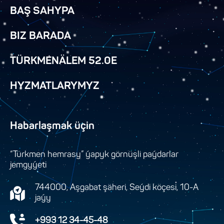
BAŞ SAHYPA
BIZ BARADA
TÜRKMENÄLEM 52.0E
HYZMATLARYMYZ
Habarlaşmak üçin
“Türkmen hemrasy” ýapyk görnüşli paýdarlar
jemgyýeti
744000, Aşgabat şäheri, Seýdi köçesi, 10-A
jaýy
+993 12 34-45-48