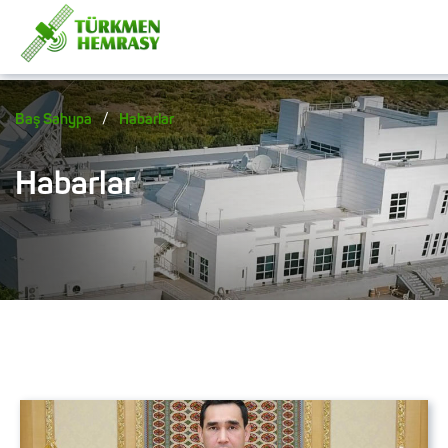
/
Baş Sahypa
Habarlar
Habarlar