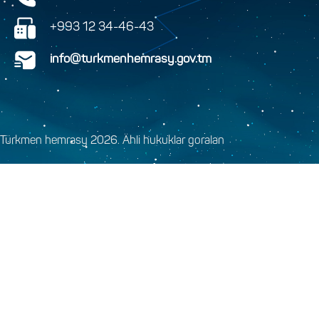
+993 12 34-46-43
info@turkmenhemrasy.gov.tm
Türkmen hemrasy 2026. Ähli hukuklar goralan