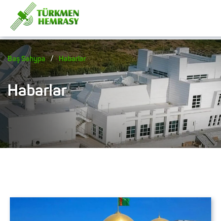
/
Baş Sahypa
Habarlar
Habarlar