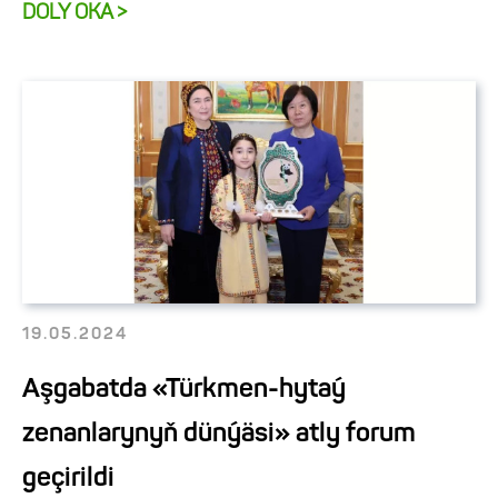
DOLY OKA >
19.05.2024
Aşgabatda «Türkmen-hytaý
zenanlarynyň dünýäsi» atly forum
geçirildi