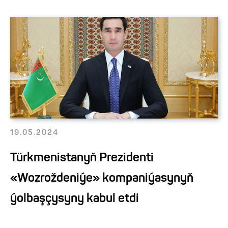
19.05.2024
Türkmenistanyň Prezidenti
«Wozroždeniýe» kompaniýasynyň
ýolbaşçysyny kabul etdi