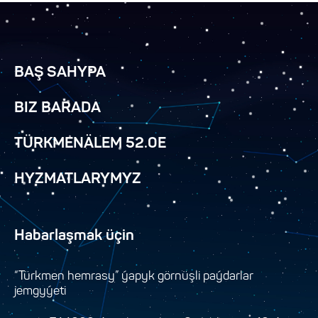
BAŞ SAHYPA
BIZ BARADA
TÜRKMENÄLEM 52.0E
HYZMATLARYMYZ
Habarlaşmak üçin
“Türkmen hemrasy” ýapyk görnüşli paýdarlar
jemgyýeti