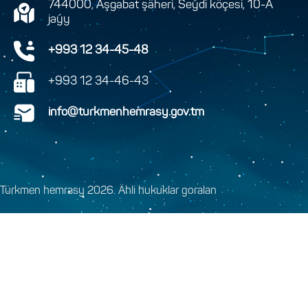
744000, Aşgabat şäheri, Seýdi köçesi, 10-A
jaýy
+993 12 34-45-48
+993 12 34-46-43
info@turkmenhemrasy.gov.tm
Türkmen hemrasy 2026. Ähli hukuklar goralan