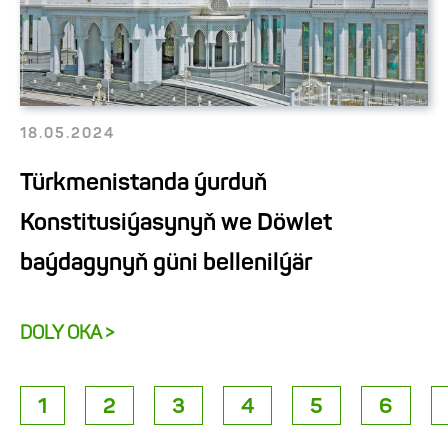
18.05.2024
Türkmenistanda ýurduň
Konstitusiýasynyň we Döwlet
baýdagynyň güni bellenilýär
DOLY OKA >
1
2
3
4
5
6