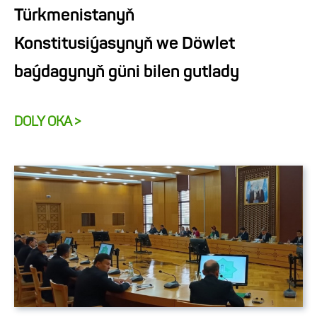
Türkmenistanyň
Konstitusiýasynyň we Döwlet
baýdagynyň güni bilen gutlady
DOLY OKA >