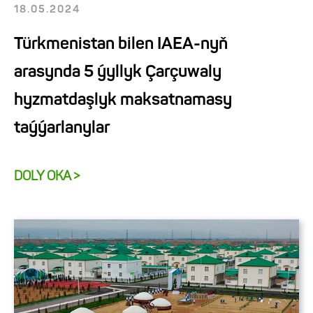
18.05.2024
Türkmenistan bilen IAEA-nyň
arasynda 5 ýyllyk Çarçuwaly
hyzmatdaşlyk maksatnamasy
taýýarlanylar
DOLY OKA >