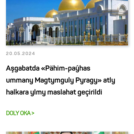
20.05.2024
Aşgabatda «Pähim-paýhas
ummany Magtymguly Pyragy» atly
halkara ylmy maslahat geçirildi
DOLY OKA >