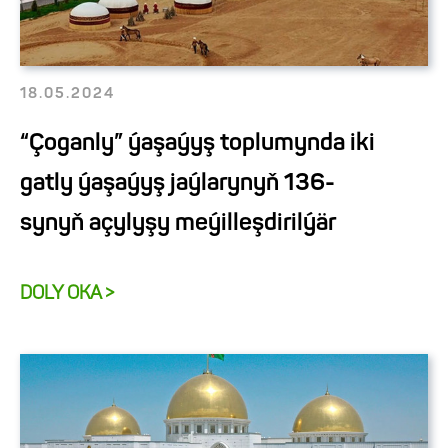
18.05.2024
“Çoganly” ýaşaýyş toplumynda iki
gatly ýaşaýyş jaýlarynyň 136-
synyň açylyşy meýilleşdirilýär
DOLY OKA >