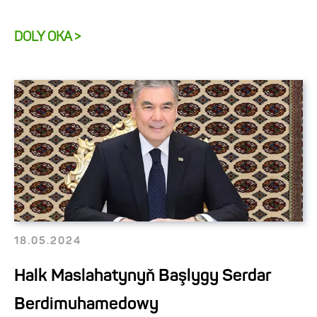
DOLY OKA >
18.05.2024
Halk Maslahatynyň Başlygy Serdar
Berdimuhamedowy