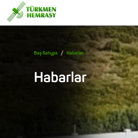
/
Baş Sahypa
Habarlar
Habarlar