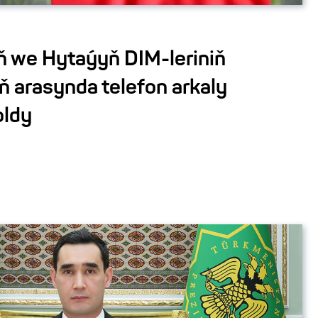
 we Hytaýyň DIM-leriniň
ň arasynda telefon arkaly
oldy