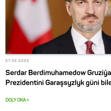
27.05.2025
Serdar Berdimuhamedow Gruziý
Prezidentini Garaşsyzlyk güni bil
DOLY OKA >