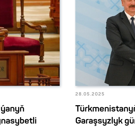
28.05.2025
iýanyň
Türkmenistanyň
ynasybetli
Garaşsyzlyk gün