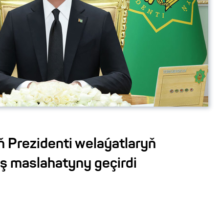
 Prezidenti welaýatlaryň
 iş maslahatyny geçirdi