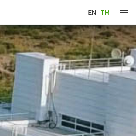
EN
TM