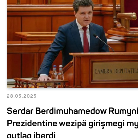
28.05.2025
Serdar Berdimuhamedow Rumyn
Prezidentine wezipä girişmegi m
gutlag iberdi