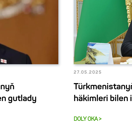
27.05.2025
anyň
Türkmenistanyň
en gutlady
häkimleri bilen
DOLY OKA >