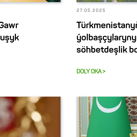
27.05.2025
 Gawr
Türkmenistanyň
şuşyk
ýolbaşçylaryny
söhbetdeşlik b
DOLY OKA >