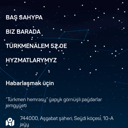
BAŞ SAHYPA
BIZ BARADA
TÜRKMENÄLEM 52.0E
HYZMATLARYMYZ
Habarlaşmak üçin
“Türkmen hemrasy” ýapyk görnüşli paýdarlar
jemgyýeti
744000, Aşgabat şäheri, Seýdi köçesi, 10-A
jaýy