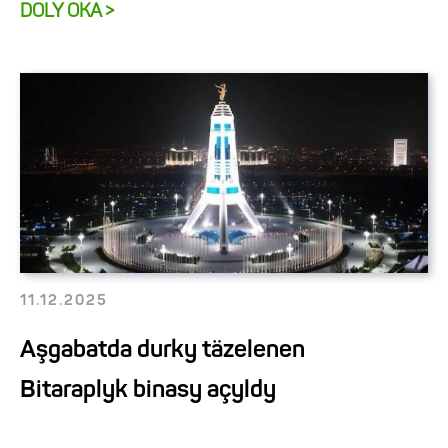
DOLY OKA >
11.12.2025
Aşgabatda durky täzelenen
Bitaraplyk binasy açyldy