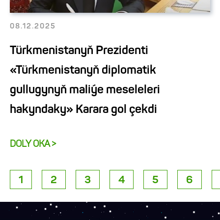
08.12.2025
Türkmenistanyň Prezidenti
«Türkmenistanyň diplomatik
gullugynyň maliýe meseleleri
hakyndaky» Karara gol çekdi
DOLY OKA >
1
2
3
4
5
6