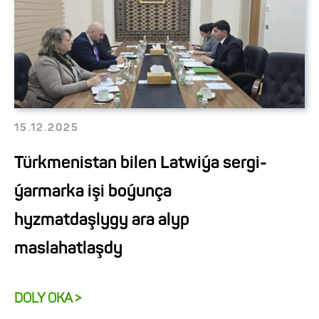
15.12.2025
Türkmenistan bilen Latwiýa sergi-
ýarmarka işi boýunça
hyzmatdaşlygy ara alyp
maslahatlaşdy
DOLY OKA >