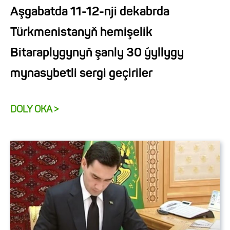
Aşgabatda 11-12-nji dekabrda
Türkmenistanyň hemişelik
Bitaraplygynyň şanly 30 ýyllygy
mynasybetli sergi geçiriler
DOLY OKA >