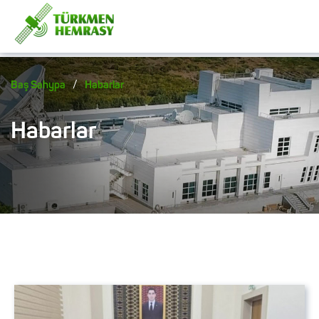
/
Baş Sahypa
Habarlar
Habarlar