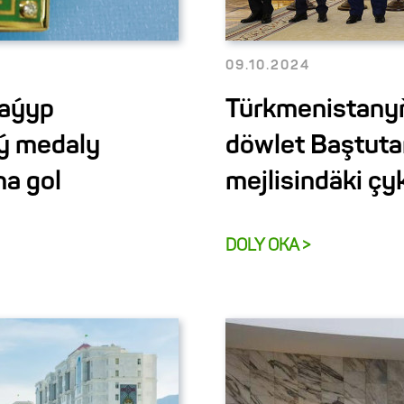
09.10.2024
Taýyp
Türkmenistanyň
ý medaly
döwlet Baştuta
a gol
mejlisindäki ç
DOLY OKA >