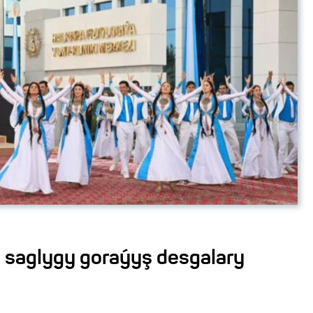
 saglygy goraýyş desgalary