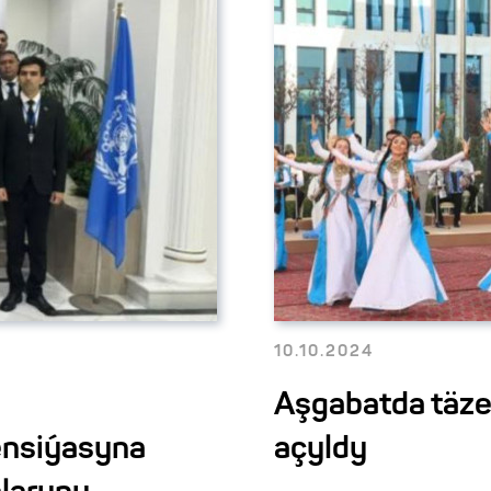
10.10.2024
Aşgabatda täze
ensiýasyna
açyldy