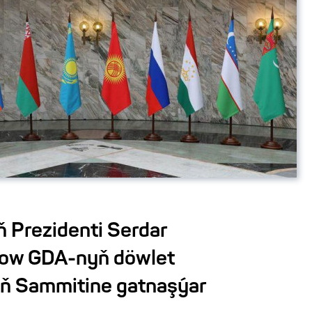
 Prezidenti Serdar
ow GDA-nyň döwlet
ň Sammitine gatnaşýar