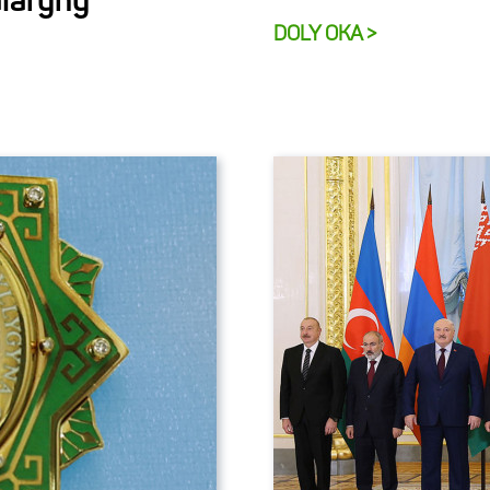
alaryny
DOLY OKA >