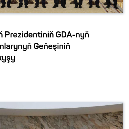
 Prezidentiniň GDA-nyň
nlarynyň Geňeşiniň
ykyşy