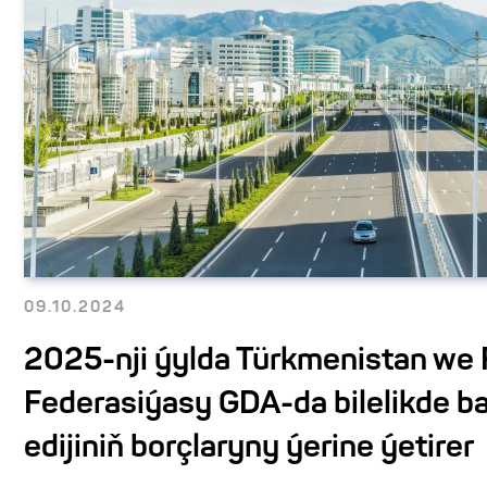
09.10.2024
2025-nji ýylda Türkmenistan we
Federasiýasy GDA-da bilelikde b
edijiniň borçlaryny ýerine ýetirer