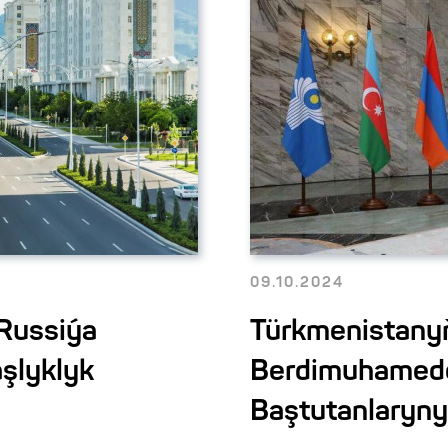
09.10.2024
 Russiýa
Türkmenistanyň
aşlyklyk
Berdimuhamed
Baştutanlaryny