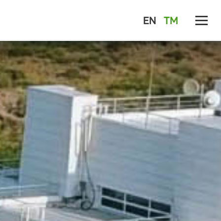
EN
TM