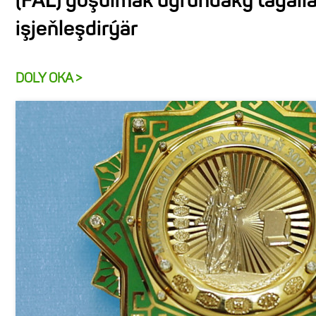
(FAL) goşulmak ugrundaky tagall
işjeňleşdirýär
DOLY OKA >