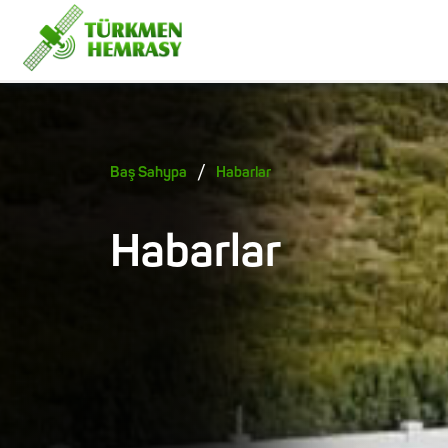
/
Baş Sahypa
Habarlar
Habarlar