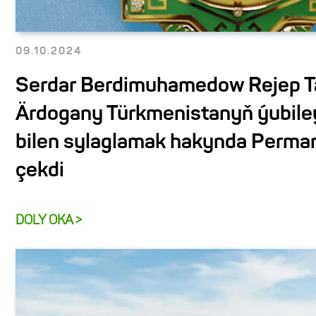
09.10.2024
Serdar Berdimuhamedow Rejep 
Ärdogany Türkmenistanyň ýubile
bilen sylaglamak hakynda Perman
çekdi
DOLY OKA >