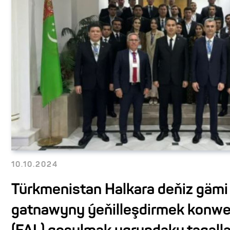
10.10.2024
Türkmenistan Halkara deňiz gämi
gatnawyny ýeňilleşdirmek konw