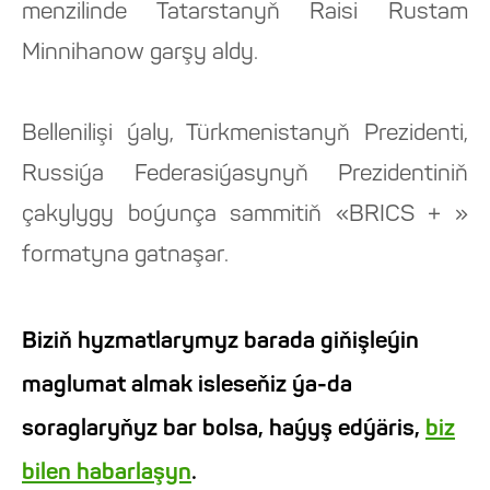
menzilinde Tatarstanyň Raisi Rustam
Minnihanow garşy aldy.
Bellenilişi ýaly, Türkmenistanyň Prezidenti,
Russiýa Federasiýasynyň Prezidentiniň
çakylygy boýunça sammitiň «BRICS + »
formatyna gatnaşar.
Biziň hyzmatlarymyz barada giňişleýin
maglumat almak isleseňiz ýa-da
soraglaryňyz bar bolsa, haýyş edýäris,
biz
bilen habarlaşyn
.