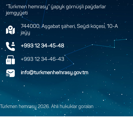
“Türkmen hemrasy” ýapyk görnüşli paýdarlar
jemgyýeti
744000, Aşgabat şäheri, Seýdi köçesi, 10-A
jaýy
+993 12 34-45-48
+993 12 34-46-43
info@turkmenhemrasy.gov.tm
Türkmen hemrasy 2026. Ähli hukuklar goralan