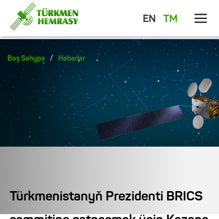
EN
TM
/
Baş Sahypa
Habarlar
Türkmenistanyň Prezidenti BRICS