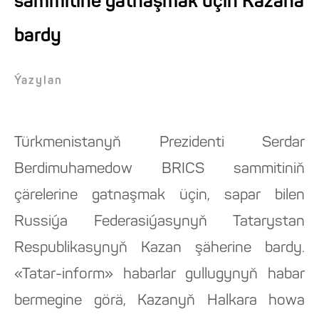
sammitine gatnaşmak üçin Kazana
bardy
Ýazylan
Türkmenistanyň Prezidenti Serdar
Berdimuhamedow BRICS sammitiniň
çärelerine gatnaşmak üçin, sapar bilen
Russiýa Federasiýasynyň Tatarystan
Respublikasynyň Kazan şäherine bardy.
«Tatar-inform» habarlar gullugynyň habar
bermegine görä, Kazanyň Halkara howa