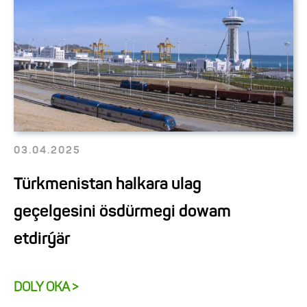
03.04.2025
Türkmenistan halkara ulag
geçelgesini ösdürmegi dowam
etdirýär
DOLY OKA >