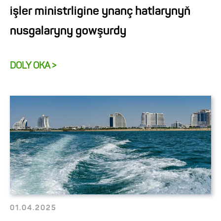
işler ministrligine ynanç hatlarynyň
nusgalaryny gowşurdy
DOLY OKA >
01.04.2025