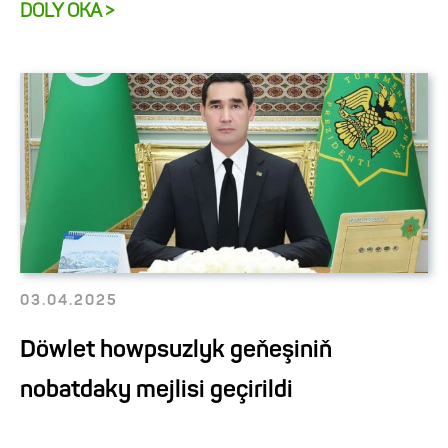
DOLY OKA >
03.04.2025
Döwlet howpsuzlyk geňeşiniň
nobatdaky mejlisi geçirildi