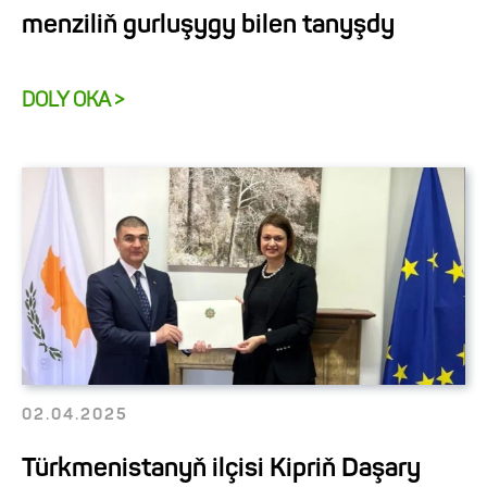
menziliň gurluşygy bilen tanyşdy
DOLY OKA >
02.04.2025
Türkmenistanyň ilçisi Kipriň Daşary