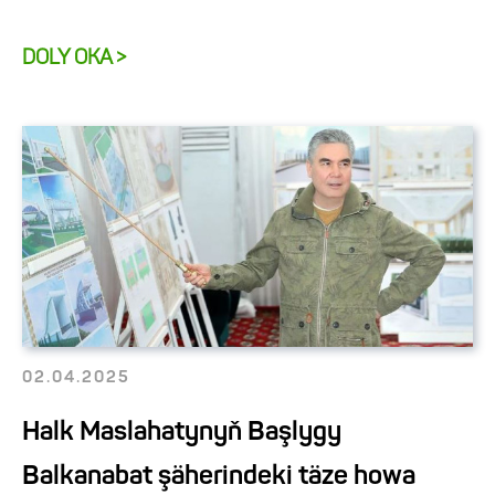
DOLY OKA >
02.04.2025
Halk Maslahatynyň Başlygy
Balkanabat şäherindeki täze howa