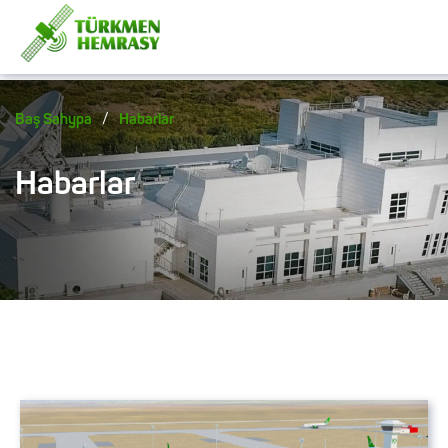
/
Baş Sahypa
Habarlar
Habarlar