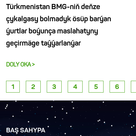
Türkmenistan BMG-niň deňze
çykalgasy bolmadyk ösüp barýan
ýurtlar boýunça maslahatyny
geçirmäge taýýarlanýar
DOLY OKA >
1
2
3
4
5
6
BAŞ SAHYPA