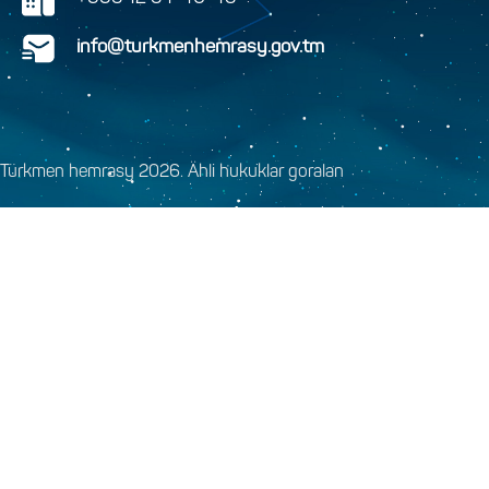
info@turkmenhemrasy.gov.tm
Türkmen hemrasy 2026. Ähli hukuklar goralan