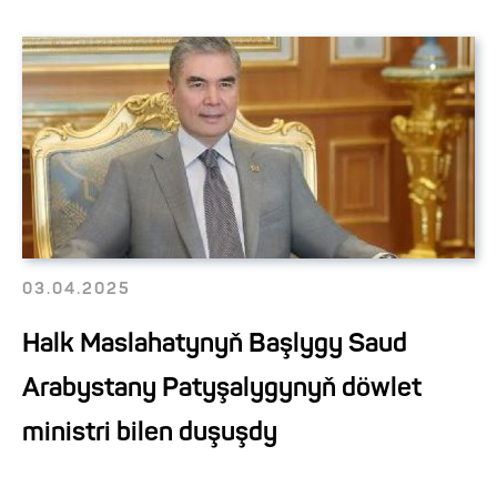
03.04.2025
Halk Maslahatynyň Başlygy Saud
Arabystany Patyşalygynyň döwlet
ministri bilen duşuşdy