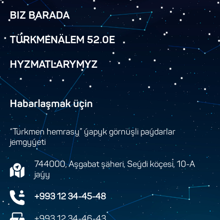
BIZ BARADA
TÜRKMENÄLEM 52.0E
HYZMATLARYMYZ
Habarlaşmak üçin
“Türkmen hemrasy” ýapyk görnüşli paýdarlar
jemgyýeti
744000, Aşgabat şäheri, Seýdi köçesi, 10-A
jaýy
+993 12 34-45-48
+993 12 34-46-43