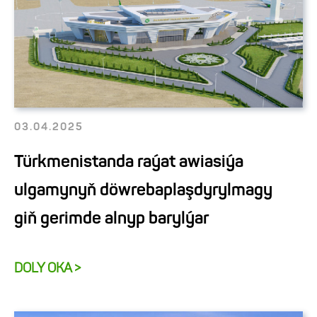
03.04.2025
Türkmenistanda raýat awiasiýa
ulgamynyň döwrebaplaşdyrylmagy
giň gerimde alnyp barylýar
DOLY OKA >