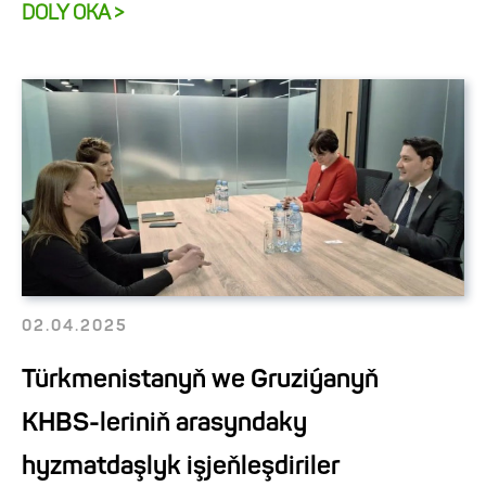
DOLY OKA >
02.04.2025
Türkmenistanyň we Gruziýanyň
KHBS-leriniň arasyndaky
hyzmatdaşlyk işjeňleşdiriler