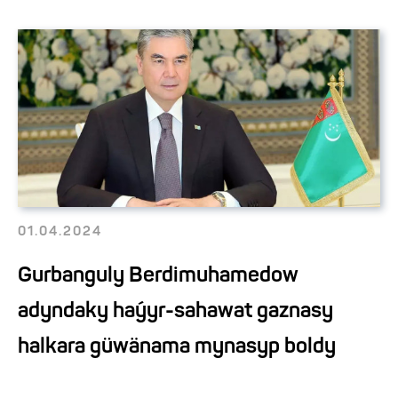
01.04.2024
Gurbanguly Berdimuhamedow
adyndaky haýyr-sahawat gaznasy
halkara güwänama mynasyp boldy