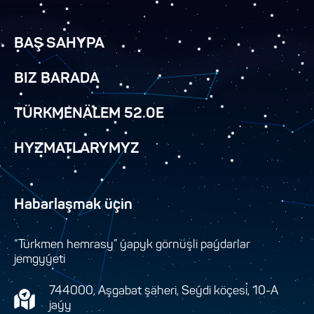
BAŞ SAHYPA
BIZ BARADA
TÜRKMENÄLEM 52.0E
HYZMATLARYMYZ
Habarlaşmak üçin
“Türkmen hemrasy” ýapyk görnüşli paýdarlar
jemgyýeti
744000, Aşgabat şäheri, Seýdi köçesi, 10-A
jaýy