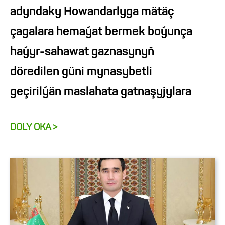
adyndaky Howandarlyga mätäç
çagalara hemaýat bermek boýunça
haýyr-sahawat gaznasynyň
döredilen güni mynasybetli
geçirilýän maslahata gatnaşyjylara
DOLY OKA >