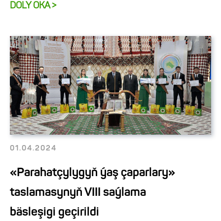
DOLY OKA >
01.04.2024
«Parahatçylygyň ýaş çaparlary»
taslamasynyň VIII saýlama
bäsleşigi geçirildi