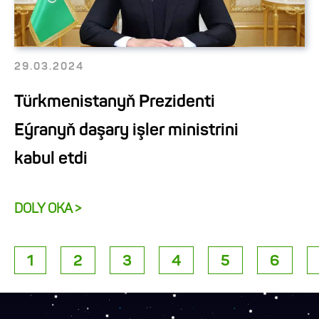
29.03.2024
Türkmenistanyň Prezidenti
Eýranyň daşary işler ministrini
kabul etdi
DOLY OKA >
1
2
3
4
5
6