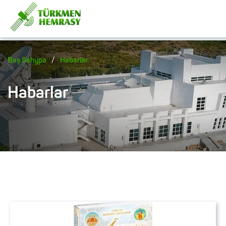
/
Baş Sahypa
Habarlar
Habarlar