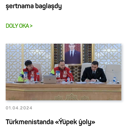
şertnama baglaşdy
DOLY OKA >
01.04.2024
Türkmenistanda «Ýüpek ýoly»