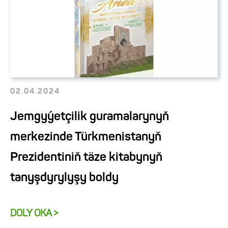
02.04.2024
Jemgyýetçilik guramalarynyň
merkezinde Türkmenistanyň
Prezidentiniň täze kitabynyň
tanyşdyrylyşy boldy
DOLY OKA >