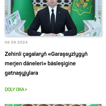
06.09.2024
Zehinli çagalaryň «Garaşsyzlygyň
merjen däneleri» bäsleşigine
gatnaşyjylara
DOLY OKA >