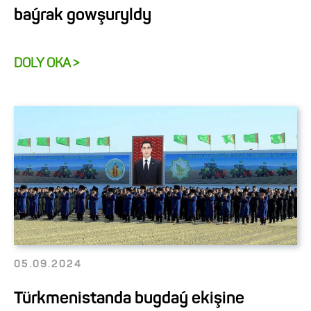
baýrak gowşuryldy
DOLY OKA >
05.09.2024
Türkmenistanda bugdaý ekişine