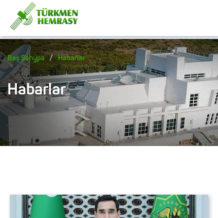
/
Baş Sahypa
Habarlar
Habarlar