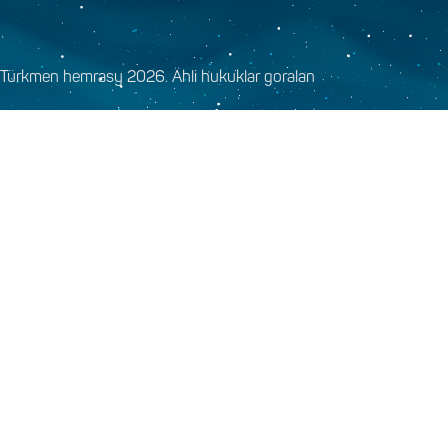
Türkmen hemrasy 2026. Ähli hukuklar goralan