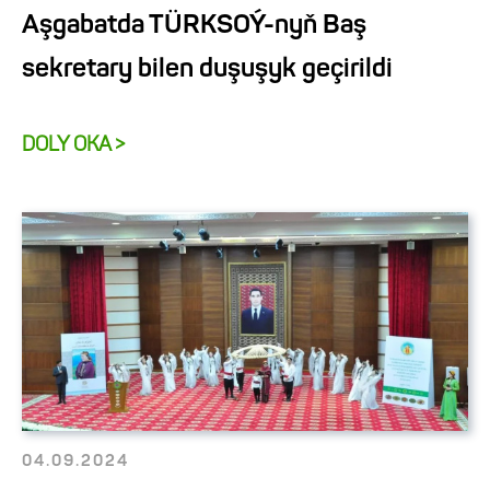
Aşgabatda TÜRKSOÝ-nyň Baş
sekretary bilen duşuşyk geçirildi
DOLY OKA >
04.09.2024