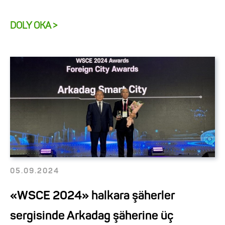
DOLY OKA >
05.09.2024
«WSCE 2024» halkara şäherler
sergisinde Arkadag şäherine üç