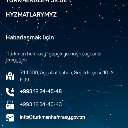
TÜRKMENÄLEM 52.0E
HYZMATLARYMYZ
Habarlaşmak üçin
“Türkmen hemrasy” ýapyk görnüşli paýdarlar
jemgyýeti
744000, Aşgabat şäheri, Seýdi köçesi, 10-A
jaýy
+993 12 34-45-48
+993 12 34-46-43
info@turkmenhemrasy.gov.tm