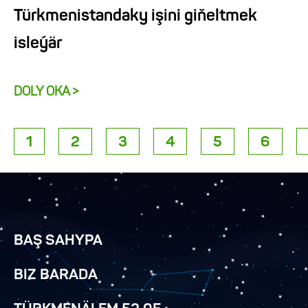
Türkmenistandaky işini giňeltmek
isleýär
DOLY OKA >
1
2
3
4
5
6
BAŞ SAHYPA
BIZ BARADA