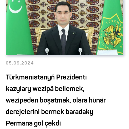
05.09.2024
Türkmenistanyň Prezidenti
kazylary wezipä bellemek,
wezipeden boşatmak, olara hünär
derejelerini bermek baradaky
Permana gol çekdi