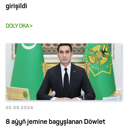
girişildi
DOLY OKA >
05.09.2024
8 aýyň jemine bagyşlanan Döwlet