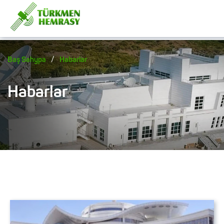
/
Baş Sahypa
Habarlar
Habarlar