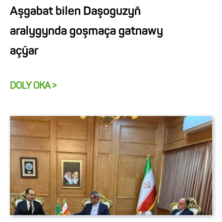
Aşgabat bilen Daşoguzyň
aralygynda goşmaça gatnawy
açýar
DOLY OKA >