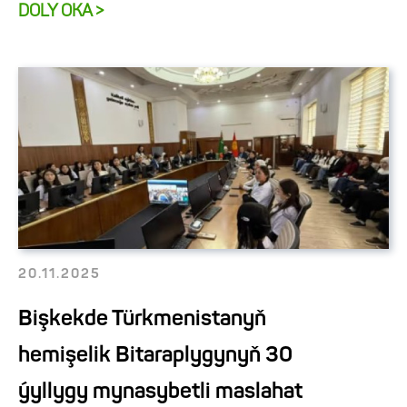
DOLY OKA >
20.11.2025
Bişkekde Türkmenistanyň
hemişelik Bitaraplygynyň 30
ýyllygy mynasybetli maslahat