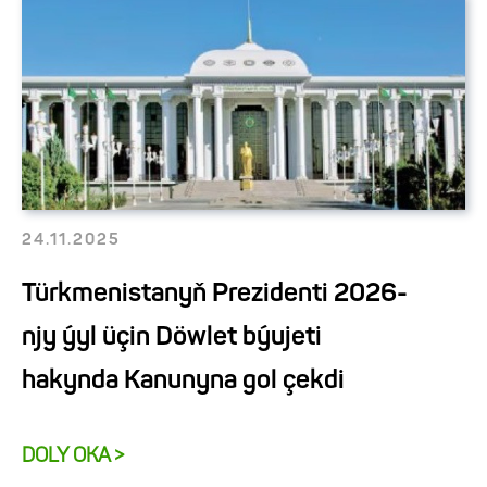
24.11.2025
Türkmenistanyň Prezidenti 2026-
njy ýyl üçin Döwlet býujeti
hakynda Kanunyna gol çekdi
DOLY OKA >