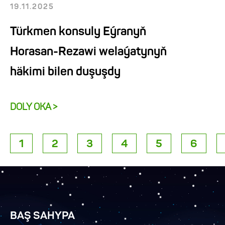
19.11.2025
Türkmen konsuly Eýranyň
Horasan-Rezawi welaýatynyň
häkimi bilen duşuşdy
DOLY OKA >
1
2
3
4
5
6
BAŞ SAHYPA