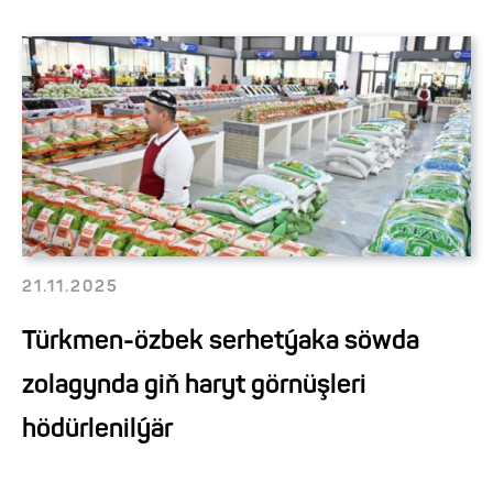
21.11.2025
Türkmen-özbek serhetýaka söwda
zolagynda giň haryt görnüşleri
hödürlenilýär