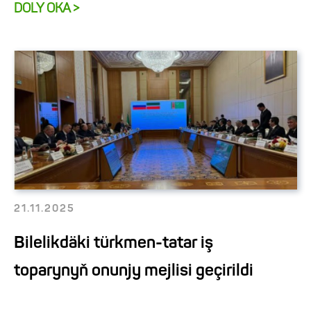
DOLY OKA >
21.11.2025
Bilelikdäki türkmen-tatar iş
toparynyň onunjy mejlisi geçirildi