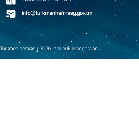
info@turkmenhemrasy.gov.tm
Türkmen hemrasy 2026. Ähli hukuklar goralan