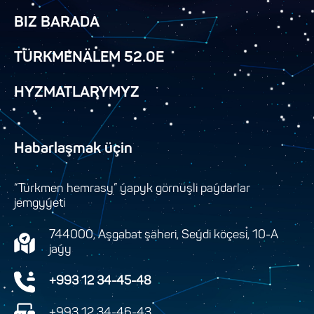
BIZ BARADA
TÜRKMENÄLEM 52.0E
HYZMATLARYMYZ
Habarlaşmak üçin
“Türkmen hemrasy” ýapyk görnüşli paýdarlar
jemgyýeti
744000, Aşgabat şäheri, Seýdi köçesi, 10-A
jaýy
+993 12 34-45-48
+993 12 34-46-43