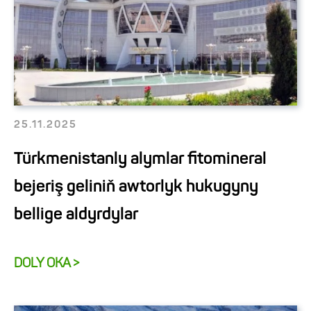
25.11.2025
Türkmenistanly alymlar fitomineral
bejeriş geliniň awtorlyk hukugyny
bellige aldyrdylar
DOLY OKA >