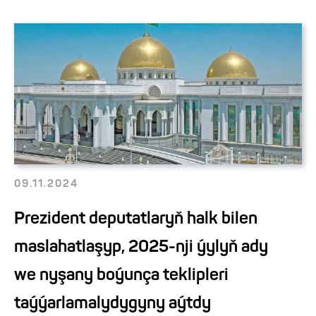
09.11.2024
Prezident deputatlaryň halk bilen
maslahatlaşyp, 2025-nji ýylyň ady
we nyşany boýunça teklipleri
taýýarlamalydygyny aýtdy