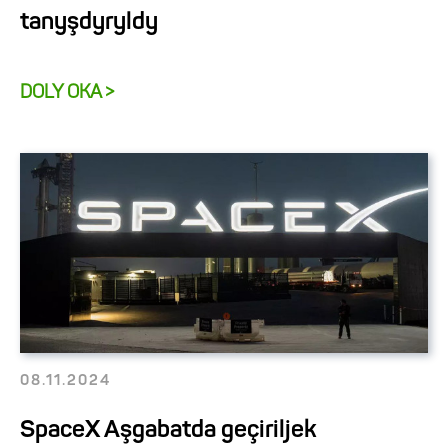
tanyşdyryldy
DOLY OKA >
08.11.2024
SpaceX Aşgabatda geçiriljek