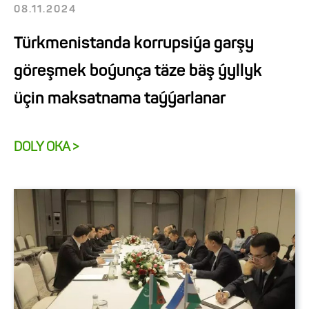
08.11.2024
Türkmenistanda korrupsiýa garşy
göreşmek boýunça täze bäş ýyllyk
üçin maksatnama taýýarlanar
DOLY OKA >