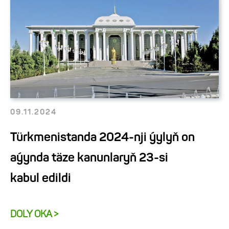
09.11.2024
Türkmenistanda 2024-nji ýylyň on
aýynda täze kanunlaryň 23-si
kabul edildi
DOLY OKA >