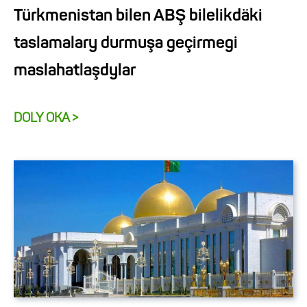
Türkmenistan bilen ABŞ bilelikdäki
taslamalary durmuşa geçirmegi
maslahatlaşdylar
DOLY OKA >