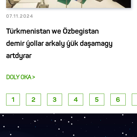
07.11.2024
Türkmenistan we Özbegistan
demir ýollar arkaly ýük daşamagy
artdyrar
DOLY OKA >
1
2
3
4
5
6