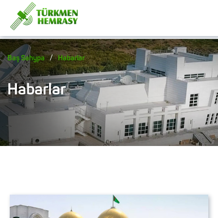
/
Baş Sahypa
Habarlar
Habarlar