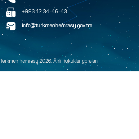
+993 12 34-46-43
info@turkmenhemrasy.gov.tm
Türkmen hemrasy 2026. Ähli hukuklar goralan