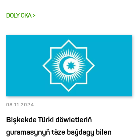
DOLY OKA >
08.11.2024
Bişkekde Türki döwletleriň
guramasynyň täze baýdagy bilen