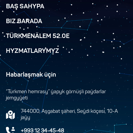
BAŞ SAHYPA
BIZ BARADA
TÜRKMENÄLEM 52.0E
HYZMATLARYMYZ
Habarlaşmak üçin
“Türkmen hemrasy” ýapyk görnüşli paýdarlar
jemgyýeti
744000, Aşgabat şäheri, Seýdi köçesi, 10-A
jaýy
+993 12 34-45-48