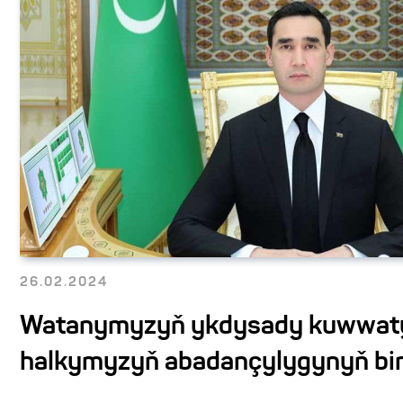
26.02.2024
Watanymyzyň ykdysady kuwwat
halkymyzyň abadançylygynyň bi