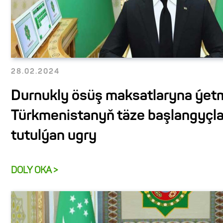
28.02.2024
Durnukly ösüş maksatlaryna ýet
Türkmenistanyň täze başlangyçlar
tutulýan ugry
DOLY OKA >