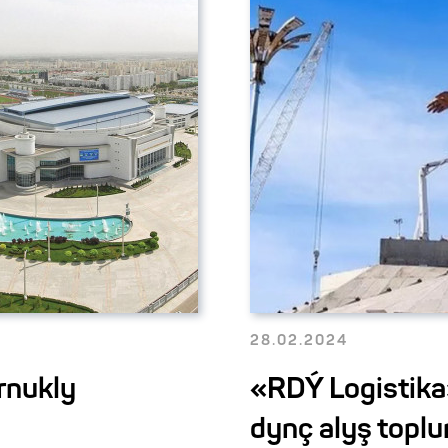
28.02.2024
rnukly
«RDÝ Logistik
dynç alyş topl