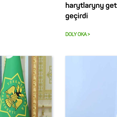
harytlaryny ge
geçirdi
DOLY OKA >