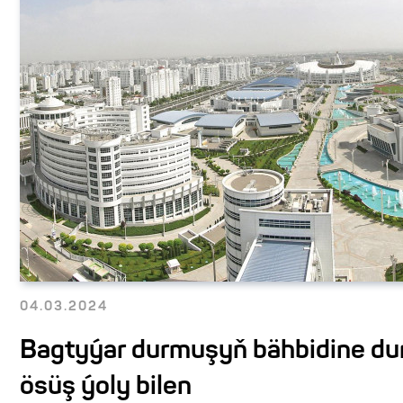
04.03.2024
Bagtyýar durmuşyň bähbidine du
ösüş ýoly bilen