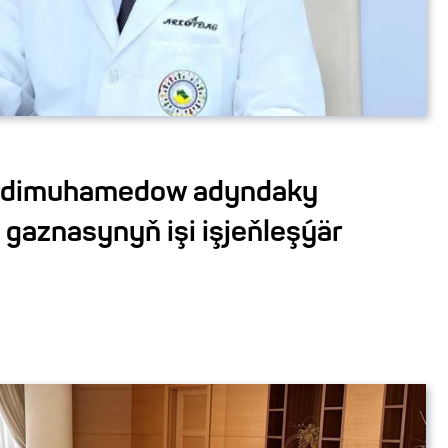
rdimuhamedow adyndaky
gaznasynyň işi işjeňleşýär