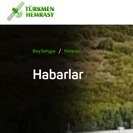
/
Baş Sahypa
Habarlar
Habarlar