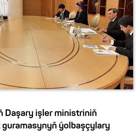
Daşary işler ministriniň
 guramasynyň ýolbaşçylary