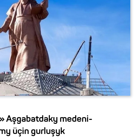
a» Aşgabatdaky medeni-
umy üçin gurluşyk