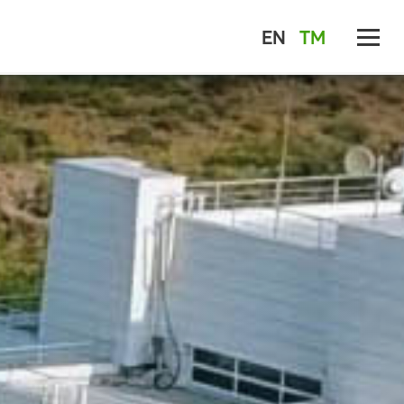
EN
TM