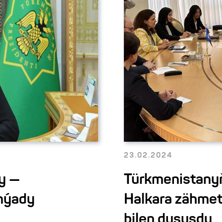
23.02.2024
y —
Türkmenistanyň 
nýady
Halkara zähmet
bilen duşuşdy