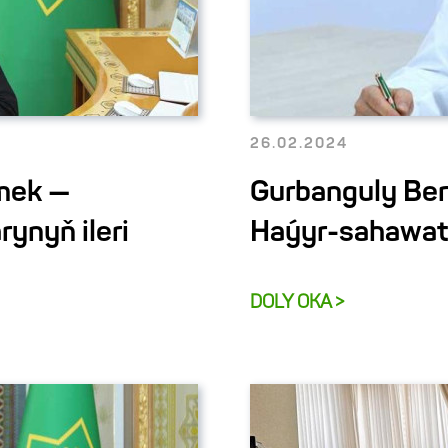
26.02.2024
mek —
Gurbanguly Be
ynyň ileri
Haýyr-sahawat 
DOLY OKA >