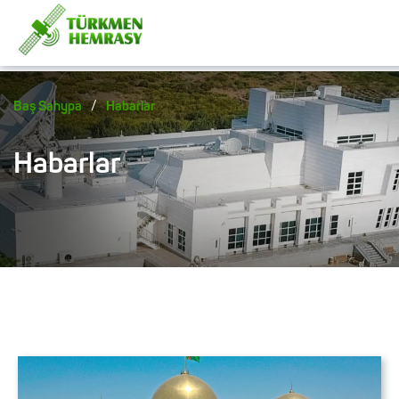
/
Baş Sahypa
Habarlar
Habarlar