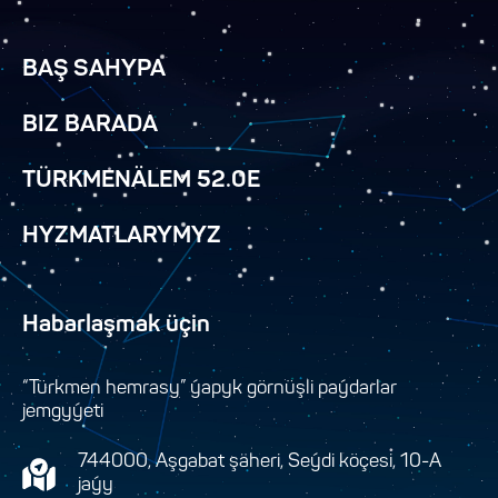
BAŞ SAHYPA
BIZ BARADA
TÜRKMENÄLEM 52.0E
HYZMATLARYMYZ
Habarlaşmak üçin
“Türkmen hemrasy” ýapyk görnüşli paýdarlar
jemgyýeti
744000, Aşgabat şäheri, Seýdi köçesi, 10-A
jaýy