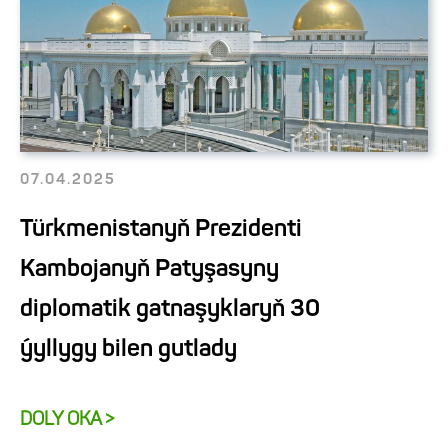
07.04.2025
Türkmenistanyň Prezidenti
Kambojanyň Patyşasyny
diplomatik gatnaşyklaryň 30
ýyllygy bilen gutlady
DOLY OKA >