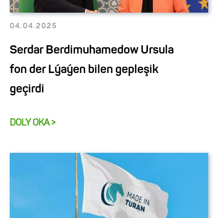
04.04.2025
Serdar Berdimuhamedow Ursula
fon der Lýaýen bilen gepleşik
geçirdi
DOLY OKA >