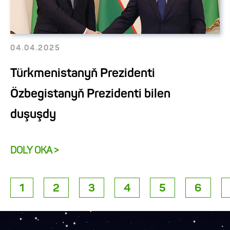
04.04.2025
Türkmenistanyň Prezidenti
Özbegistanyň Prezidenti bilen
duşuşdy
DOLY OKA >
1
2
3
4
5
6