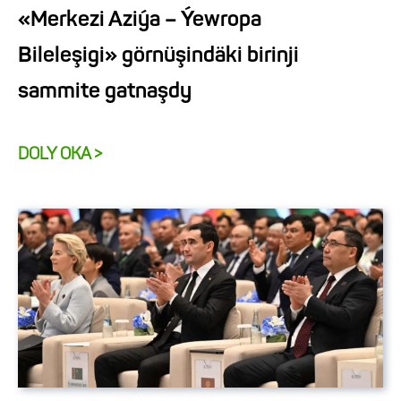
«Merkezi Aziýa – Ýewropa
Bileleşigi» görnüşindäki birinji
sammite gatnaşdy
DOLY OKA >