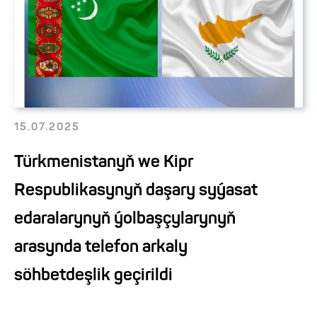
15.07.2025
Türkmenistanyň we Kipr
Respublikasynyň daşary syýasat
edaralarynyň ýolbaşçylarynyň
arasynda telefon arkaly
söhbetdeşlik geçirildi