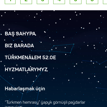
BAŞ SAHYPA
BIZ BARADA
TÜRKMENÄLEM 52.0E
HYZMATLARYMYZ
Habarlaşmak üçin
“Türkmen hemrasy” ýapyk görnüşli paýdarlar