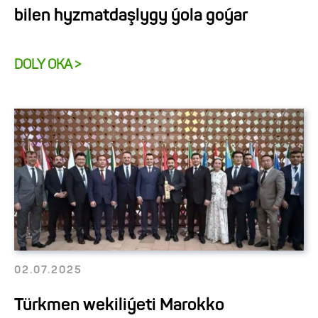
bilen hyzmatdaşlygy ýola goýar
DOLY OKA >
02.07.2025
Türkmen wekiliýeti Marokko