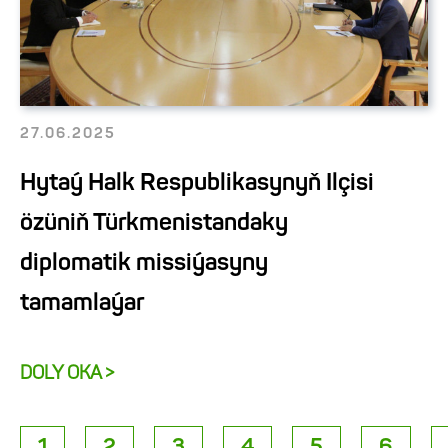
27.06.2025
Hytaý Halk Respublikasynyň Ilçisi
özüniň Türkmenistandaky
diplomatik missiýasyny
tamamlaýar
DOLY OKA >
1
2
3
4
5
6