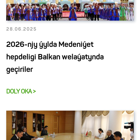
28.06.2025
2026-njy ýylda Medeniýet
hepdeligi Balkan welaýatynda
geçiriler
DOLY OKA >