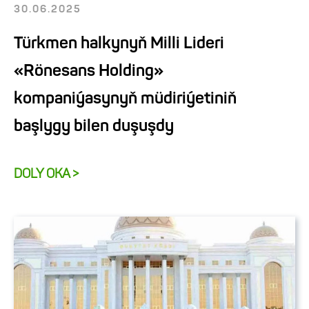
30.06.2025
Türkmen halkynyň Milli Lideri
«Rönesans Holding»
kompaniýasynyň müdiriýetiniň
başlygy bilen duşuşdy
DOLY OKA >