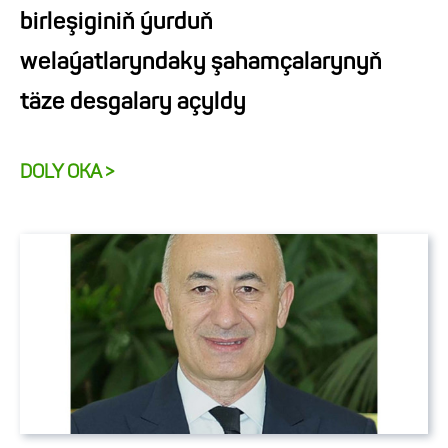
birleşiginiň ýurduň
welaýatlaryndaky şahamçalarynyň
täze desgalary açyldy
DOLY OKA >