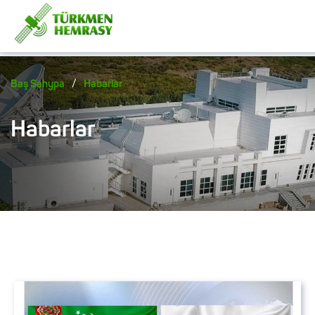
/
Baş Sahypa
Habarlar
Habarlar