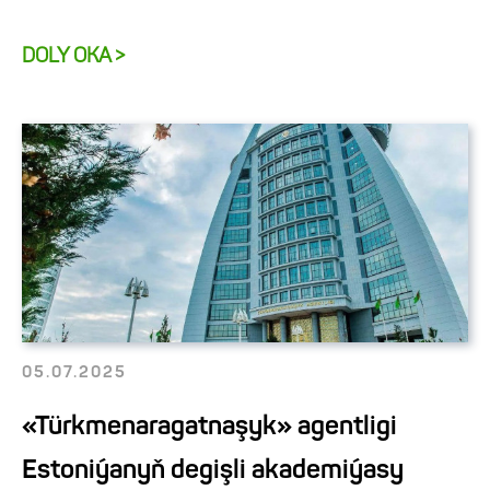
DOLY OKA >
05.07.2025
«Türkmenaragatnaşyk» agentligi
Estoniýanyň degişli akademiýasy