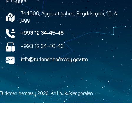
jemgyýeti
744000, Aşgabat şäheri, Seýdi köçesi, 10-A
jaýy
+993 12 34-45-48
+993 12 34-46-43
info@turkmenhemrasy.gov.tm
Türkmen hemrasy 2026. Ähli hukuklar goralan