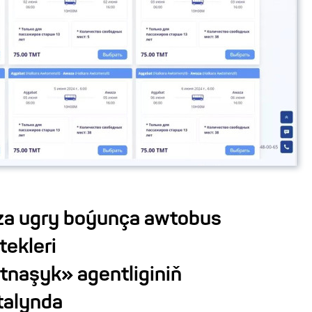
za ugry boýunça awtobus
ekleri
naşyk» agentliginiň
talynda