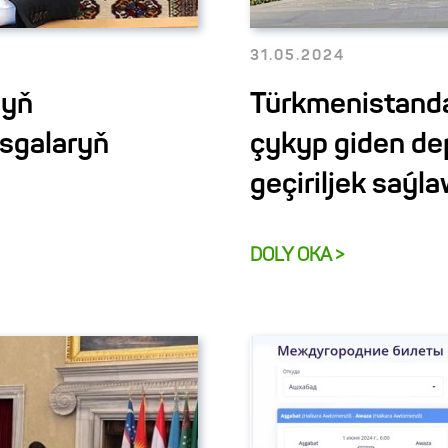
31.05.2024
nyň
Türkmenistanda
sgalaryň
çykyp giden de
geçiriljek saýl
DOLY OKA >