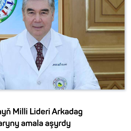
ň Milli Lideri Arkadag
paryny amala aşyrdy