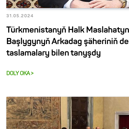
31.05.2024
Türkmenistanyň Halk Maslahaty
Başlygynyň Arkadag şäheriniň de
taslamalary bilen tanyşdy
DOLY OKA >