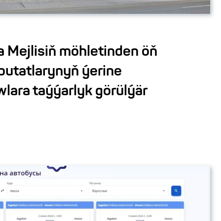
 Mejlisiň möhletinden öň
putatlarynyň ýerine
awlara taýýarlyk görülýär