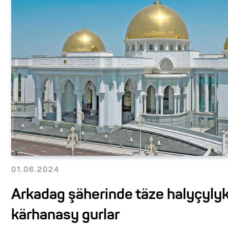
01.06.2024
Arkadag şäherinde täze halyçyly
kärhanasy gurlar