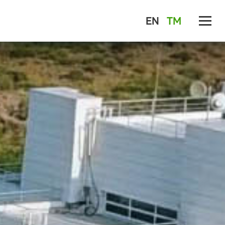
EN
TM