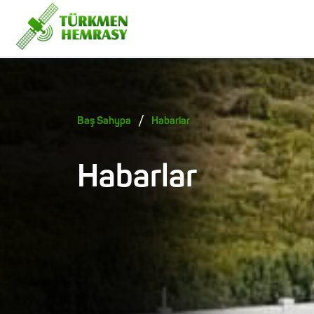
/
Baş Sahypa
Habarlar
Habarlar