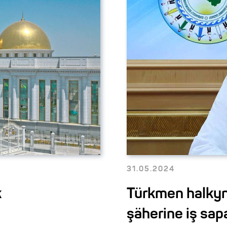
31.05.2024
k
Türkmen halkyny
şäherine iş sa