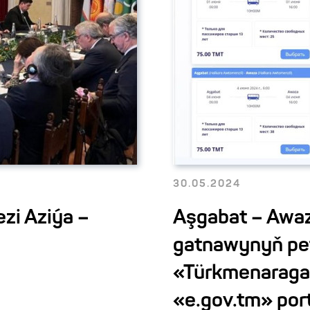
30.05.2024
zi Aziýa –
Aşgabat – Awa
gatnawynyň pet
«Türkmenaragat
«e.gov.tm» por