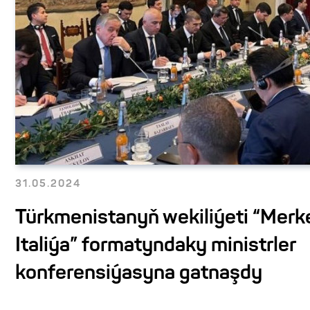
31.05.2024
Türkmenistanyň wekiliýeti “Merke
Italiýa” formatyndaky ministrler
konferensiýasyna gatnaşdy