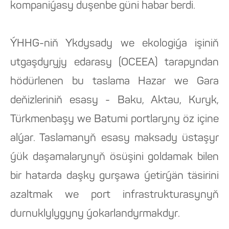
kompaniýasy duşenbe güni habar berdi.
ÝHHG-niň Ykdysady we ekologiýa işiniň
utgaşdyryjy edarasy (OCEEA) tarapyndan
hödürlenen bu taslama Hazar we Gara
deňizleriniň esasy - Baku, Aktau, Kuryk,
Türkmenbaşy we Batumi portlaryny öz içine
alýar. Taslamanyň esasy maksady üstaşyr
ýük daşamalarynyň ösüşini goldamak bilen
bir hatarda daşky gurşawa ýetirýän täsirini
azaltmak we port infrastrukturasynyň
durnuklylygyny ýokarlandyrmakdyr.