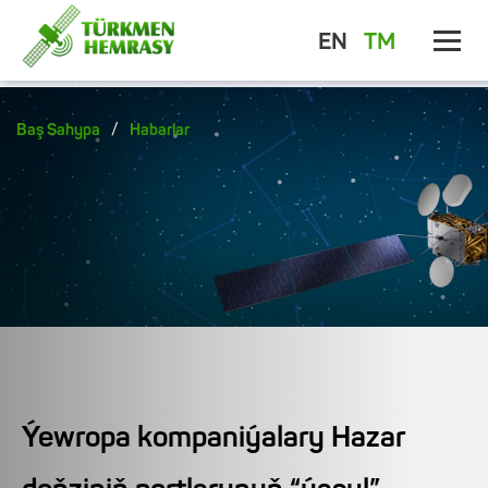
EN
TM
/
Baş Sahypa
Habarlar
Ýewropa kompaniýalary Hazar