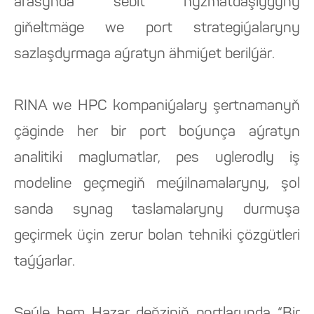
arasynda sebit hyzmatdaşlygyny
giňeltmäge we port strategiýalaryny
sazlaşdyrmaga aýratyn ähmiýet berilýär.
RINA we HPC kompaniýalary şertnamanyň
çäginde her bir port boýunça aýratyn
analitiki maglumatlar, pes uglerodly iş
modeline geçmegiň meýilnamalaryny, şol
sanda synag taslamalaryny durmuşa
geçirmek üçin zerur bolan tehniki çözgütleri
taýýarlar.