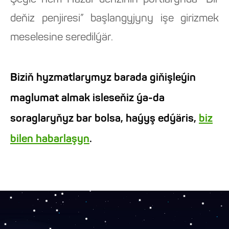
Şeýle hem Hazar deňziniň portlarynda “Bir
deňiz penjiresi” başlangyjyny işe girizmek
meselesine seredilýär.
Biziň hyzmatlarymyz barada giňişleýin
maglumat almak isleseňiz ýa-da
soraglaryňyz bar bolsa, haýyş edýäris,
biz
bilen habarlaşyn
.