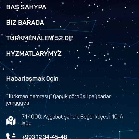
BAŞ SAHYPA
BIZ BARADA
TÜRKMENÄLEM 52.0E
HYZMATLARYMYZ
Habarlaşmak üçin
“Türkmen hemrasy” ýapyk görnüşli paýdarlar
jemgyýeti
744000, Aşgabat şäheri, Seýdi köçesi, 10-A
jaýy
+993 12 34-45-48