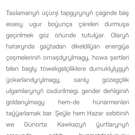
Taslamanyň üçünji tapgyrynyň çäginde bäş
esasy ugur boýunça çäreleri durmuşa
geçirilmek göz öňünde tutulýar. Olaryň
hatarynda gaýtadan dikeldilýän energiýa
çeşmeleriniň ornaşdyrylmagy, howa şertleri
bilen bagly töwekgelçiliklere durnuklylygyň
ýokarlandyrylmagy, sanly gözegçilik
ulgamlarynyň ösdürilmegi, gender deňliginiň
goldanylmagy hem-de hünärmenleri
taýýarlamak bar. Şeýle hem Hazar sebitiniň
we Günorta Kawkazyň ýurtlarynyň