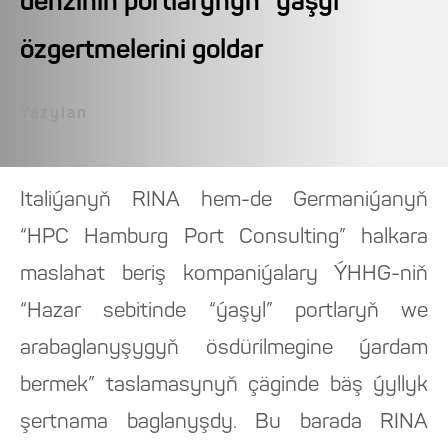
deňziniň portlarynyň “ýaşyl”
özgertmelerini goldar
Ýazylan
Italiýanyň RINA hem-de Germaniýanyň
“HPC Hamburg Port Consulting” halkara
maslahat beriş kompaniýalary ÝHHG-niň
“Hazar sebitinde “ýaşyl” portlaryň we
arabaglanyşygyň ösdürilmegine ýardam
bermek” taslamasynyň çäginde bäş ýyllyk
şertnama baglanyşdy. Bu barada RINA