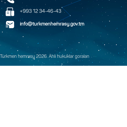
+993 12 34-46-43
info@turkmenhemrasy.gov.tm
Türkmen hemrasy 2026. Ähli hukuklar goralan