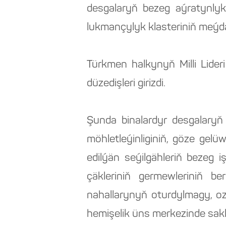
desgalaryň bezeg aýratynlyk
lukmançylyk klasteriniň meýda
Türkmen halkynyň Milli Lideri 
düzedişleri girizdi.
Şunda binalardyr desgalaryň
möhletleýinliginiň, göze gel
edilýän seýilgähleriň bezeg i
çäkleriniň germewleriniň be
nahallarynyň oturdylmagy, oz
hemişelik üns merkezinde sak