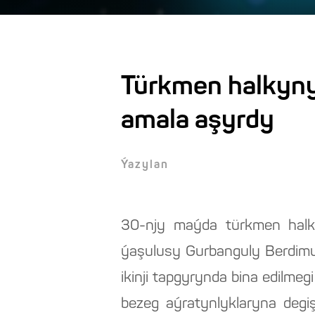
Türkmen halkynyň
amala aşyrdy
Ýazylan
30-njy maýda türkmen halky
ýaşulusy Gurbanguly Berdimu
ikinji tapgyrynda bina edilmeg
bezeg aýratynlyklaryna degi