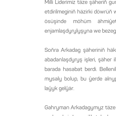
Milli Liderimiz täze şäheriň 
etdirilmeginiň häzirki döwrüň
ösüşinde möhüm ähmiýeti
enjamlaşdyrylyşyna we bezeg a
Soňra Arkadag şäheriniň hä
abadanlaşdyryş işleri, şäher
barada hasabat berdi. Bellen
mysaly bolup, bu ýerde alny
laýyk gelýär.
Gahryman Arkadagymyz täze şä