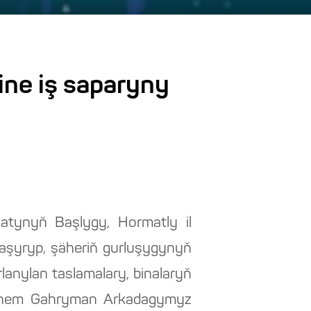
ine iş saparyny
atynyň Başlygy, Hormatly il
aşyryp, şäheriň gurluşygynyň
rlanylan taslamalary, binalaryň
ýle hem Gahryman Arkadagymyz