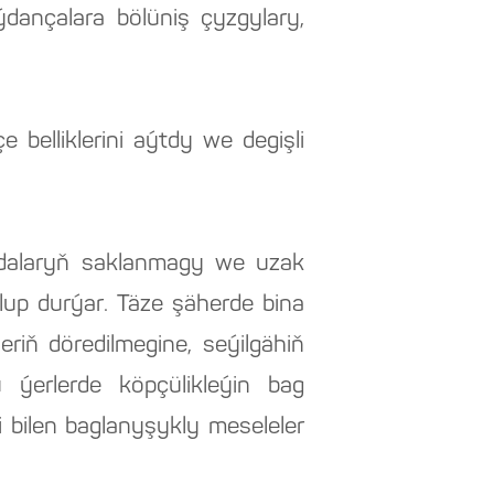
dançalara bölüniş çyzgylary,
e belliklerini aýtdy we degişli
kadalaryň saklanmagy we uzak
lup durýar. Täze şäherde bina
eriň döredilmegine, seýilgähiň
u ýerlerde köpçülikleýin bag
 bilen baglanyşykly meseleler