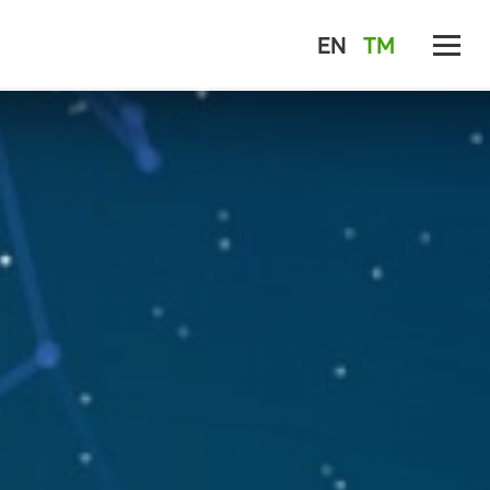
EN
TM