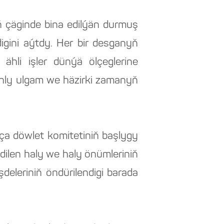
 çäginde bina edilýän durmuş
igini aýtdy. Her bir desganyň
ähli işler dünýä ölçeglerine
sanly ulgam we häzirki zamanyň
a döwlet komitetiniň başlygy
ilen haly we haly önümleriniň
şdeleriniň öndürilendigi barada