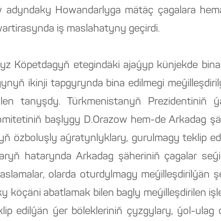
 adyndaky Howandarlyga mätäç çagalara hem
tirasynda iş maslahatyny geçirdi.
z Köpetdagyň etegindäki ajaýyp künjekde bina 
nyň ikinji tapgyrynda bina edilmegi meýilleşdiri
bilen tanyşdy. Türkmenistanyň Prezidentiniň 
omitetiniň başlygy D.Orazow hem-de Arkadag ş
ryň özboluşly aýratynlyklary, gurulmagy teklip e
alaryň hatarynda Arkadag şäheriniň çagalar seýil
taslamalar, olarda oturdylmagy meýilleşdirilýän ş
y köçäni abatlamak bilen bagly meýilleşdirilen i
p edilýän ýer bölekleriniň çyzgylary, ýol-ulag 