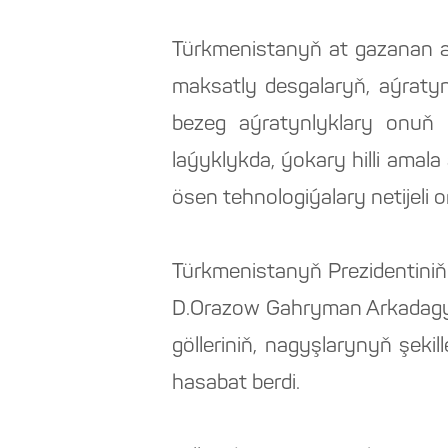
Türkmenistanyň at gazanan a
maksatly desgalaryň, aýratyn
bezeg aýratynlyklary onuň ä
laýyklykda, ýokary hilli amal
ösen tehnologiýalary netijeli 
Türkmenistanyň Prezidentini
D.Orazow Gahryman Arkadagymy
gölleriniň, nagyşlarynyň şekil
hasabat berdi.