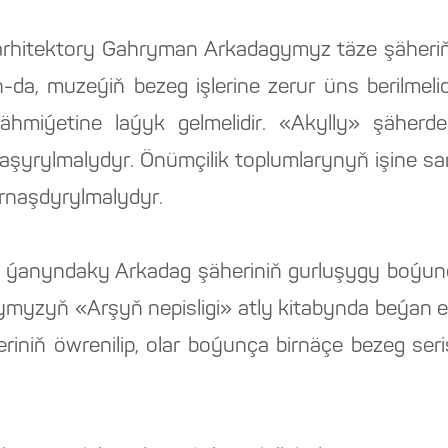
rhitektory Gahryman Arkadagymyz täze şäheriň
-da, muzeýiň bezeg işlerine zerur üns berilmelid
hmiýetine laýyk gelmelidir. «Akylly» şäherde 
a aşyrylmalydyr. Önümçilik toplumlarynyň işine 
ornaşdyrylmalydyr.
ň ýanyndaky Arkadag şäheriniň gurluşygy boýunç
zyň «Arşyň nepisligi» atly kitabynda beýan ed
leriniň öwrenilip, olar boýunça birnäçe bezeg seri