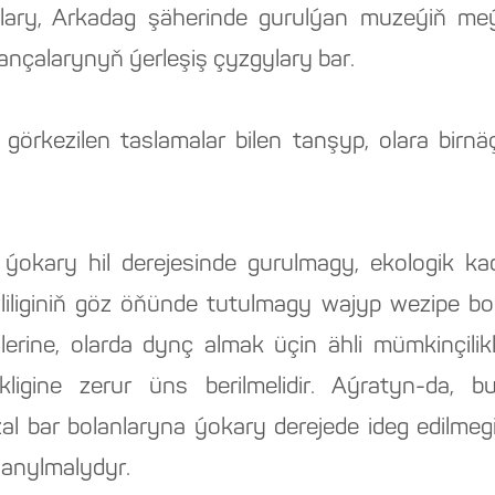
lary, Arkadag şäherinde gurulýan muzeýiň meý
nçalarynyň ýerleşiş çyzgylary bar.
görkezilen taslamalar bilen tanşyp, olara birnäç
 ýokary hil derejesinde gurulmagy, ekologik 
üwliliginiň göz öňünde tutulmagy wajyp wezipe bo
şlerine, olarda dynç almak üçin ähli mümkinçilikl
rkligine zerur üns berilmelidir. Aýratyn-da, b
al bar bolanlaryna ýokary derejede ideg edilmegi
lanylmalydyr.