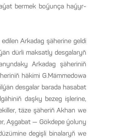
aýat bermek boýunça haýyr-
edilen Arkadag şäherine geldi
lýän dürli maksatly desgalaryň
ýanyndaky Arkadag şäheriniň
äheriniň häkimi G.Mämmedowa
dilýän desgalar barada hasabat
gähiniň daşky bezeg işlerine,
ekiller, täze şäheriň Akhan we
şler, Aşgabat — Gökdepe ýoluny
düzümine degişli binalaryň we