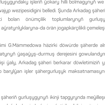
gurluşygyndaky işleriň ýokary hilli bolmagynyň 
 wajyp wezipesidigini belledi. Şunda Arkadag şä
 bolan önümçilik toplumlarynyň gurluş
ýratynlyklaryna-da örän jogapkärçilikli çemeleşil
kimi G.Mämmedowa häzirki döwürde şäherde al
 ilatynyň ýaşaýyş-durmuş derejesini gowulandy
ilişi ýaly, Arkadag şäheri berkarar döwletimi
p barylýan işler şähergurluşyk maksatnamasynyň
heriň gurluşygynyň ikinji tapgyrynda meýilleşdir