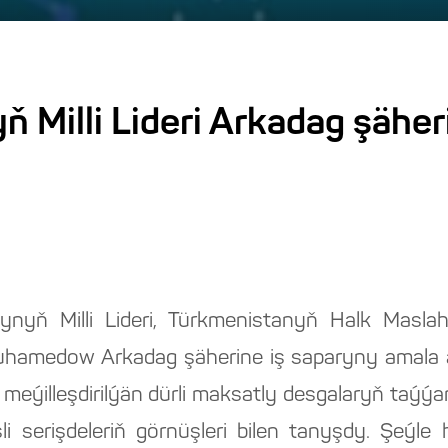
 Milli Lideri Arkadag şäher
nyň Milli Lideri, Türkmenistanyň Halk Maslah
hamedow Arkadag şäherine iş saparyny amala 
i meýilleşdirilýän dürli maksatly desgalaryň taýýa
şli serişdeleriň görnüşleri bilen tanyşdy. Şe