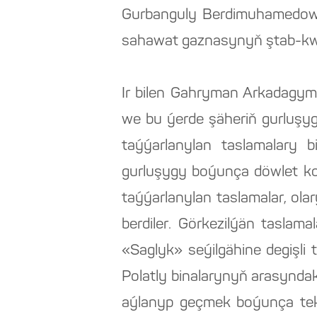
Gurbanguly Berdimuhamedow
sahawat gaznasynyň ştab-kwar
Ir bilen Gahryman Arkadagymy
we bu ýerde şäheriň gurluşygy
taýýarlanylan taslamalary 
gurluşygy boýunça döwlet k
taýýarlanylan taslamalar, ola
berdiler. Görkezilýän taslam
«Saglyk» seýilgähine degişli 
Polatly binalarynyň arasyndak
aýlanyp geçmek boýunça tekli