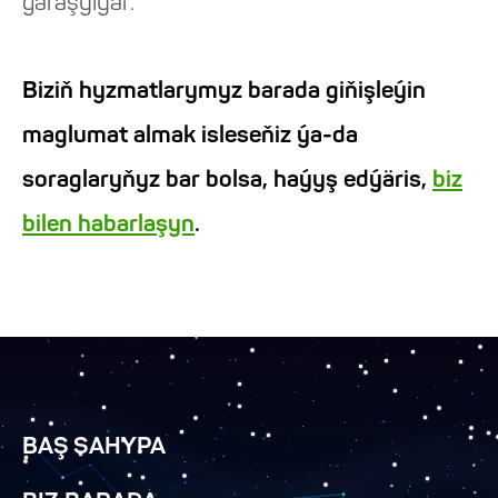
garaşylýar.
Biziň hyzmatlarymyz barada giňişleýin
maglumat almak isleseňiz ýa-da
soraglaryňyz bar bolsa, haýyş edýäris,
biz
bilen habarlaşyn
.
BAŞ SAHYPA