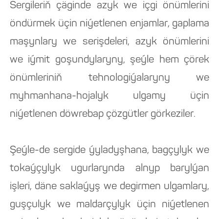
Sergileriň çäginde azyk we içgi önümlerini
öndürmek üçin niýetlenen enjamlar, gaplama
maşynlary we serişdeleri, azyk önümlerini
we iýmit goşundylaryny, şeýle hem çörek
önümleriniň tehnologiýalaryny we
myhmanhana-hojalyk ulgamy üçin
niýetlenen döwrebap çözgütler görkeziler.
Şeýle-de sergide ýyladyşhana, bagçylyk we
tokaýçylyk ugurlarynda alnyp barylýan
işleri, däne saklaýyş we degirmen ulgamlary,
guşçulyk we maldarçylyk üçin niýetlenen