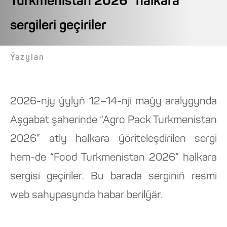
Turkmenistan 2026” halkara
sergileri geçiriler
Ýazylan
2026-njy ýylyň 12–14-nji maýy aralygynda
Aşgabat şäherinde “Agro Pack Turkmenistan
2026” atly halkara ýöriteleşdirilen sergi
hem-de “Food Turkmenistan 2026” halkara
sergisi geçiriler. Bu barada serginiň resmi
web sahypasynda habar berilýär.