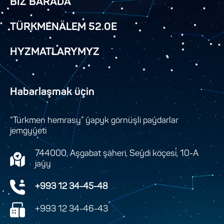
BIZ BARADA
TÜRKMENÄLEM 52.0E
HYZMATLARYMYZ
Habarlaşmak üçin
“Türkmen hemrasy” ýapyk görnüşli paýdarlar
jemgyýeti
744000, Aşgabat şäheri, Seýdi köçesi, 10-A
jaýy
+993 12 34-45-48
+993 12 34-46-43