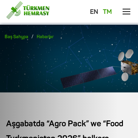
EN
TM
/
Baş Sahypa
Habarlar
Aşgabatda “Agro Pack” we “Food