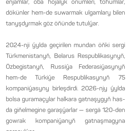
enjamlar, oba hojalyk önümleri, tohumlar,
dökünler hem-de suwarmak ulgamlary bilen
tanyşdyrmak göz öňünde tutulýar.
2024-nji ýylda geçirilen mundan öňki sergi
Türkmenistanyň, Belarus Respublikasynyň,
Özbegistanyň, Russiýa Federasiýasynyň
hem-de Türkiýe Respublikasynyň 75
kompaniýasyny birleşdirdi. 2026-njy ýylda
bolsa guramaçylar halkara gatnaşygyň has-
da giňelmegine garaşýarlar — sergä 120-den
gowrak kompaniýanyň gatnaşmagyna