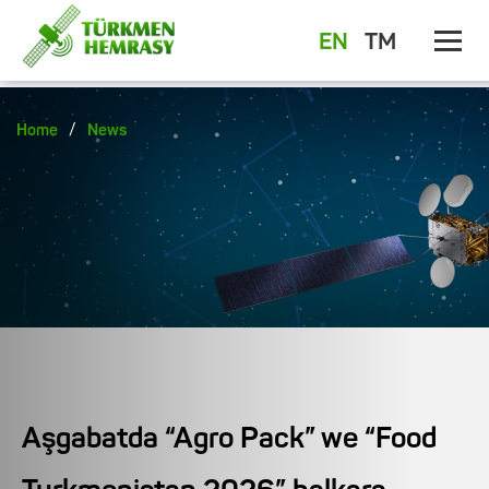
EN
TM
/
Home
News
Aşgabatda “Agro Pack” we “Food