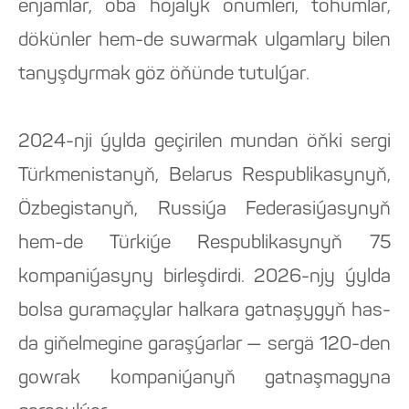
enjamlar, oba hojalyk önümleri, tohumlar,
dökünler hem-de suwarmak ulgamlary bilen
tanyşdyrmak göz öňünde tutulýar.
2024-nji ýylda geçirilen mundan öňki sergi
Türkmenistanyň, Belarus Respublikasynyň,
Özbegistanyň, Russiýa Federasiýasynyň
hem-de Türkiýe Respublikasynyň 75
kompaniýasyny birleşdirdi. 2026-njy ýylda
bolsa guramaçylar halkara gatnaşygyň has-
da giňelmegine garaşýarlar — sergä 120-den
gowrak kompaniýanyň gatnaşmagyna