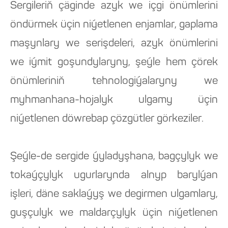
Sergileriň çäginde azyk we içgi önümlerini
öndürmek üçin niýetlenen enjamlar, gaplama
maşynlary we serişdeleri, azyk önümlerini
we iýmit goşundylaryny, şeýle hem çörek
önümleriniň tehnologiýalaryny we
myhmanhana-hojalyk ulgamy üçin
niýetlenen döwrebap çözgütler görkeziler.
Şeýle-de sergide ýyladyşhana, bagçylyk we
tokaýçylyk ugurlarynda alnyp barylýan
işleri, däne saklaýyş we degirmen ulgamlary,
guşçulyk we maldarçylyk üçin niýetlenen