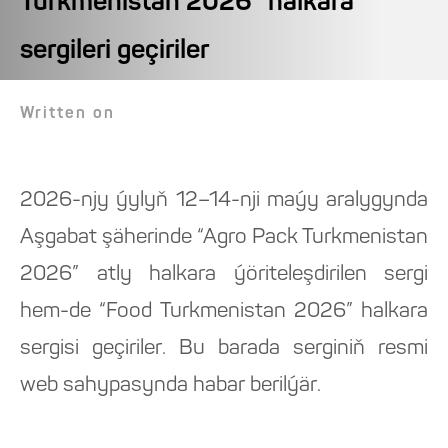
Turkmenistan 2026” halkara
sergileri geçiriler
Written on
2026-njy ýylyň 12–14-nji maýy aralygynda
Aşgabat şäherinde “Agro Pack Turkmenistan
2026” atly halkara ýöriteleşdirilen sergi
hem-de “Food Turkmenistan 2026” halkara
sergisi geçiriler. Bu barada serginiň resmi
web sahypasynda habar berilýär.