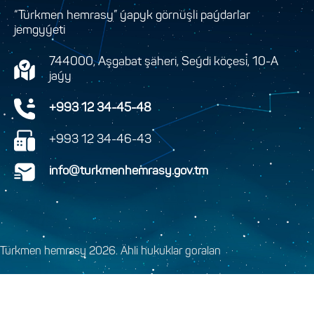
“Türkmen hemrasy” ýapyk görnüşli paýdarlar
jemgyýeti
744000, Aşgabat şäheri, Seýdi köçesi, 10-A
jaýy
+993 12 34-45-48
+993 12 34-46-43
info@turkmenhemrasy.gov.tm
Türkmen hemrasy 2026. Ähli hukuklar goralan