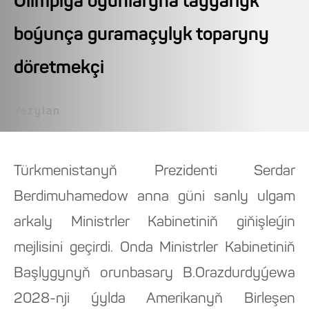
Olimpiýa oýunlaryna taýýarlyk
boýunça guramaçylyk toparyny
döretmekçi
Ýazylan
Türkmenistanyň Prezidenti Serdar
Berdimuhamedow anna güni sanly ulgam
arkaly Ministrler Kabinetiniň giňişleýin
mejlisini geçirdi. Onda Ministrler Kabinetiniň
Başlygynyň orunbasary B.Orazdurdyýewa
2028-nji ýylda Amerikanyň Birleşen