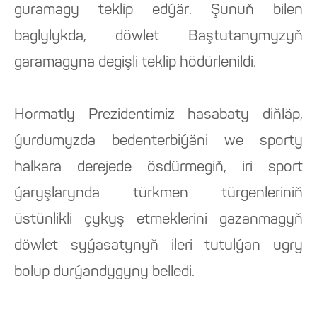
guramagy teklip edýär. Şunuň bilen
baglylykda, döwlet Baştutanymyzyň
garamagyna degişli teklip hödürlenildi.
Hormatly Prezidentimiz hasabaty diňläp,
ýurdumyzda bedenterbiýäni we sporty
halkara derejede ösdürmegiň, iri sport
ýaryşlarynda türkmen türgenleriniň
üstünlikli çykyş etmeklerini gazanmagyň
döwlet syýasatynyň ileri tutulýan ugry
bolup durýandygyny belledi.