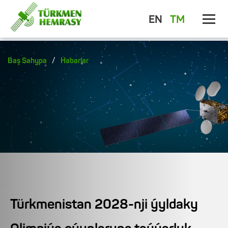
EN
TM
/
Baş Sahypa
Habarlar
Türkmenistan 2028-nji ýyldaky