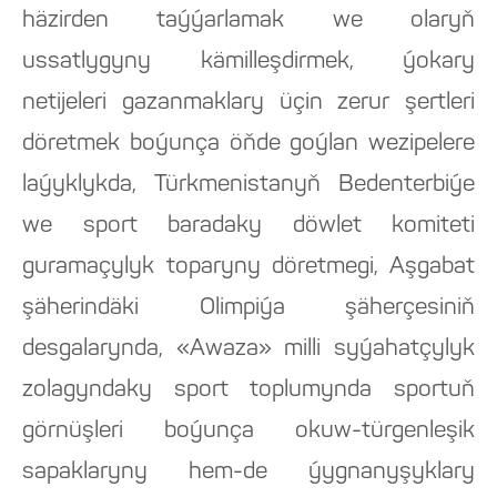
häzirden taýýarlamak we olaryň
ussatlygyny kämilleşdirmek, ýokary
netijeleri gazanmaklary üçin zerur şertleri
döretmek boýunça öňde goýlan wezipelere
laýyklykda, Türkmenistanyň Bedenterbiýe
we sport baradaky döwlet komiteti
guramaçylyk toparyny döretmegi, Aşgabat
şäherindäki Olimpiýa şäherçesiniň
desgalarynda, «Awaza» milli syýahatçylyk
zolagyndaky sport toplumynda sportuň
görnüşleri boýunça okuw-türgenleşik
sapaklaryny hem-de ýygnanyşyklary