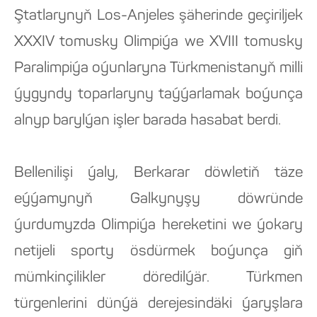
Ştatlarynyň Los-Anjeles şäherinde geçiriljek
XXXIV tomusky Olimpiýa we XVIII tomusky
Paralimpiýa oýunlaryna Türkmenistanyň milli
ýygyndy toparlaryny taýýarlamak boýunça
alnyp barylýan işler barada hasabat berdi.
Bellenilişi ýaly, Berkarar döwletiň täze
eýýamynyň Galkynyşy döwründe
ýurdumyzda Olimpiýa hereketini we ýokary
netijeli sporty ösdürmek boýunça giň
mümkinçilikler döredilýär. Türkmen
türgenlerini dünýä derejesindäki ýaryşlara