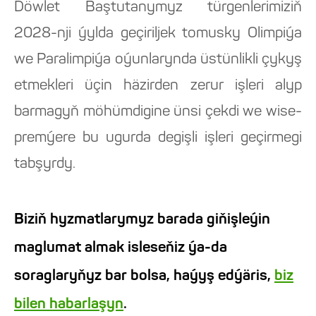
Döwlet Baştutanymyz türgenlerimiziň
2028-nji ýylda geçiriljek tomusky Olimpiýa
we Paralimpiýa oýunlarynda üstünlikli çykyş
etmekleri üçin häzirden zerur işleri alyp
barmagyň möhümdigine ünsi çekdi we wise-
premýere bu ugurda degişli işleri geçirmegi
tabşyrdy.
Biziň hyzmatlarymyz barada giňişleýin
maglumat almak isleseňiz ýa-da
soraglaryňyz bar bolsa, haýyş edýäris,
biz
bilen habarlaşyn
.