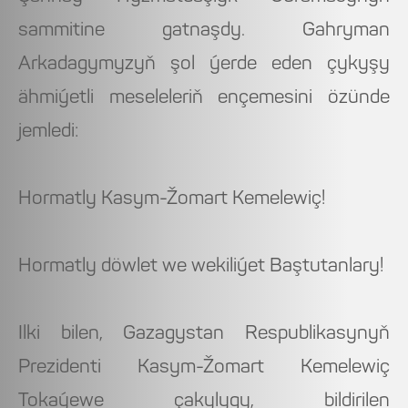
sammitine gatnaşdy. Gahryman
Arkadagymyzyň şol ýerde eden çykyşy
ähmiýetli meseleleriň ençemesini özünde
jemledi:
Hormatly Kasym-Žomart Kemelewiç!
Hormatly döwlet we wekiliýet Baştutanlary!
Ilki bilen, Gazagystan Respublikasynyň
Prezidenti Kasym-Žomart Kemelewiç
Tokaýewe çakylygy, bildirilen