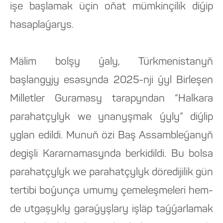
işe başlamak üçin oňat mümkinçilik diýip
hasaplaýarys.
Mälim bolşy ýaly, Türkmenistanyň
başlangyjy esasynda 2025-nji ýyl Birleşen
Milletler Guramasy tarapyndan “Halkara
parahatçylyk we ynanyşmak ýyly” diýlip
yglan edildi. Munuň özi Baş Assambleýanyň
degişli Kararnamasynda berkidildi. Bu bolsa
parahatçylyk we parahatçylyk döredijilik gün
tertibi boýunça umumy çemeleşmeleri hem-
de utgaşykly garaýyşlary işläp taýýarlamak