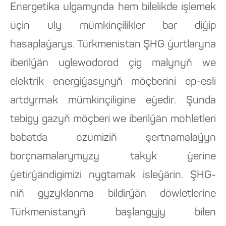
Energetika ulgamynda hem bilelikde işlemek
üçin uly mümkinçilikler bar diýip
hasaplaýarys. Türkmenistan ŞHG ýurtlaryna
iberilýän uglewodorod çig malynyň we
elektrik energiýasynyň möçberini ep-esli
artdyrmak mümkinçiligine eýedir. Şunda
tebigy gazyň möçberi we iberilýän möhletleri
babatda özümiziň şertnamalaýyn
borçnamalarymyzy takyk ýerine
ýetirýändigimizi nygtamak isleýärin. ŞHG-
niň gyzyklanma bildirýän döwletlerine
Türkmenistanyň başlangyjy bilen