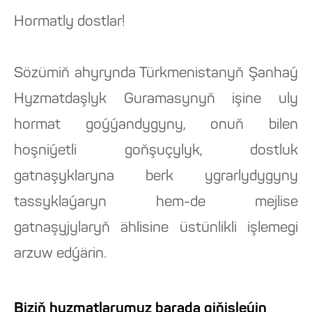
Hormatly dostlar!
Sözümiň ahyrynda Türkmenistanyň Şanhaý
Hyzmatdaşlyk Guramasynyň işine uly
hormat goýýandygyny, onuň bilen
hoşniýetli goňşuçylyk, dostluk
gatnaşyklaryna berk ygrarlydygyny
tassyklaýaryn hem-de mejlise
gatnaşyjylaryň ählisine üstünlikli işlemegi
arzuw edýärin.
Biziň hyzmatlarymyz barada giňişleýin