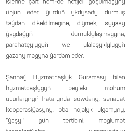
işlerine çalt hem-de netijeli goşulmagyny
üpjün eder, ýurduň ykdysady, durmuş
taýdan dikeldilmegine, diýmek, syýasy
ýagdaýyň durnuklylaşmagyna,
parahatçylygyň we ylalaşyklylygyň
gazanylmagyna ýardam eder.
Şanhaý Hyzmatdaşlyk Guramasy bilen
hyzmatdaşlygyň beýleki möhüm
ugurlarynyň hatarynda söwdany, senagat
kooperasiýasyny, oba hojalyk ulgamyny,
“ýaşyl” gün tertibini, maglumat