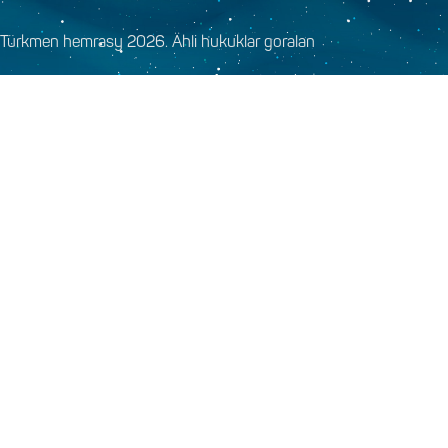
Türkmen hemrasy 2026. Ähli hukuklar goralan