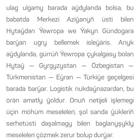
ulag ulgamy barada aýdylanda bolsa, bu
babatda Merkezi Aziýanyň üsti bilen
Hytaýdan Ýewropa we Ýakyn Gündogara
barýan ugry bellemek isleýäris. Anyk
aýdylanda, gürrüň Ýewropa çykalgasy bolan
Hytaý — Gyrgyzystan — Özbegistan —
Türkmenistan — Eýran — Türkiýe geçelgesi
barada barýar. Logistik nukdaýnazardan, bu
örän amatly ýoldur. Onuň netijeli işlemegi
üçin möhüm meseleleri, şol sanda ýükleriň
serhetüsti daşalmagy bilen baglanyşykly
meseleleri çözmek zerur bolup durýar.