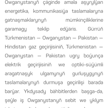
Owganystanyň çäginde amala aşyrylýan
energetika, kommunikasiýa taslamalaryna
gatnaşmaklarynyň mümkinçiliklerine
garamagy teklip edýäris. Gürrüň
Türkmenistan — Owganystan — Pakistan —
Hindistan gaz geçirijisiniň, Türkmenistan —
Owganystan — Pakistan ugry boýunça
elektrik geçirijisiniň we optiki-süýümli
aragatnaşyk ulgamynyň gurluşygynyň
taslamalarynyň durmuşa geçirilişi barada
barýar. Ykdysady bähbitlerden başga-da,
şeýle iş Owganystanyň sebit we yklym