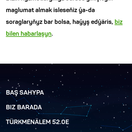
maglumat almak isleseňiz ýa-da
soraglaryňyz bar bolsa, haýyş edýäris,
biz
bilen habarlaşyn
.
BAŞ SAHYPA
BIZ BARADA
TÜRKMENÄLEM 52.0E