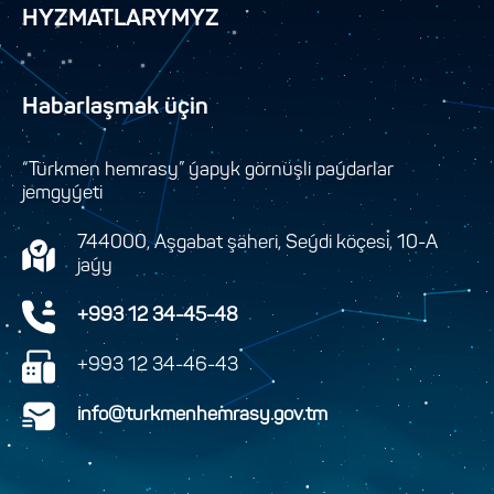
HYZMATLARYMYZ
Habarlaşmak üçin
“Türkmen hemrasy” ýapyk görnüşli paýdarlar
jemgyýeti
744000, Aşgabat şäheri, Seýdi köçesi, 10-A
jaýy
+993 12 34-45-48
+993 12 34-46-43
info@turkmenhemrasy.gov.tm