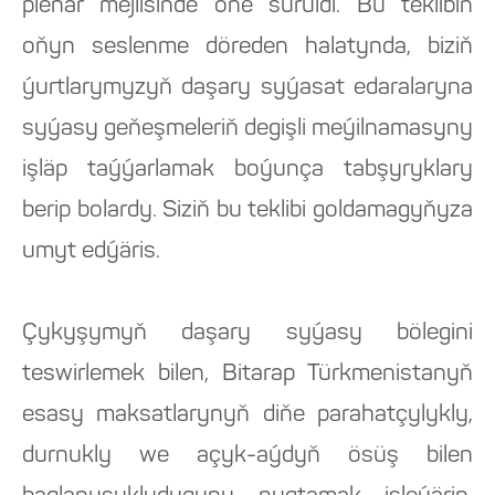
plenar mejlisinde öňe sürüldi. Bu teklibiň
oňyn seslenme döreden halatynda, biziň
ýurtlarymyzyň daşary syýasat edaralaryna
syýasy geňeşmeleriň degişli meýilnamasyny
işläp taýýarlamak boýunça tabşyryklary
berip bolardy. Siziň bu teklibi goldamagyňyza
umyt edýäris.
Çykyşymyň daşary syýasy bölegini
teswirlemek bilen, Bitarap Türkmenistanyň
esasy maksatlarynyň diňe parahatçylykly,
durnukly we açyk-aýdyň ösüş bilen