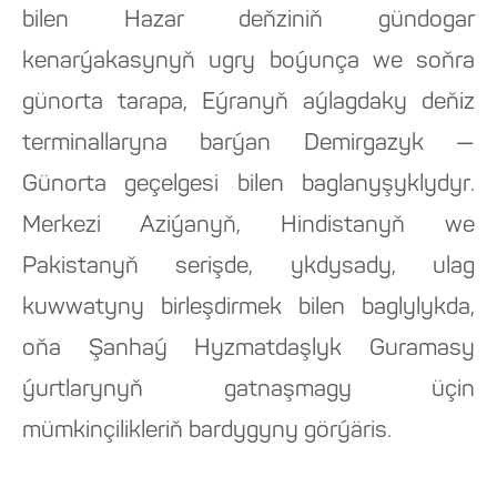
bilen Hazar deňziniň gündogar
kenarýakasynyň ugry boýunça we soňra
günorta tarapa, Eýranyň aýlagdaky deňiz
terminallaryna barýan Demirgazyk —
Günorta geçelgesi bilen baglanyşyklydyr.
Merkezi Aziýanyň, Hindistanyň we
Pakistanyň serişde, ykdysady, ulag
kuwwatyny birleşdirmek bilen baglylykda,
oňa Şanhaý Hyzmatdaşlyk Guramasy
ýurtlarynyň gatnaşmagy üçin
mümkinçilikleriň bardygyny görýäris.