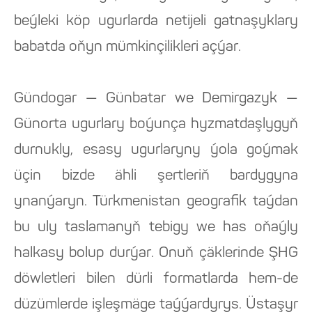
beýleki köp ugurlarda netijeli gatnaşyklary
babatda oňyn mümkinçilikleri açýar.
Gündogar — Günbatar we Demirgazyk —
Günorta ugurlary boýunça hyzmatdaşlygyň
durnukly, esasy ugurlaryny ýola goýmak
üçin bizde ähli şertleriň bardygyna
ynanýaryn. Türkmenistan geografik taýdan
bu uly taslamanyň tebigy we has oňaýly
halkasy bolup durýar. Onuň çäklerinde ŞHG
döwletleri bilen dürli formatlarda hem-de
düzümlerde işleşmäge taýýardyrys. Üstaşyr