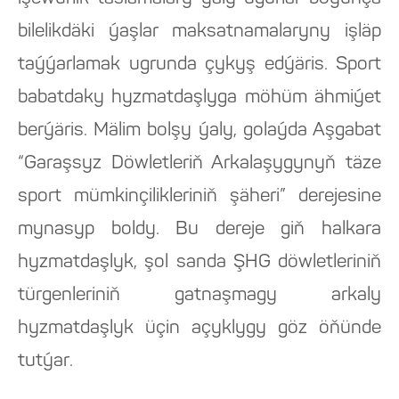
bilelikdäki ýaşlar maksatnamalaryny işläp
taýýarlamak ugrunda çykyş edýäris. Sport
babatdaky hyzmatdaşlyga möhüm ähmiýet
berýäris. Mälim bolşy ýaly, golaýda Aşgabat
“Garaşsyz Döwletleriň Arkalaşygynyň täze
sport mümkinçilikleriniň şäheri” derejesine
mynasyp boldy. Bu dereje giň halkara
hyzmatdaşlyk, şol sanda ŞHG döwletleriniň
türgenleriniň gatnaşmagy arkaly
hyzmatdaşlyk üçin açyklygy göz öňünde
tutýar.