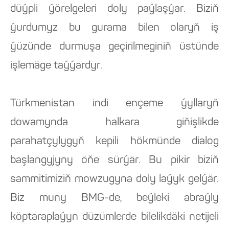
düýpli ýörelgeleri doly paýlaşýar. Biziň
ýurdumyz bu gurama bilen olaryň iş
ýüzünde durmuşa geçirilmeginiň üstünde
işlemäge taýýardyr.
Türkmenistan indi ençeme ýyllaryň
dowamynda halkara giňişlikde
parahatçylygyň kepili hökmünde dialog
başlangyjyny öňe sürýär. Bu pikir biziň
sammitimiziň mowzugyna doly laýyk gelýär.
Biz muny BMG-de, beýleki abraýly
köptaraplaýyn düzümlerde bilelikdäki netijeli