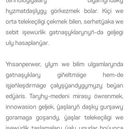
tehnologiýalary ulgamyndaky
hyzmatdaşlygy görkezmek bolar. Kiçi we
orta telekeçiligi çekmek bilen, serhetýaka we
sebit işewürlik gatnaşyklarynyň-da geljegi
uly hasaplanýar.
Ynsanperwer, ylym we bilim ulgamlarynda
gatnaşyklary giňeltmäge hem-de
işjeňleşdirmäge çalyşýandygymyzy beýan
edýäris. Taryhy-medeni mirasy öwrenmek,
innowasion geljek, ýaşlaryň daşky gurşawy
goramaga goşandy, ýaşlar telekeçiligi we
işewürlik taslamalary ýaly ugurlar boýunça