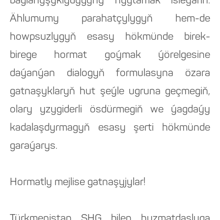
baglanyşyklydygyny nygtamak isleýärin.
Ählumumy parahatçylygyň hem-de
howpsuzlygyň esasy hökmünde birek-
birege hormat goýmak ýörelgesine
daýanýan dialogyň formulasyna özara
gatnaşyklaryň hut şeýle ugruna geçmegiň,
olary yzygiderli ösdürmegiň we ýagdaýy
kadalaşdyrmagyň esasy şerti hökmünde
garaýarys.
Hormatly mejlise gatnaşyjylar!
Türkmenistan ŞHG bilen hyzmatdaşlyga