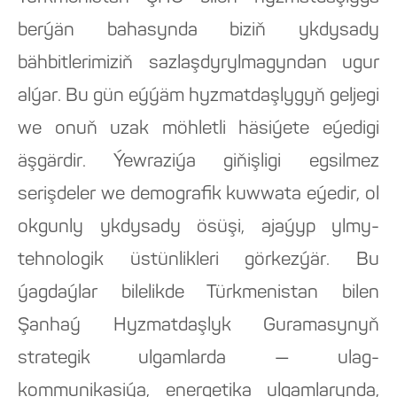
berýän bahasynda biziň ykdysady
bähbitlerimiziň sazlaşdyrylmagyndan ugur
alýar. Bu gün eýýäm hyzmatdaşlygyň geljegi
we onuň uzak möhletli häsiýete eýedigi
äşgärdir. Ýewraziýa giňişligi egsilmez
serişdeler we demografik kuwwata eýedir, ol
okgunly ykdysady ösüşi, ajaýyp ylmy-
tehnologik üstünlikleri görkezýär. Bu
ýagdaýlar bilelikde Türkmenistan bilen
Şanhaý Hyzmatdaşlyk Guramasynyň
strategik ulgamlarda — ulag-
kommunikasiýa, energetika ulgamlarynda,