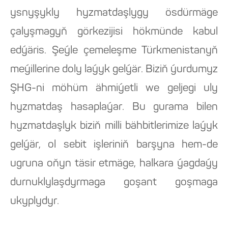
ysnyşykly hyzmatdaşlygy ösdürmäge
çalyşmagyň görkezijisi hökmünde kabul
edýäris. Şeýle çemeleşme Türkmenistanyň
meýillerine doly laýyk gelýär. Biziň ýurdumyz
ŞHG-ni möhüm ähmiýetli we geljegi uly
hyzmatdaş hasaplaýar. Bu gurama bilen
hyzmatdaşlyk biziň milli bähbitlerimize laýyk
gelýär, ol sebit işleriniň barşyna hem-de
ugruna oňyn täsir etmäge, halkara ýagdaýy
durnuklylaşdyrmaga goşant goşmaga
ukyplydyr.