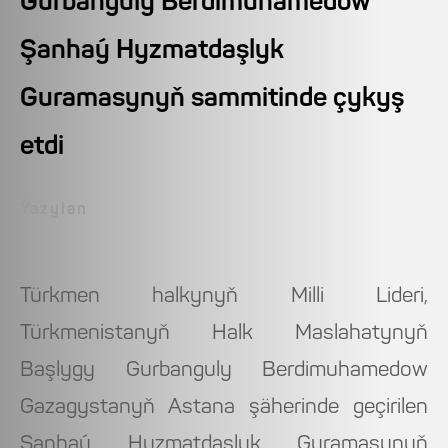
Gurbanguly Berdimuhamedow
Şanhaý Hyzmatdaşlyk
Guramasynyň sammitinde çykyş
etdi
Ýazylan
Türkmen halkynyň Milli Lideri,
Türkmenistanyň Halk Maslahatynyň
Başlygy Gurbanguly Berdimuhamedow
Gazagystanyň Astana şäherinde geçirilen
Şanhaý Hyzmatdaşlyk Guramasynyň