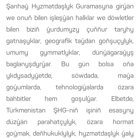
Şanhaý Hyzmatdaşlyk Guramasyna girýän
we onuň bilen işleşýän halklar we döwletler
bilen biziň ýurdumyzy çuňňur taryhy
gatnaşyklar, geografik taýdan goňşuçylyk,
umumy gymmatlyklar, dünýägaraýyş
baglanyşdyrýar. Bu gün bolsa oňa
ykdysadyýetde, söwdada, maýa
goýumlarda, tehnologiýalarda özara
bähbitler hem goşulýar. Elbetde,
Türkmenistan ŞHG-niň işiniň esasyny
düzýän parahatçylyk, özara hormat
goýmak, deňhukuklylyk, hyzmatdaşlyk ýaly