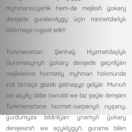
myhmansöýerlik hem-de mejlisiň ýokary
derejede guralandygy üçin minnetdarlyk
bildirmäge rugsat ediň!
Türkmenistan Şanhaý Hyzmatdaşlyk
Guramasynyň ýokary derejede geçirilýän
mejlislerine hormatly myhman hökmünde
indi birnäçe gezek gatnaşyp gelýär. Munuň
özi asylly däbe öwrüldi we biz şeýle derejäni
Türkmenistana hormat-sarpanyň nyşany,
ýurdumyza bildirilýän ynamyň ýokary
derejesiniň we açyklygyň, gurama bilen