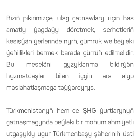
Biziň pikirimizçe, ulag gatnawlary üçin has
amatly ýagdaýy döretmek, serhetleriň
kesişýän ýerlerinde nyrh, gümrük we beýleki
ýeňillikleri bermek barada gürrüň edilmelidir.
Bu meseläni gyzyklanma bildirýän
hyzmatdaşlar bilen içgin ara alyp
maslahatlaşmaga taýýardyrys.
Türkmenistanyň hem-de ŞHG ýurtlarynyň
gatnaşmagynda beýleki bir möhüm ähmiýetli
utgaşykly ugur Türkmenbaşy şäheriniň üsti