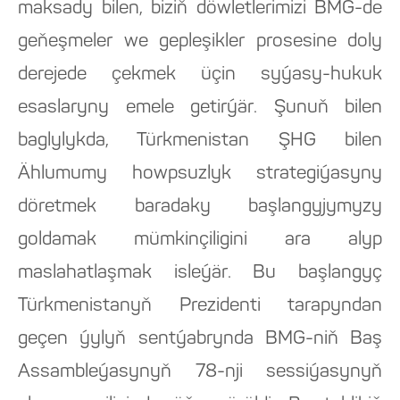
maksady bilen, biziň döwletlerimizi BMG-de
geňeşmeler we gepleşikler prosesine doly
derejede çekmek üçin syýasy-hukuk
esaslaryny emele getirýär. Şunuň bilen
baglylykda, Türkmenistan ŞHG bilen
Ählumumy howpsuzlyk strategiýasyny
döretmek baradaky başlangyjymyzy
goldamak mümkinçiligini ara alyp
maslahatlaşmak isleýär. Bu başlangyç
Türkmenistanyň Prezidenti tarapyndan
geçen ýylyň sentýabrynda BMG-niň Baş
Assambleýasynyň 78-nji sessiýasynyň