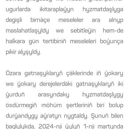
ugurlarda ikitaraplaýyn hyzmatdaşlyga
degişli birnäçe meseleler ara alnyp
maslahatlaşyldy we sebitleýin hem-de
halkara gün tertibiniň meseleleri boýunça
pikir alyşyldy.
Özara gatnaşyklaryň çäklerinde iň ýokary
we ýokary derejelerdäki gatnaşyklaryň iki
ýurduň arasyndaky hyzmatdaşlygy
ösdürmegiň möhüm şertleriniň biri bolup
durýandygy aýratyn nygtaldy. Şunuň bilen
baglylykda, 2024-nji ýylyň 1-nji martynda