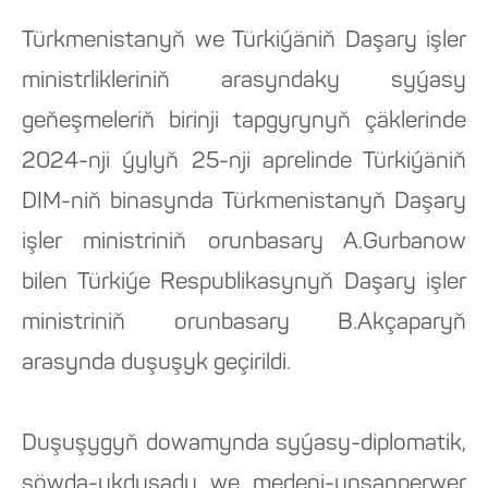
Türkmenistanyň we Türkiýäniň Daşary işler
ministrlikleriniň arasyndaky syýasy
geňeşmeleriň birinji tapgyrynyň çäklerinde
2024-nji ýylyň 25-nji aprelinde Türkiýäniň
DIM-niň binasynda Türkmenistanyň Daşary
işler ministriniň orunbasary A.Gurbanow
bilen Türkiýe Respublikasynyň Daşary işler
ministriniň orunbasary B.Akçaparyň
arasynda duşuşyk geçirildi.
Duşuşygyň dowamynda syýasy-diplomatik,
söwda-ykdysady we medeni-ynsanperwer