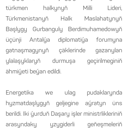
türkmen halkynyň Milli Lideri,
Türkmenistanyň Halk Maslahatynyň
Başlygy Gurbanguly Berdimuhamedowyň
üçünji Antalýa diplomatiýa forumyna
gatnaşmagynyň çäklerinde gazanylan
ylalaşyklaryň durmuşa geçirilmeginiň
ähmiýeti beýan edildi.
Energetika we ulag pudaklarynda
hyzmatdaşlygyň geljegine aýratyn üns
berildi. Iki ýurduň Daşary işler ministrlikleriniň
arasyndaky yzygiderli geňeşmeleriň