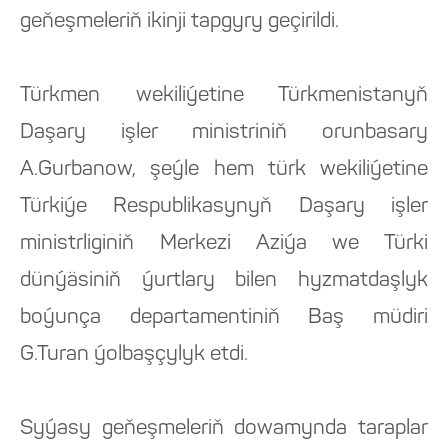
geňeşmeleriň ikinji tapgyry geçirildi.
Türkmen wekiliýetine Türkmenistanyň
Daşary işler ministriniň orunbasary
A.Gurbanow, şeýle hem türk wekiliýetine
Türkiýe Respublikasynyň Daşary işler
ministrliginiň Merkezi Aziýa we Türki
dünýäsiniň ýurtlary bilen hyzmatdaşlyk
boýunça departamentiniň Baş müdiri
G.Turan ýolbaşçylyk etdi.
Syýasy geňeşmeleriň dowamynda taraplar