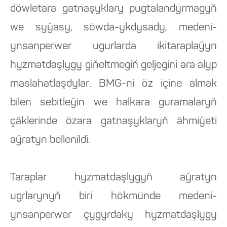
döwletara gatnaşyklary pugtalandyrmagyň
we syýasy, söwda-ykdysady, medeni-
ynsanperwer ugurlarda ikitaraplaýyn
hyzmatdaşlygy giňeltmegiň geljegini ara alyp
maslahatlaşdylar. BMG-ni öz içine almak
bilen sebitleýin we halkara guramalaryň
çäklerinde özara gatnaşyklaryň ähmiýeti
aýratyn bellenildi.
Taraplar hyzmatdaşlygyň aýratyn
ugrlarynyň biri hökmünde medeni-
ynsanperwer çygyrdaky hyzmatdaşlygy