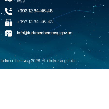
jaýy
+993 12 34-45-48
+993 12 34-46-43
info@turkmenhemrasy.gov.tm
Türkmen hemrasy 2026. Ähli hukuklar goralan