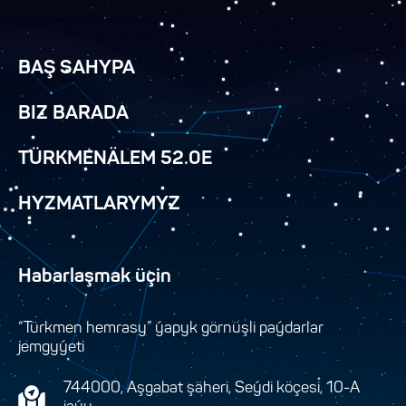
BAŞ SAHYPA
BIZ BARADA
TÜRKMENÄLEM 52.0E
HYZMATLARYMYZ
Habarlaşmak üçin
“Türkmen hemrasy” ýapyk görnüşli paýdarlar
jemgyýeti
744000, Aşgabat şäheri, Seýdi köçesi, 10-A