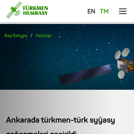
EN
TM
/
Baş Sahypa
Habarlar
Ankarada türkmen-türk syýasy