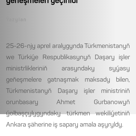
geňeşmeleri geçirildi
Ýazylan
25-26-njy aprel aralygynda Türkmenistanyň
we Türkiýe Respublikasynyň Daşary işler
ministrlikleriniň arasyndaky syýasy
geňeşmelere gatnaşmak maksady bilen,
Türkmenistanyň Daşary işler ministriniň
orunbasary Ahmet Gurbanowyň
ýolbaşçylygyndaky türkmen wekiliýetiniň
Ankara şäherine iş sapary amala aşyryldy.