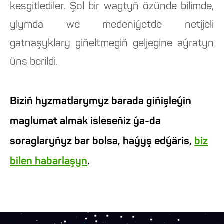
kesgitlediler. Şol bir wagtyň özünde bilimde,
ylymda we medeniýetde netijeli
gatnaşyklary giňeltmegiň geljegine aýratyn
üns berildi.
Biziň hyzmatlarymyz barada giňişleýin
maglumat almak isleseňiz ýa-da
soraglaryňyz bar bolsa, haýyş edýäris,
biz
bilen habarlaşyn
.