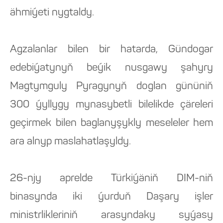
ähmiýeti nygtaldy.
Agzalanlar bilen bir hatarda, Gündogar
edebiýatynyň beýik nusgawy şahyry
Magtymguly Pyragynyň doglan gününiň
300 ýyllygy mynasybetli bilelikde çäreleri
geçirmek bilen baglanyşykly meseleler hem
ara alnyp maslahatlaşyldy.
26-njy aprelde Türkiýäniň DIM-niň
binasynda iki ýurduň Daşary işler
ministrlikleriniň arasyndaky syýasy