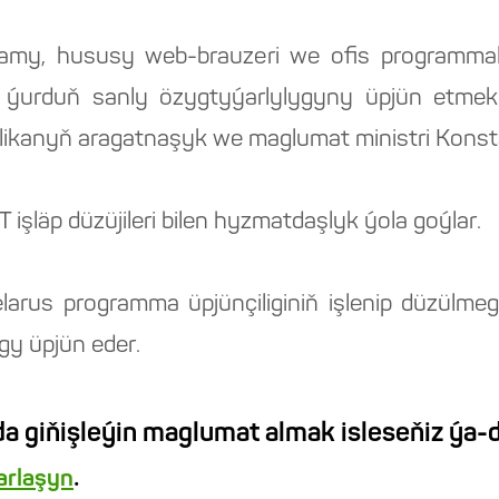
ulgamy, hususy web-brauzeri we ofis programm
i ýurduň sanly özygtyýarlylygyny üpjün etm
blikanyň aragatnaşyk we maglumat ministri Konst
 işläp düzüjileri bilen hyzmatdaşlyk ýola goýlar.
belarus programma üpjünçiliginiň işlenip düzül
gy üpjün eder.
a giňişleýin maglumat almak isleseňiz ýa-d
.
barlaşyn