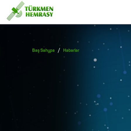
/
Baş Sahypa
Habarlar