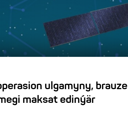
perasion ulgamyny, brauzer
megi maksat edinýär