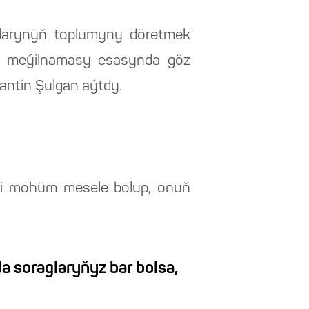
alarynyň toplumyny döretmek
ek meýilnamasy esasynda göz
antin Şulgan aýtdy.
megi möhüm mesele bolup, onuň
a soraglaryňyz bar bolsa,