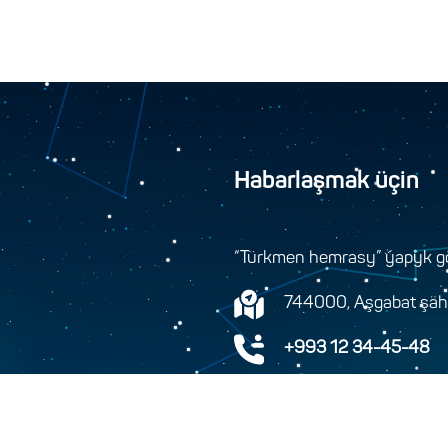
Habarlaşmak üçin
“Türkmen hemrasy” ýapyk gö
744000, Aşgabat şäher
+993 12 34-45-48
+993 12 34-46-43
info@turkmenhemras