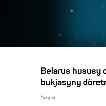
Belarus hususy o
bukjasyny döret
Ýazylan