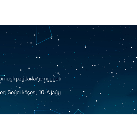
rnüşli paýdarlar jemgyýeti
i, Seýdi köçesi, 10-A jaýy
y.gov.tm