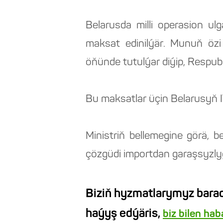
Belarusda milli operasion 
maksat edinilýär. Munuň öz
öňünde tutulýar diýip, Respu
Bu maksatlar üçin Belarusyň IT
Ministriň bellemegine görä, 
çözgüdi importdan garaşsyzly
Biziň hyzmatlarymyz barad
haýyş edýäris,
biz bilen ha