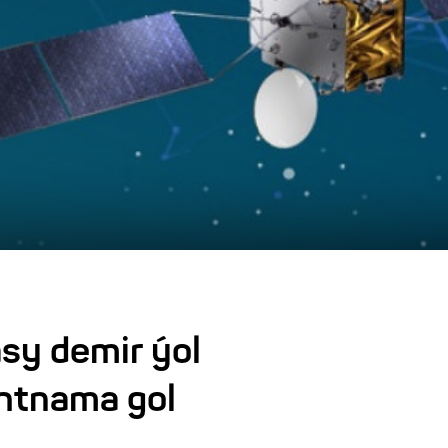
y demir ýol
htnama gol