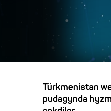
Türkmenistan w
pudagynda hyzm