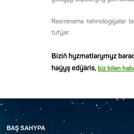
Resminama tehnologiýalar b
tutýar.
Biziň hyzmatlarymyz barad
haýyş edýäris,
biz bilen ha
BAŞ SAHYPA