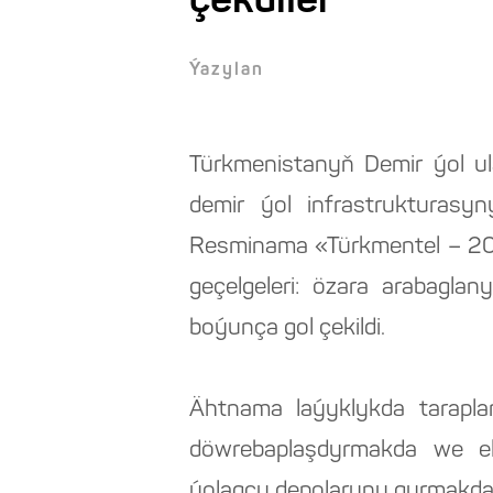
çekdiler
Ýazylan
Türkmenistanyň Demir ýol ul
demir ýol infrastrukturas
Resminama «Türkmentel – 202
geçelgeleri: özara arabagla
boýunça gol çekildi.
Ähtnama laýyklykda taraplar
döwrebaplaşdyrmakda we ele
ýolagçy depolaryny gurmakda