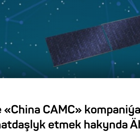
e «China CAMC» kompaniýas
atdaşlyk etmek hakynda Ä