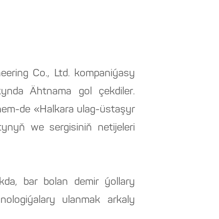
eering Co., Ltd. kompaniýasy
ynda Ähtnama gol çekdiler.
hem-de «Halkara ulag-üstaşyr
nyň we sergisiniň netijeleri
kda, bar bolan demir ýollary
nologiýalary ulanmak arkaly