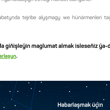
abatynda tejribe alyşmagy we hünärmenleri 
a giňişleýin maglumat almak isleseňiz ýa-d
.
barlaşyn
Habarlaşmak üçin