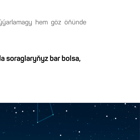
taýýarlamagy hem göz öňünde
a soraglaryňyz bar bolsa,