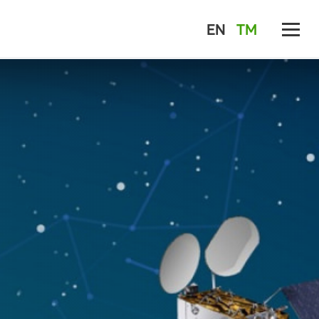
EN
TM