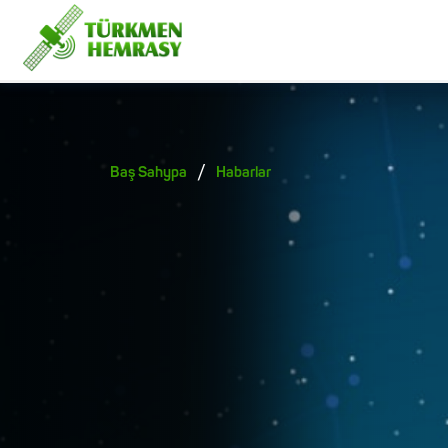
/
Baş Sahypa
Habarlar