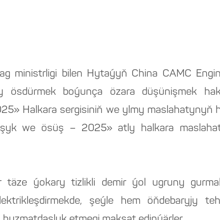
ag ministrligi bilen Hytaýyň China CAMC Engin
yny ösdürmek boýunça özara düşünişmek hak
5» Halkara sergisiniň we ylmy maslahatynyň 
nyşyk we ösüş – 2025» atly halkara maslahaty
 täze ýokary tizlikli demir ýol ugruny gurma
ktrikleşdirmekde, şeýle hem öňdebaryjy teh
 hyzmatdaşlyk etmegi maksat edinýärler.