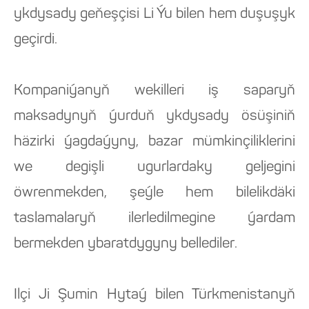
ykdysady geňeşçisi Li Ýu bilen hem duşuşyk
geçirdi.
Kompaniýanyň wekilleri iş saparyň
maksadynyň ýurduň ykdysady ösüşiniň
häzirki ýagdaýyny, bazar mümkinçiliklerini
we degişli ugurlardaky geljegini
öwrenmekden, şeýle hem bilelikdäki
taslamalaryň ilerledilmegine ýardam
bermekden ybaratdygyny bellediler.
Ilçi Ji Şumin Hytaý bilen Türkmenistanyň