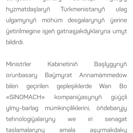
hyzmatdaşlaryň Türkmenistanyň ulag
ulgamynyň möhüm desgalarynyň ýerine
ýetirilmegine işjeň gatnaşjakdyklaryna umyt
bildirdi.
Ministrler Kabinetiniň Başlygynyň
orunbasary Baýmyrat Annamämmedow
bilen geçirilen gepleşiklerde Wan Bo
«SINOMACH» kompaniýasynyň güýçli
ylmy-barlag mümkinçiliklerini, öňdebaryjy
tehnologiýalaryny we iri senagat
taslamalaryny amala aşyrmakdaky