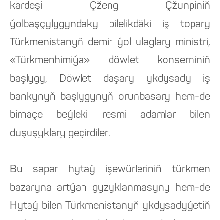
kärdeşi Çženg Çžunpiniň
ýolbaşçylygyndaky bilelikdäki iş topary
Türkmenistanyň demir ýol ulaglary ministri,
«Türkmenhimiýa» döwlet konserniniň
başlygy, Döwlet daşary ykdysady iş
bankynyň başlygynyň orunbasary hem-de
birnäçe beýleki resmi adamlar bilen
duşuşyklary geçirdiler.
Bu sapar hytaý işewürleriniň türkmen
bazaryna artýan gyzyklanmasyny hem-de
Hytaý bilen Türkmenistanyň ykdysadyýetiň