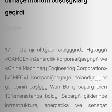
birnäçe möhüm duşuşyklary
geçirdi
Ýazylan
17 — 22-nji oktýabr aralygynda Hytaýyň
«CAMCE» inženerçilik korporasiýasynyň we
«China Machinery Engineering Corporation»
(«CMEC») kompaniýasynyň dolandyryjylar
geňeşiniň başlygy Wan Bo iş sapary bilen
Türkmenistanda boldy. Saparyň çäklerinde
infrastruktura, energetika we senagat