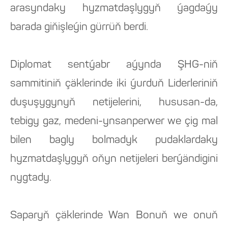
arasyndaky hyzmatdaşlygyň ýagdaýy
barada giňişleýin gürrüň berdi.
Diplomat sentýabr aýynda ŞHG-niň
sammitiniň çäklerinde iki ýurduň Liderleriniň
duşuşygynyň netijelerini, hususan-da,
tebigy gaz, medeni-ynsanperwer we çig mal
bilen bagly bolmadyk pudaklardaky
hyzmatdaşlygyň oňyn netijeleri berýändigini
nygtady.
Saparyň çäklerinde Wan Bonuň we onuň