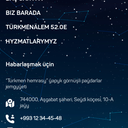
BIZ BARADA
TÜRKMENÄLEM 52.0E
HYZMATLARYMYZ
Habarlaşmak üçin
“Türkmen hemrasy” ýapyk görnüşli paýdarlar
jemgyýeti
744000, Aşgabat şäheri, Seýdi köçesi, 10-A
jaýy
+993 12 34-45-48