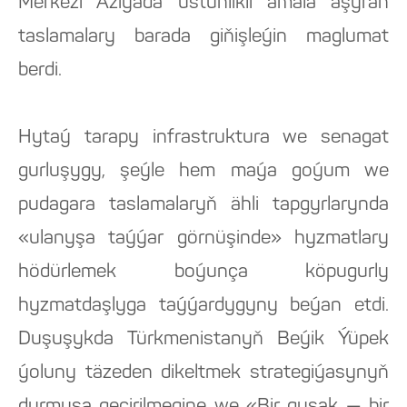
Merkezi Aziýada üstünlikli amala aşyran
taslamalary barada giňişleýin maglumat
berdi.
Hytaý tarapy infrastruktura we senagat
gurluşygy, şeýle hem maýa goýum we
pudagara taslamalaryň ähli tapgyrlarynda
«ulanyşa taýýar görnüşinde» hyzmatlary
hödürlemek boýunça köpugurly
hyzmatdaşlyga taýýardygyny beýan etdi.
Duşuşykda Türkmenistanyň Beýik Ýüpek
ýoluny täzeden dikeltmek strategiýasynyň