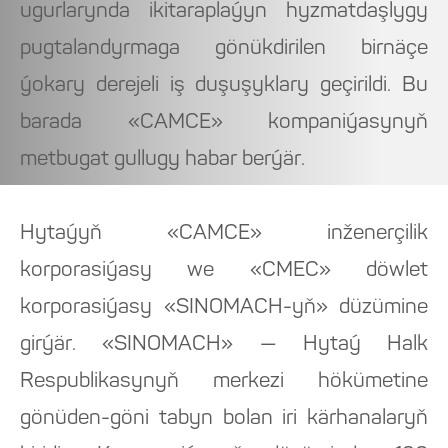
ugurlarynda ikitaraplaýyn hyzmatdaşlygy
pugtalandyrmaga gönükdirilen birnäçe
ýokary derejeli iş duşuşyklary geçirildi. Bu
barada «CAMCE» kompaniýasynyň
metbugat gullugy habar berýär.
Hytaýyň «CAMCE» inženerçilik
korporasiýasy we «CMEC» döwlet
korporasiýasy «SINOMACH-yň» düzümine
girýär. «SINOMACH» — Hytaý Halk
Respublikasynyň merkezi hökümetine
gönüden-göni tabyn bolan iri kärhanalaryň