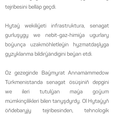
tejribesini belläp geçdi.
Hytaý wekiliýeti infrastruktura, senagat
gurluşygy we nebit-gaz-himiýa ugurlary
boýunça uzakmöhletleýin hyzmatdaşlyga
gyzyklanma bildirýändigini beýan etdi.
Öz gezeginde Baýmyrat Annamämmedow
Türkmenistanda senagat ösüşiniň depgini
we ileri tutulýan maýa goýum
mümkinçilikleri bilen tanyşdyrdy. Ol Hytaýyň
öňdebaryjy tejribesinden, tehnologik