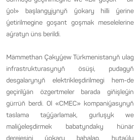
durmuşa geçirilmegine we «Bir guşak — bir
ýol» başlangyjynyň ýokary hilli ýerine
ýetirilmegine goşant goşmak meselelerine
aýratyn üns berildi.
Mämmethan Çakyýew Türkmenistanyň ulag
infrastrukturasynyň ösüşi, pudagyň
desgalarynyň elektrikleşdirilmegi hem-de
geçirilýän özgertmeler barada giňişleýin
gürrüň berdi. Ol «CMEC» kompaniýasynyň
taslama taýýarlamak, gurluşyk we
maliýeleşdirmek babatyndaky hünär
derejesini ýokary bahalap, hytaýly