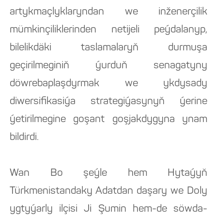
artykmaçlyklaryndan we inženerçilik
mümkinçiliklerinden netijeli peýdalanyp,
bilelikdäki taslamalaryň durmuşa
geçirilmeginiň ýurduň senagatyny
döwrebaplaşdyrmak we ykdysady
diwersifikasiýa strategiýasynyň ýerine
ýetirilmegine goşant goşjakdygyna ynam
bildirdi.
Wan Bo şeýle hem Hytaýyň
Türkmenistandaky Adatdan daşary we Doly
ygtyýarly ilçisi Ji Şumin hem-de söwda-