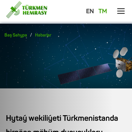
EN
TM
/
Baş Sahypa
Habarlar
Hytaý wekiliýeti Türkmenistanda