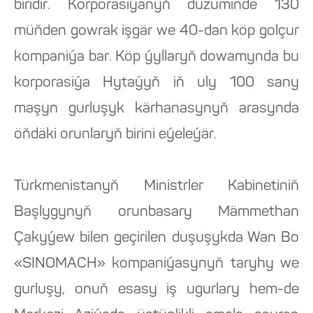
biridir. Korporasiýanyň düzüminde 130
müňden gowrak işgär we 40-dan köp golçur
kompaniýa bar. Köp ýyllaryň dowamynda bu
korporasiýa Hytaýyň iň uly 100 sany
maşyn gurluşyk kärhanasynyň arasynda
öňdäki orunlaryň birini eýeleýär.
Türkmenistanyň Ministrler Kabinetiniň
Başlygynyň orunbasary Mämmethan
Çakyýew bilen geçirilen duşuşykda Wan Bo
«SINOMACH» kompaniýasynyň taryhy we
gurluşy, onuň esasy iş ugurlary hem-de