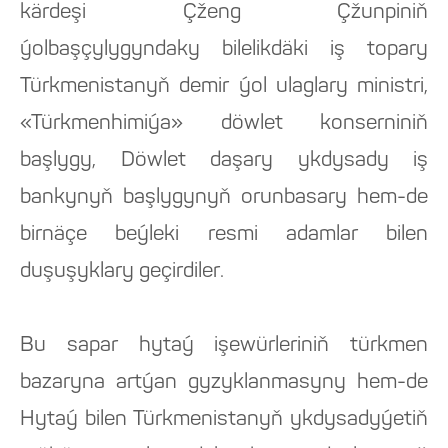
kärdeşi Çženg Çžunpiniň
ýolbaşçylygyndaky bilelikdäki iş topary
Türkmenistanyň demir ýol ulaglary ministri,
«Türkmenhimiýa» döwlet konserniniň
başlygy, Döwlet daşary ykdysady iş
bankynyň başlygynyň orunbasary hem-de
birnäçe beýleki resmi adamlar bilen
duşuşyklary geçirdiler.
Bu sapar hytaý işewürleriniň türkmen
bazaryna artýan gyzyklanmasyny hem-de
Hytaý bilen Türkmenistanyň ykdysadyýetiň