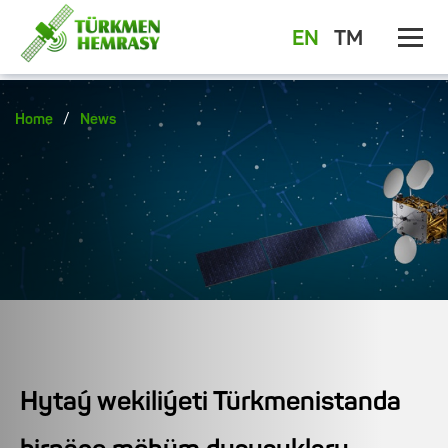
EN
TM
/
Home
News
Hytaý wekiliýeti Türkmenistanda