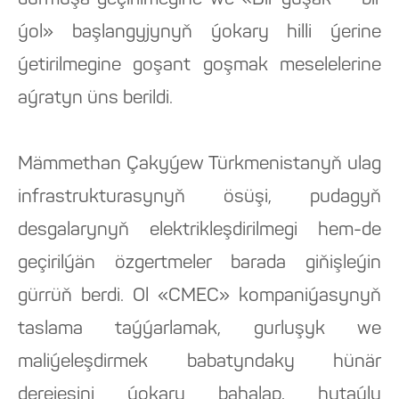
durmuşa geçirilmegine we «Bir guşak — bir
ýol» başlangyjynyň ýokary hilli ýerine
ýetirilmegine goşant goşmak meselelerine
aýratyn üns berildi.
Mämmethan Çakyýew Türkmenistanyň ulag
infrastrukturasynyň ösüşi, pudagyň
desgalarynyň elektrikleşdirilmegi hem-de
geçirilýän özgertmeler barada giňişleýin
gürrüň berdi. Ol «CMEC» kompaniýasynyň
taslama taýýarlamak, gurluşyk we
maliýeleşdirmek babatyndaky hünär
derejesini ýokary bahalap, hytaýly