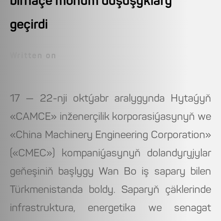
birnäçe möhüm duşuşyklary
geçirdi
Written on
17 — 22-nji oktýabr aralygynda Hytaýyň
«CAMCE» inženerçilik korporasiýasynyň we
«China Machinery Engineering Corporation»
(«CMEC») kompaniýasynyň dolandyryjylar
geňeşiniň başlygy Wan Bo iş sapary bilen
Türkmenistanda boldy. Saparyň çäklerinde
infrastruktura, energetika we senagat