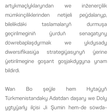
artykmaçlyklaryndan we inženerçilik
mümkinçiliklerinden netijeli peýdalanyp,
bilelikdäki taslamalaryň durmuşa
geçirilmeginiň ýurduň senagatyny
döwrebaplaşdyrmak we ykdysady
diwersifikasiýa strategiýasynyň ýerine
ýetirilmegine goşant goşjakdygyna ynam
bildirdi.
Wan Bo şeýle hem Hytaýyň
Türkmenistandaky Adatdan daşary we Doly
ygtyýarly ilçisi Ji Şumin hem-de söwda-