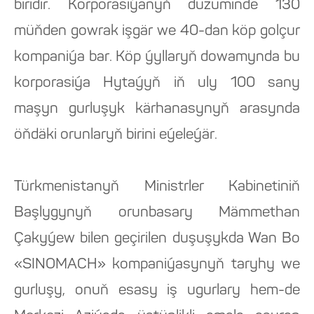
biridir. Korporasiýanyň düzüminde 130
müňden gowrak işgär we 40-dan köp golçur
kompaniýa bar. Köp ýyllaryň dowamynda bu
korporasiýa Hytaýyň iň uly 100 sany
maşyn gurluşyk kärhanasynyň arasynda
öňdäki orunlaryň birini eýeleýär.
Türkmenistanyň Ministrler Kabinetiniň
Başlygynyň orunbasary Mämmethan
Çakyýew bilen geçirilen duşuşykda Wan Bo
«SINOMACH» kompaniýasynyň taryhy we
gurluşy, onuň esasy iş ugurlary hem-de