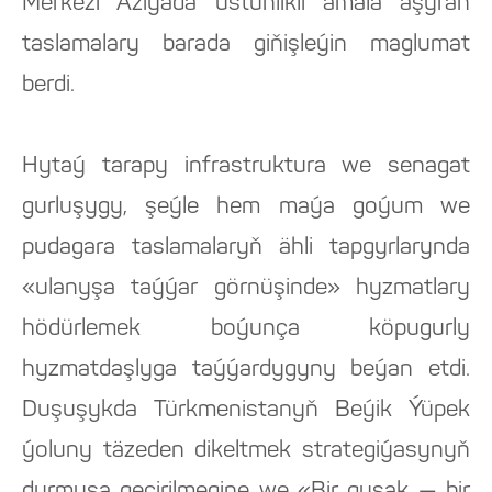
Merkezi Aziýada üstünlikli amala aşyran
taslamalary barada giňişleýin maglumat
berdi.
Hytaý tarapy infrastruktura we senagat
gurluşygy, şeýle hem maýa goýum we
pudagara taslamalaryň ähli tapgyrlarynda
«ulanyşa taýýar görnüşinde» hyzmatlary
hödürlemek boýunça köpugurly
hyzmatdaşlyga taýýardygyny beýan etdi.
Duşuşykda Türkmenistanyň Beýik Ýüpek
ýoluny täzeden dikeltmek strategiýasynyň