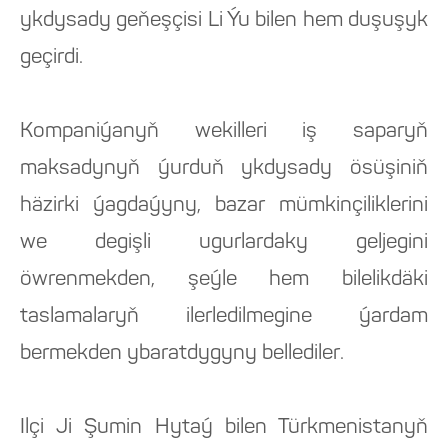
ykdysady geňeşçisi Li Ýu bilen hem duşuşyk
geçirdi.
Kompaniýanyň wekilleri iş saparyň
maksadynyň ýurduň ykdysady ösüşiniň
häzirki ýagdaýyny, bazar mümkinçiliklerini
we degişli ugurlardaky geljegini
öwrenmekden, şeýle hem bilelikdäki
taslamalaryň ilerledilmegine ýardam
bermekden ybaratdygyny bellediler.
Ilçi Ji Şumin Hytaý bilen Türkmenistanyň