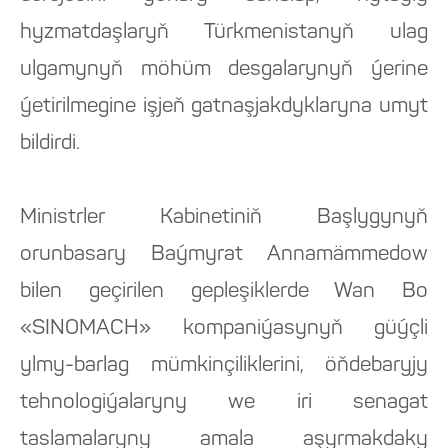
hyzmatdaşlaryň Türkmenistanyň ulag
ulgamynyň möhüm desgalarynyň ýerine
ýetirilmegine işjeň gatnaşjakdyklaryna umyt
bildirdi.
Ministrler Kabinetiniň Başlygynyň
orunbasary Baýmyrat Annamämmedow
bilen geçirilen gepleşiklerde Wan Bo
«SINOMACH» kompaniýasynyň güýçli
ylmy-barlag mümkinçiliklerini, öňdebaryjy
tehnologiýalaryny we iri senagat
taslamalaryny amala aşyrmakdaky