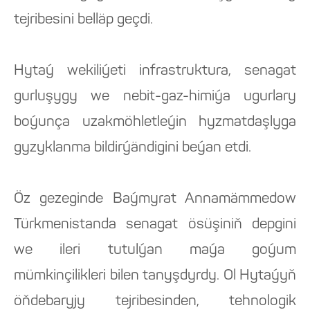
tejribesini belläp geçdi.
Hytaý wekiliýeti infrastruktura, senagat
gurluşygy we nebit-gaz-himiýa ugurlary
boýunça uzakmöhletleýin hyzmatdaşlyga
gyzyklanma bildirýändigini beýan etdi.
Öz gezeginde Baýmyrat Annamämmedow
Türkmenistanda senagat ösüşiniň depgini
we ileri tutulýan maýa goýum
mümkinçilikleri bilen tanyşdyrdy. Ol Hytaýyň
öňdebaryjy tejribesinden, tehnologik