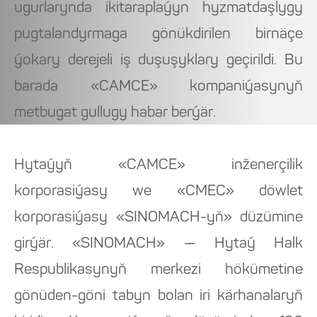
ugurlarynda ikitaraplaýyn hyzmatdaşlygy
pugtalandyrmaga gönükdirilen birnäçe
ýokary derejeli iş duşuşyklary geçirildi. Bu
barada «CAMCE» kompaniýasynyň
metbugat gullugy habar berýär.
Hytaýyň «CAMCE» inženerçilik
korporasiýasy we «CMEC» döwlet
korporasiýasy «SINOMACH-yň» düzümine
girýär. «SINOMACH» — Hytaý Halk
Respublikasynyň merkezi hökümetine
gönüden-göni tabyn bolan iri kärhanalaryň