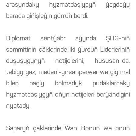
arasyndaky hyzmatdaşlygyň ýagdaýy
barada giňişleýin gürrüň berdi.
Diplomat sentýabr aýynda ŞHG-niň
sammitiniň çäklerinde iki ýurduň Liderleriniň
duşuşygynyň netijelerini, hususan-da,
tebigy gaz, medeni-ynsanperwer we çig mal
bilen bagly bolmadyk pudaklardaky
hyzmatdaşlygyň oňyn netijeleri berýändigini
nygtady.
Saparyň çäklerinde Wan Bonuň we onuň