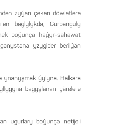
inden zyýan çeken döwletlere
len baglylykda, Gurbanguly
mek boýunça haýyr-sahawat
ganystana yzygider berilýän
 we ynanyşmak ýylyna, Halkara
llygyna bagyşlanan çärelere
an ugurlary boýunça netijeli