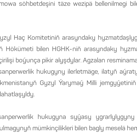
a söhbetdeşini täze wezipä bellenilmegi bilen
yzyl Haç Komitetiniň arasyndaky hyzmatdaşlygyň
nyň Hökümeti bilen HGHK-niň arasyndaky hyzm
ilişi boýunça pikir alyşdylar. Agzalan resmina
nsanperwerlik hukugyny ilerletmäge, ilatyň aýr
enistanyň Gyzyl Ýarymaý Milli jemgyýetiniň i
ahatlaşyldy.
anperwerlik hukugyna syýasy ygrarlylygyny 
magynyň mümkinçilikleri bilen bagly meselä hem 