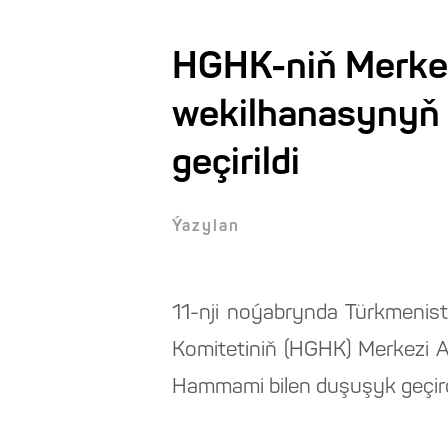
HGHK-niň Merkez
wekilhanasynyň 
geçirildi
Ýazylan
11-nji noýabrynda Türkmenis
Komitetiniň (HGHK) Merkezi 
Hammami bilen duşuşyk geçird