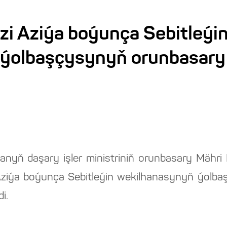
i Aziýa boýunça Sebitleýi
ýolbaşçysynyň orunbasary 
tanyň daşary işler ministriniň orunbasary Mähr
Aziýa boýunça Sebitleýin wekilhanasynyň ýolb
i.