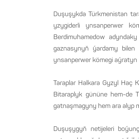
Duşuşykda Türkmenistan tara
yzygiderli ynsanperwer kö
Berdimuhamedow adyndaky 
gaznasynyň ýardamy bilen ş
ynsanperwer kömegi aýratyn be
Taraplar Halkara Gyzyl Haç K
Bitaraplyk gününe hem-de T
gatnaşmagyny hem ara alyp m
Duşuşygyň netijeleri boýunç