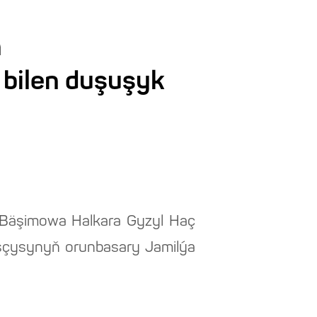
n
bilen duşuşyk
i Bäşimowa Halkara Gyzyl Haç
aşçysynyň orunbasary Jamilýa