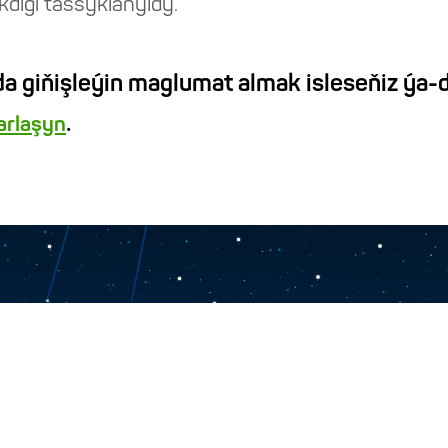
kdigi tassyklanyldy.
a giňişleýin maglumat almak isleseňiz ýa-d
.
barlaşyn
Habarlaşmak üçin
“Türkmen hemrasy” ýapyk gö
744000, Aşgabat şäher