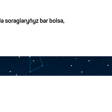
a soraglaryňyz bar bolsa,
rnüşli paýdarlar jemgyýeti
i, Seýdi köçesi, 10-A jaýy