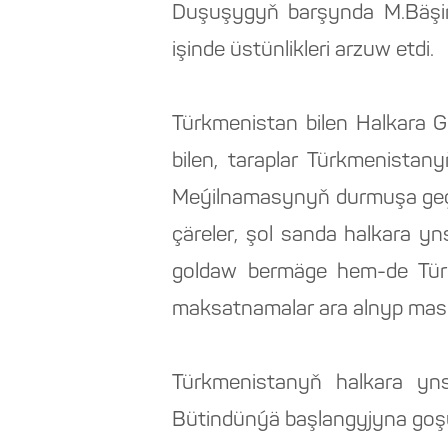
Duşuşygyň barşynda M.Bäşimow
işinde üstünlikleri arzuw etdi.
Türkmenistan bilen Halkara G
bilen, taraplar Türkmenista
Meýilnamasynyň durmuşa geçir
çäreler, şol sanda halkara y
goldaw bermäge hem-de Türkm
maksatnamalar ara alnyp masl
Türkmenistanyň halkara yns
Bütindünýä başlangyjyna goşul