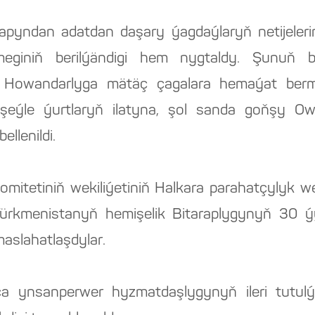
pyndan adatdan daşary ýagdaýlaryň netijeler
meginiň berilýändigi hem nygtaldy. Şunuň bi
Howandarlyga mätäç çagalara hemaýat ber
eýle ýurtlaryň ilatyna, şol sanda goňşy Ow
llenildi.
omitetiniň wekiliýetiniň Halkara parahatçylyk
ürkmenistanyň hemişelik Bitaraplygynyň 30 ýy
aslahatlaşdylar.
a ynsanperwer hyzmatdaşlygynyň ileri tutulý