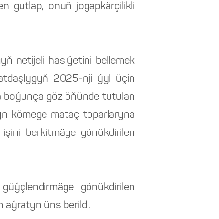
 gutlap, onuň jogapkärçilikli
 netijeli häsiýetini bellemek
atdaşlygyň 2025-nji ýyl üçin
ma boýunça göz öňünde tutulan
atyn kömege mätäç toparlaryna
şini berkitmäge gönükdirilen
güýçlendirmäge gönükdirilen
aýratyn üns berildi.