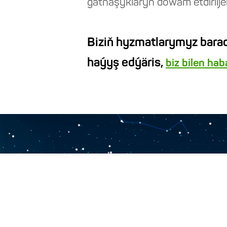
gatnaşyklaryň dowam etdirilje
Biziň hyzmatlarymyz barad
haýyş edýäris,
biz bilen ha
BAŞ SAHYPA
BIZ BARADA