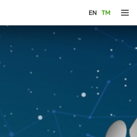
EN
TM