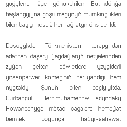
güýçlendirmäge gönükdirilen Bütindünýä
başlangyjyna goşulmagynyň mümkinçilikleri
bilen bagly meselä hem aýratyn üns berildi.
Duşuşykda Türkmenistan tarapyndan
adatdan daşary ýagdaýlaryň netijelerinden
zyýan çeken döwletlere yzygiderli
ynsanperwer kömeginiň berilýändigi hem
nygtaldy. Şunuň bilen baglylykda,
Gurbanguly Berdimuhamedow adyndaky
Howandarlyga mätäç çagalara hemaýat
bermek boýunça haýyr-sahawat