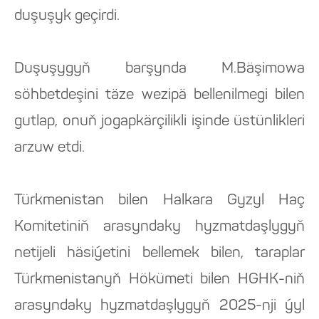
duşuşyk geçirdi.
Duşuşygyň barşynda M.Bäşimowa
söhbetdeşini täze wezipä bellenilmegi bilen
gutlap, onuň jogapkärçilikli işinde üstünlikleri
arzuw etdi.
Türkmenistan bilen Halkara Gyzyl Haç
Komitetiniň arasyndaky hyzmatdaşlygyň
netijeli häsiýetini bellemek bilen, taraplar
Türkmenistanyň Hökümeti bilen HGHK-niň
arasyndaky hyzmatdaşlygyň 2025-nji ýyl