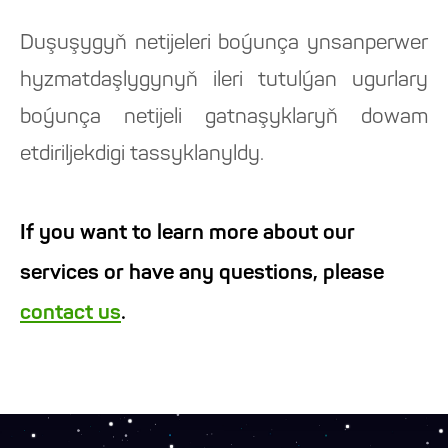
Duşuşygyň netijeleri boýunça ynsanperwer
hyzmatdaşlygynyň ileri tutulýan ugurlary
boýunça netijeli gatnaşyklaryň dowam
etdiriljekdigi tassyklanyldy.
If you want to learn more about our
services or have any questions, please
contact us
.