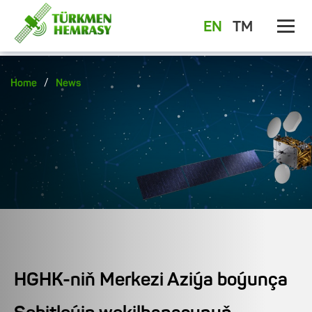
EN
TM
/
Home
News
HGHK-niň Merkezi Aziýa boýunça