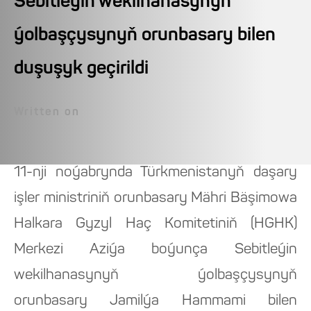
Sebitleýin wekilhanasynyň
ýolbaşçysynyň orunbasary bilen
duşuşyk geçirildi
Written on
11-nji noýabrynda Türkmenistanyň daşary
işler ministriniň orunbasary Mähri Bäşimowa
Halkara Gyzyl Haç Komitetiniň (HGHK)
Merkezi Aziýa boýunça Sebitleýin
wekilhanasynyň ýolbaşçysynyň
orunbasary Jamilýa Hammami bilen