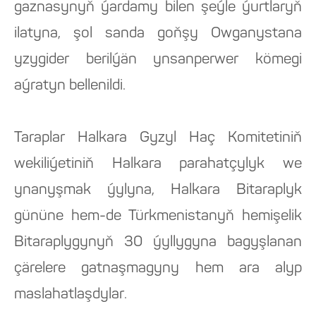
gaznasynyň ýardamy bilen şeýle ýurtlaryň
ilatyna, şol sanda goňşy Owganystana
yzygider berilýän ynsanperwer kömegi
aýratyn bellenildi.
Taraplar Halkara Gyzyl Haç Komitetiniň
wekiliýetiniň Halkara parahatçylyk we
ynanyşmak ýylyna, Halkara Bitaraplyk
gününe hem-de Türkmenistanyň hemişelik
Bitaraplygynyň 30 ýyllygyna bagyşlanan
çärelere gatnaşmagyny hem ara alyp
maslahatlaşdylar.