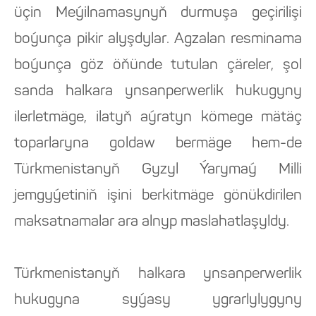
üçin Meýilnamasynyň durmuşa geçirilişi
boýunça pikir alyşdylar. Agzalan resminama
boýunça göz öňünde tutulan çäreler, şol
sanda halkara ynsanperwerlik hukugyny
ilerletmäge, ilatyň aýratyn kömege mätäç
toparlaryna goldaw bermäge hem-de
Türkmenistanyň Gyzyl Ýarymaý Milli
jemgyýetiniň işini berkitmäge gönükdirilen
maksatnamalar ara alnyp maslahatlaşyldy.
Türkmenistanyň halkara ynsanperwerlik
hukugyna syýasy ygrarlylygyny