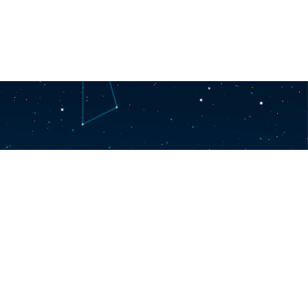
rnüşli paýdarlar jemgyýeti
i, Seýdi köçesi, 10-A jaýy