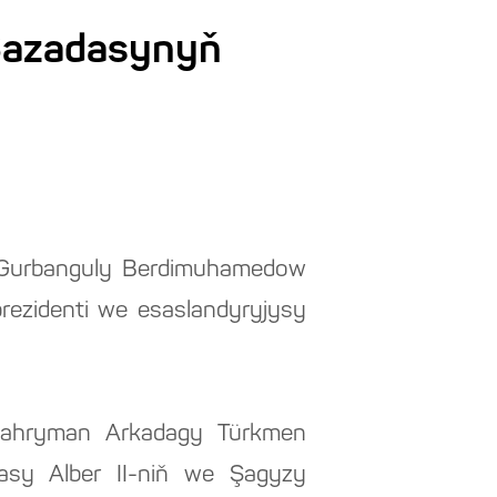
Şazadasynyň
y Gurbanguly Berdimuhamedow
ezidenti we esaslandyryjysy
 Gahryman Arkadagy Türkmen
asy Alber II-niň we Şagyzy