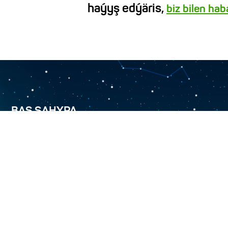
haýyş edýäris,
biz bilen ha
BAŞ SAHYPA
BIZ BARADA
TÜRKMENÄLEM 52.0E
HYZMATLARYMYZ