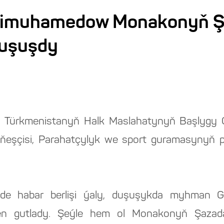
dimuhamedow Monakonyň 
duşuşdy
eri, Türkmenistanyň Halk Maslahatynyň Başlyg
şçisi, Parahatçylyk we sport guramasynyň pr
inde habar berlişi ýaly, duşuşykda myhman
ilen gutlady. Şeýle hem ol Monakonyň Şazad