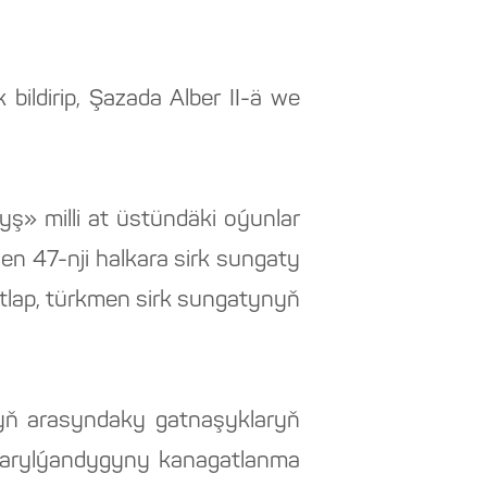
 bildirip, Şazada Alber II-ä we
yş» milli at üstündäki oýunlar
n 47-nji halkara sirk sungaty
tlap, türkmen sirk sungatynyň
yň arasyndaky gatnaşyklaryň
 barylýandygyny kanagatlanma