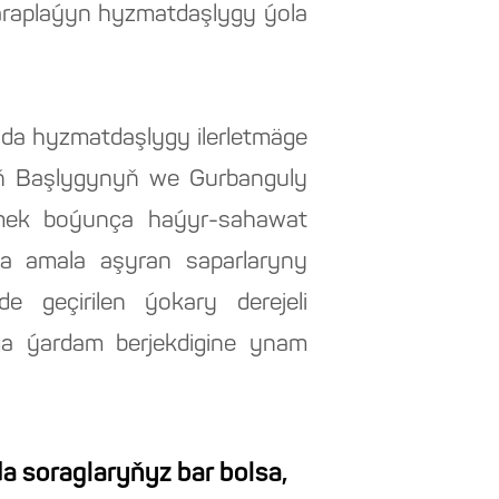
araplaýyn hyzmatdaşlygy ýola
da hyzmatdaşlygy ilerletmäge
yň Başlygynyň we Gurbanguly
mek boýunça haýyr-sahawat
na amala aşyran saparlaryny
e geçirilen ýokary derejeli
ga ýardam berjekdigine ynam
a soraglaryňyz bar bolsa,