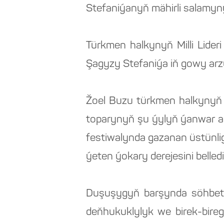
Stefaniýanyň mähirli salamyny,
Türkmen halkynyň Milli Lideri 
Şagyzy Stefaniýa iň gowy arz
Žoel Buzu türkmen halkynyň Mi
toparynyň şu ýylyň ýanwar aý
festiwalynda gazanan üstünli
ýeten ýokary derejesini belledi
Duşuşygyň barşynda söhbetd
deňhukuklylyk we birek-bire