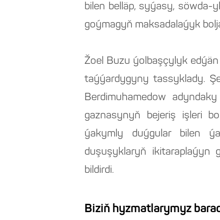
bilen belläp, syýasy, söwda
goýmagyň maksadalaýyk bolj
Žoel Buzu ýolbaşçylyk edýän
taýýardygyny tassyklady. Ş
Berdimuhamedow adyndaky 
gaznasynyň bejeriş işleri 
ýakymly duýgular bilen ýat
duşuşyklaryň ikitaraplaýyn
bildirdi.
Biziň hyzmatlarymyz barad