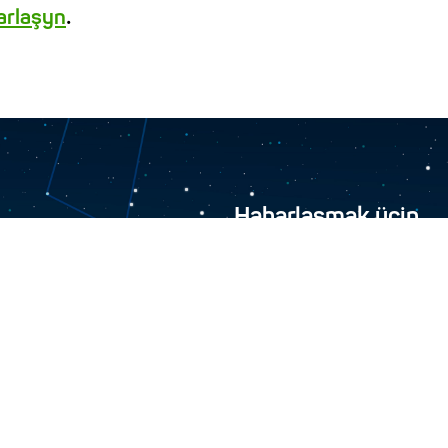
.
barlaşyn
Habarlaşmak üçin
“Türkmen hemrasy” ýapyk gö
744000, Aşgabat şäher
+993 12 34-45-48
+993 12 34-46-43