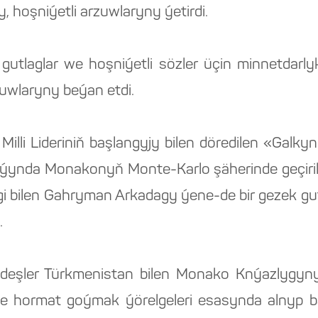
 hoşniýetli arzuwlaryny ýetirdi.
gutlaglar we hoşniýetli sözler üçin minnetdarlyk
uwlaryny beýan etdi.
lli Lideriniň başlangyjy bilen döredilen «Galkyn
ynda Monakonyň Monte-Karlo şäherinde geçirile
gi bilen Gahryman Arkadagy ýene-de bir gezek gu
.
eşler Türkmenistan bilen Monako Knýazlygyn
ge hormat goýmak ýörelgeleri esasynda alnyp