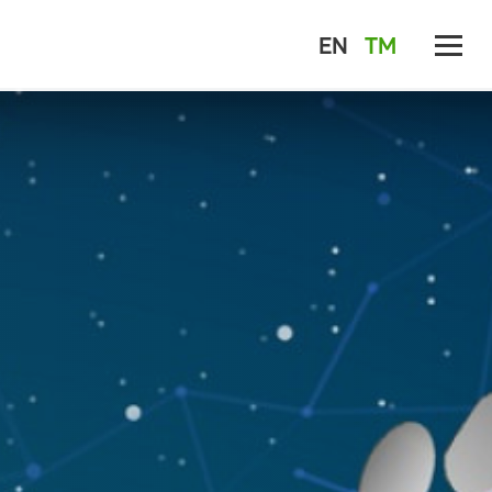
EN
TM