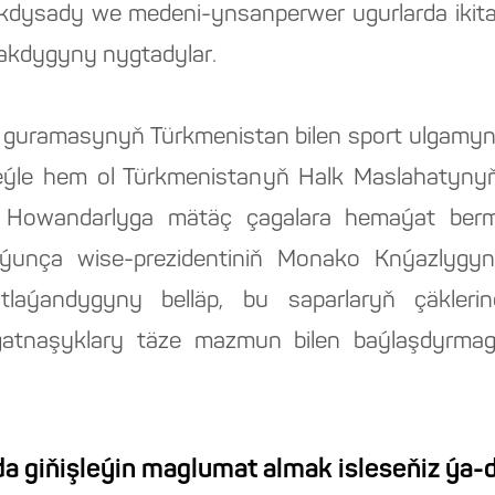
-ykdysady we medeni-ynsanperwer ugurlarda ikit
akdygyny nygtadylar.
 guramasynyň Türkmenistan bilen sport ulgamyn
eýle hem ol Türkmenistanyň Halk Maslahatyn
Howandarlyga mätäç çagalara hemaýat ber
boýunça wise-prezidentiniň Monako Knýazlygy
laýandygyny belläp, bu saparlaryň çäklerind
 gatnaşyklary täze mazmun bilen baýlaşdyrma
a giňişleýin maglumat almak isleseňiz ýa-d