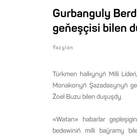
Gurbanguly Ber
geňeşçisi bilen 
Ýazylan
Türkmen halkynyň Milli Lid
Monakonyň Şazadasynyň geňe
Žoel Buzu bilen duşuşdy.
«Watan» habarlar gepleşig
bedewiniň milli baýramy b