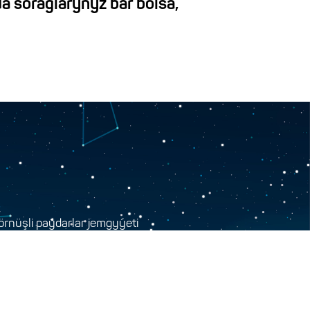
a soraglaryňyz bar bolsa,
rnüşli paýdarlar jemgyýeti
i, Seýdi köçesi, 10-A jaýy