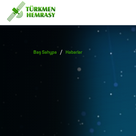
/
Baş Sahypa
Habarlar