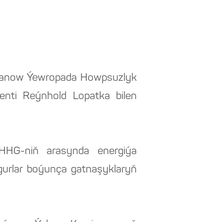
urbanow Ýewropada Howpsuzlyk
nti Reýnhold Lopatka bilen
ÝHHG-niň arasynda energiýa
urlar boýunça gatnaşyklaryň