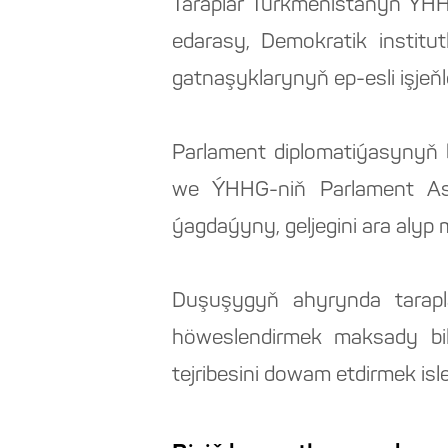
Taraplar Türkmenistanyň ÝHH
edarasy, Demokratik institut
gatnaşyklarynyň ep-esli işjeňl
Parlament diplomatiýasynyň b
we ÝHHG-niň Parlament As
ýagdaýyny, geljegini ara alyp 
Duşuşygyň ahyrynda taraplar
höweslendirmek maksady bile
tejribesini dowam etdirmek isle