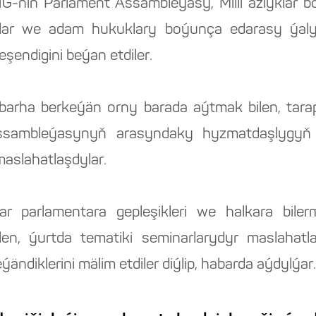
G-niň Parlament Assambleýasy, Milli azlyklar
lar we adam hukuklary boýunça edarasy ýaly dü
eşendigini beýan etdiler.
arha berkeýän orny barada aýtmak bilen, tarap
sambleýasynyň arasyndaky hyzmatdaşlygyň 
maslahatlaşdylar.
 parlamentara gepleşikleri we halkara bilerme
n, ýurtda tematiki seminarlarydyr maslahatla
ýändiklerini mälim etdiler diýlip, habarda aýdylýar.