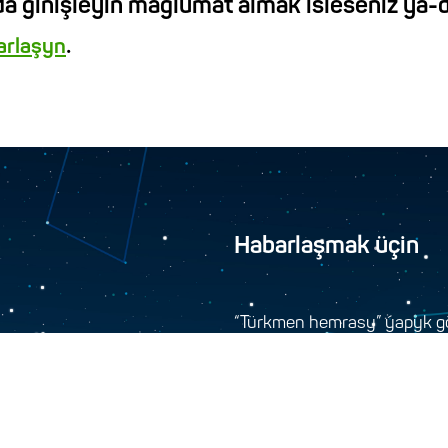
a giňişleýin maglumat almak isleseňiz ýa-d
.
barlaşyn
Habarlaşmak üçin
“Türkmen hemrasy” ýapyk gö
744000, Aşgabat şäher
+993 12 34-45-48