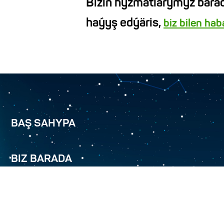
Biziň hyzmatlarymyz barad
haýyş edýäris,
biz bilen ha
BAŞ SAHYPA
BIZ BARADA
TÜRKMENÄLEM 52.0E