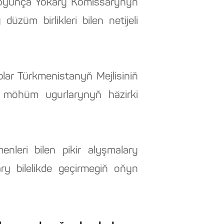
 boýunça Ýokary Komissarynyň
züm birlikleri bilen netijeli
lar Türkmenistanyň Mejlisiniň
möhüm ugurlarynyň häzirki
nleri bilen pikir alyşmalary
ry bilelikde geçirmegiň oňyn