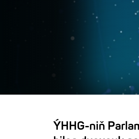
ÝHHG-niň Parlam