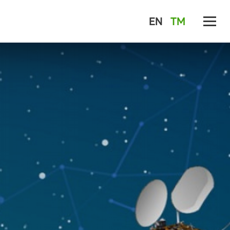
EN
TM