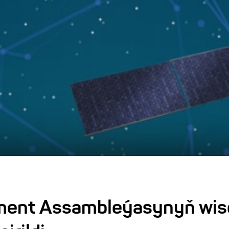
ent Assambleýasynyň wise