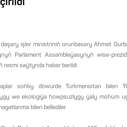
irildi
ň daşary işler ministriniň orunbasary Ahmet G
yň Parlament Assambleýasynyň wise-prezide
ň resmi saýtynda habar berildi.
 taraplar soňky döwürde Türkmenistan bilen 
şygy we ekologiýa howpsuzlygy ýaly möhüm ug
agatlanma bilen bellediler.