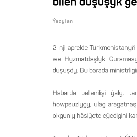
bilen duşuşyk geç
Ýazylan
2-nji aprelde Türkmenistany
we Hyzmatdaşlyk Guramasyn
duşuşdy. Bu barada ministrligi
Habarda bellenilişi ýaly,
howpsuzlygy, ulag aragatna
okgunly häsiýete eýedigini kan