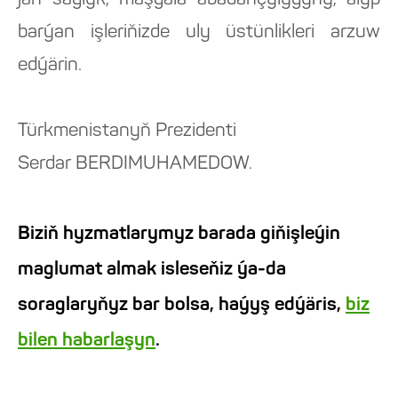
jan saglyk, maşgala abadançylygyny, alyp
barýan işleriňizde uly üstünlikleri arzuw
edýärin.
Türkmenistanyň Prezidenti
Serdar BERDIMUHAMEDOW.
Biziň hyzmatlarymyz barada giňişleýin
maglumat almak isleseňiz ýa-da
soraglaryňyz bar bolsa, haýyş edýäris,
biz
bilen habarlaşyn
.