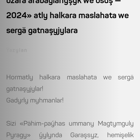
özara arabaglanyşyk we ösüş —
2024» atly halkara maslahata we
sergä gatnaşyjylara
Ýazylan
Hormatly halkara maslahata we sergä
gatnaşyjylar!
Gadyrly myhmanlar!
Sizi «Pähim-paýhas ummany Magtymguly
Pyragy» ýylynda Garaşsyz, hemişelik