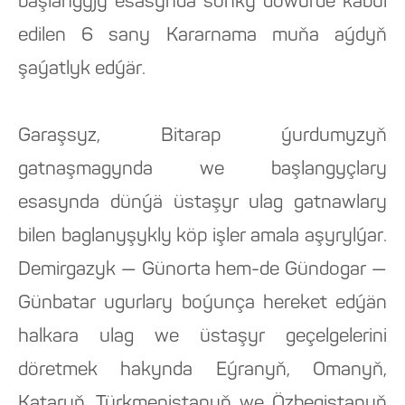
başlangyjy esasynda soňky döwürde kabul
edilen 6 sany Kararnama muňa aýdyň
şaýatlyk edýär.
Garaşsyz, Bitarap ýurdumyzyň
gatnaşmagynda we başlangyçlary
esasynda dünýä üstaşyr ulag gatnawlary
bilen baglanyşykly köp işler amala aşyrylýar.
Demirgazyk — Günorta hem-de Gündogar —
Günbatar ugurlary boýunça hereket edýän
halkara ulag we üstaşyr geçelgelerini
döretmek hakynda Eýranyň, Omanyň,
Kataryň, Türkmenistanyň we Özbegistanyň