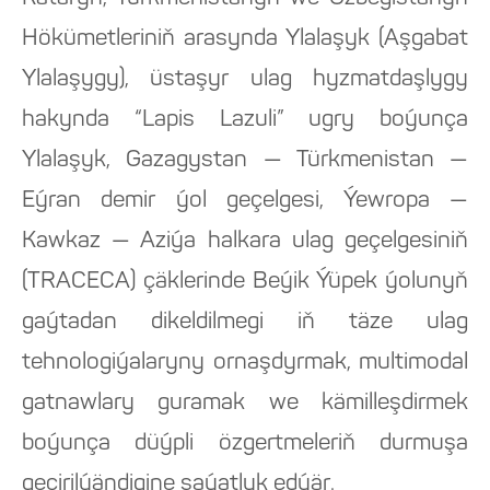
Hökümetleriniň arasynda Ylalaşyk (Aşgabat
Ylalaşygy), üstaşyr ulag hyzmatdaşlygy
hakynda “Lapis Lazuli” ugry boýunça
Ylalaşyk, Gazagystan — Türkmenistan —
Eýran demir ýol geçelgesi, Ýewropa —
Kawkaz — Aziýa halkara ulag geçelgesiniň
(TRACECA) çäklerinde Beýik Ýüpek ýolunyň
gaýtadan dikeldilmegi iň täze ulag
tehnologiýalaryny ornaşdyrmak, multimodal
gatnawlary guramak we kämilleşdirmek
boýunça düýpli özgertmeleriň durmuşa
geçirilýändigine şaýatlyk edýär.