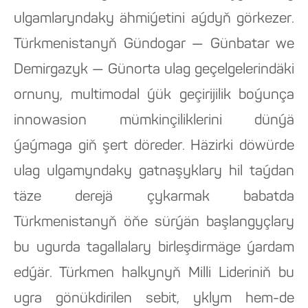
ulgamlaryndaky ähmiýetini aýdyň görkezer.
Türkmenistanyň Gündogar — Günbatar we
Demirgazyk — Günorta ulag geçelgelerindäki
ornuny, multimodal ýük geçirijilik boýunça
innowasion mümkinçiliklerini dünýä
ýaýmaga giň şert döreder. Häzirki döwürde
ulag ulgamyndaky gatnaşyklary hil taýdan
täze derejä çykarmak babatda
Türkmenistanyň öňe sürýän başlangyçlary
bu ugurda tagallalary birleşdirmäge ýardam
edýär. Türkmen halkynyň Milli Lideriniň bu
ugra gönükdirilen sebit, yklym hem-de