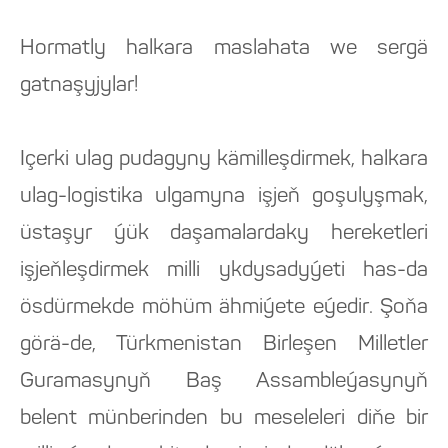
Hormatly halkara maslahata we sergä
gatnaşyjylar!
Içerki ulag pudagyny kämilleşdirmek, halkara
ulag-logistika ulgamyna işjeň goşulyşmak,
üstaşyr ýük daşamalardaky hereketleri
işjeňleşdirmek milli ykdysadyýeti has-da
ösdürmekde möhüm ähmiýete eýedir. Şoňa
görä-de, Türkmenistan Birleşen Milletler
Guramasynyň Baş Assambleýasynyň
belent münberinden bu meseleleri diňe bir