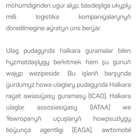
möhümdiginden ugur alyp, bäsdeşlige ukyply
milli logistika kompaniýalarynyň
döredilmegine aýratyn üns berýär.
Ulag pudagynda halkara guramalar bilen
hyzmatdaşlygy berkitmek hem şu günüň
wajyp wezipesidir. Bu işleriň barşynda
ýurdumyz howa ulaglary pudagynda Halkara
raýat awiasiýasy guramasy (ICAO), Halkara
ulaglar assosiasiýasy (IATAA) we
Ýewropanyň uçuşlaryň howpsuzlygy
boýunça agentligi (EASA), awtomobil