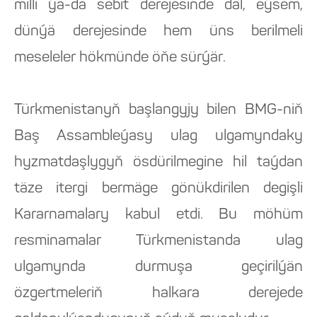
milli ýa-da sebit derejesinde däl, eýsem,
dünýä derejesinde hem üns berilmeli
meseleler hökmünde öňe sürýär.
Türkmenistanyň başlangyjy bilen BMG-niň
Baş Assambleýasy ulag ulgamyndaky
hyzmatdaşlygyň ösdürilmegine hil taýdan
täze itergi bermäge gönükdirilen degişli
Kararnamalary kabul etdi. Bu möhüm
resminamalar Türkmenistanda ulag
ulgamynda durmuşa geçirilýän
özgertmeleriň halkara derejede