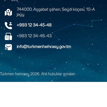
744000, Aşgabat şäheri, Seýdi köçesi, 10-A
jaýy
+993 12 34-45-48
+993 12 34-46-43
info@turkmenhemrasy.gov.tm
Türkmen hemrasy 2026. Ähli hukuklar goralan