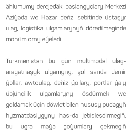
ählumumy derejedäki başlangyçlary Merkezi
Aziýada we Hazar deňzi sebitinde üstaşyr
ulag, logistika ulgamlarynyň döredilmeginde
möhüm orny eýeledi.
Türkmenistan bu gün multimodal ulag-
aragatnaşyk ulgamyny, şol sanda demir
ýollar, awtoulag, deňiz ýollary, portlar ýaly
üpjünçilik ulgamlaryny ösdürmek we
goldamak üçin döwlet bilen hususy pudagyň
hyzmatdaşlygyny has-da jebisleşdirmegiň,
bu ugra maýa goýumlary çekmegiň