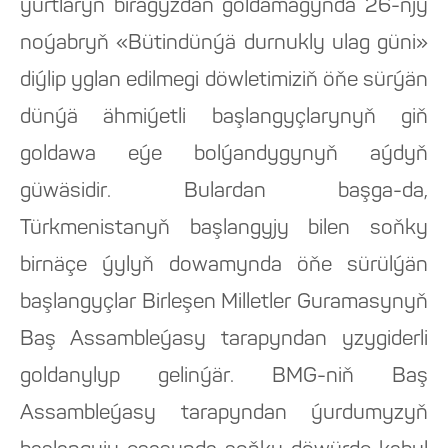
ýurtlaryň biragyzdan goldamagynda 26-njy
noýabryň «Bütindünýä durnukly ulag güni»
diýlip yglan edilmegi döwletimiziň öňe sürýän
dünýä ähmiýetli başlangyçlarynyň giň
goldawa eýe bolýandygynyň aýdyň
güwäsidir. Bulardan başga-da,
Türkmenistanyň başlangyjy bilen soňky
birnäçe ýylyň dowamynda öňe sürülýän
başlangyçlar Birleşen Milletler Guramasynyň
Baş Assambleýasy tarapyndan yzygiderli
goldanylyp gelinýär. BMG-niň Baş
Assambleýasy tarapyndan ýurdumyzyň