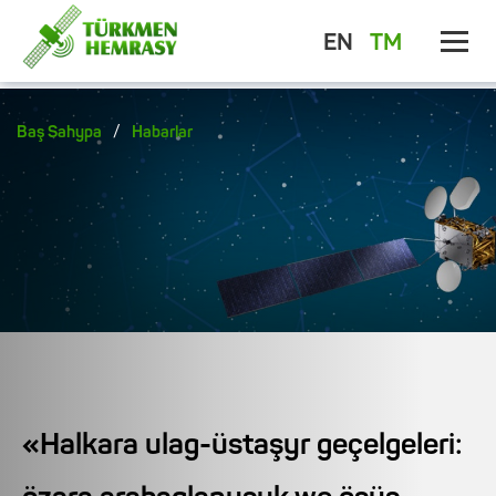
EN
TM
/
Baş Sahypa
Habarlar
«Halkara ulag-üstaşyr geçelgeleri: