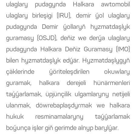
ulaglary pudagynda Halkara awtomobil
ulaglary birleşigi (IRU), demir ýol ulaglary
pudagynda Demir ýollaryň hyzmatdaşlyk
guramasy (OSJD), deňiz we derýa ulaglary
pudagynda Halkara Deňiz Guramasy (IMO)
bilen hyzmatdaşlyk edýär. Hyzmatdaşlygyň
çäklerinde ýöriteleşdirilen okuwlary
guramak, halkara derejeli hünärmenleri
taýýarlamak, üpjünçilik ulgamlaryny netijeli
ulanmak, döwrebaplaşdyrmak we halkara
hukuk resminamalaryny taýýarlamak
boýunça işler giň gerimde alnyp barylýar.