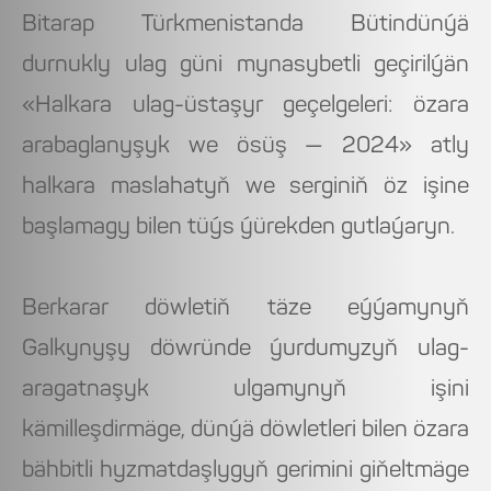
Bitarap Türkmenistanda Bütindünýä
durnukly ulag güni mynasybetli geçirilýän
«Halkara ulag-üstaşyr geçelgeleri: özara
arabaglanyşyk we ösüş — 2024» atly
halkara maslahatyň we serginiň öz işine
başlamagy bilen tüýs ýürekden gutlaýaryn.
Berkarar döwletiň täze eýýamynyň
Galkynyşy döwründe ýurdumyzyň ulag-
aragatnaşyk ulgamynyň işini
kämilleşdirmäge, dünýä döwletleri bilen özara
bähbitli hyzmatdaşlygyň gerimini giňeltmäge