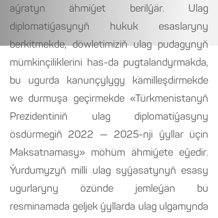
aýratyn ähmiýet berilýär. Ulag
diplomatiýasynyň hukuk esaslaryny
berkitmekde, döwletimiziň ulag pudagynyň
mümkinçiliklerini has-da pugtalandyrmakda,
bu ugurda kanunçylygy kämilleşdirmekde
we durmuşa geçirmekde «Türkmenistanyň
Prezidentiniň ulag diplomatiýasyny
ösdürmegiň 2022 — 2025-nji ýyllar üçin
Maksatnamasy» möhüm ähmiýete eýedir.
Ýurdumyzyň milli ulag syýasatynyň esasy
ugurlaryny özünde jemleýän bu
resminamada geljek ýyllarda ulag ulgamynda