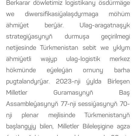
Berkarar döwletimiz logistikany ösdürmäge
we diwersifikasiýalaşdyrmaga möhüm
ähmiýet berýär. Ulag-aragatnaşyk
strategiýasynyň durmuşa geçirilmegi
netijesinde Türkmenistan sebit we yklym
ähmiýetli wajyp ulag-logistik merkez
hökmünde eýeleýän ornuny barha
pugtalandyrýar. 2023-nji ýylda Birleşen
Milletler Guramasynyň Baş
Assambleýasynyň 77-nji sessiýasynyň 70-
nji plenar mejlisinde Türkmenistanyň
başlangyjy bilen, Milletler Bileleşigine agza