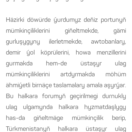
Häzirki döwürde ýurdumyz deňiz portunyň
mümkinçiliklerini giňeltmekde, gämi
gurluşygyny ilerletmekde, awtobanlary,
demir ýol köprülerini, howa menzillerini
gurmakda hem-de üstaşyr ulag
mümkinçiliklerini artdyrmakda möhüm
ähmiýetli birnäçe taslamalary amala aşyrýar.
Bu halkara forumyň geçirilmegi durnukly
ulag ulgamynda halkara hyzmatdaşlygy
has-da giňeltmäge mümkinçilik berip,
Türkmenistanyň halkara üstaşyr ulag