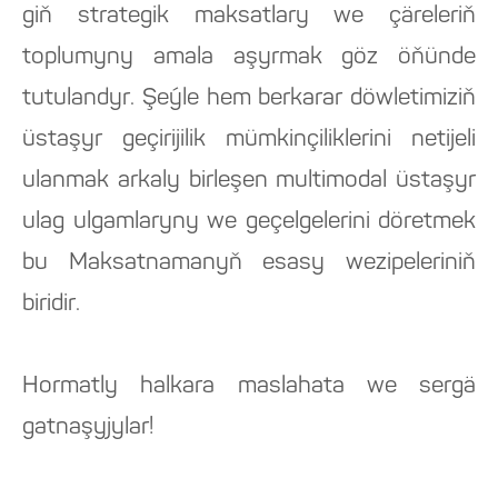
giň strategik maksatlary we çäreleriň
toplumyny amala aşyrmak göz öňünde
tutulandyr. Şeýle hem berkarar döwletimiziň
üstaşyr geçirijilik mümkinçiliklerini netijeli
ulanmak arkaly birleşen multimodal üstaşyr
ulag ulgamlaryny we geçelgelerini döretmek
bu Maksatnamanyň esasy wezipeleriniň
biridir.
Hormatly halkara maslahata we sergä
gatnaşyjylar!