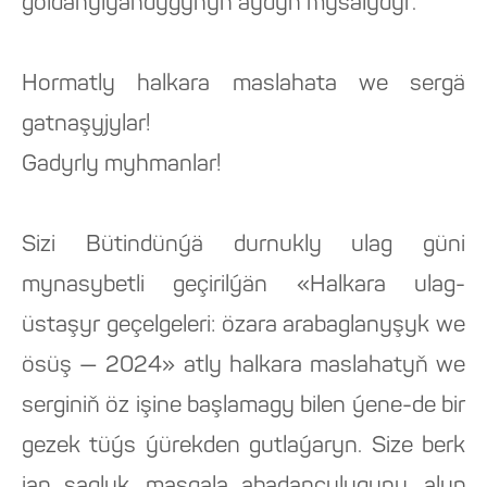
goldanylýandygynyň aýdyň mysalydyr.
Hormatly halkara maslahata we sergä
gatnaşyjylar!
Gadyrly myhmanlar!
Sizi Bütindünýä durnukly ulag güni
mynasybetli geçirilýän «Halkara ulag-
üstaşyr geçelgeleri: özara arabaglanyşyk we
ösüş — 2024» atly halkara maslahatyň we
serginiň öz işine başlamagy bilen ýene-de bir
gezek tüýs ýürekden gutlaýaryn. Size berk