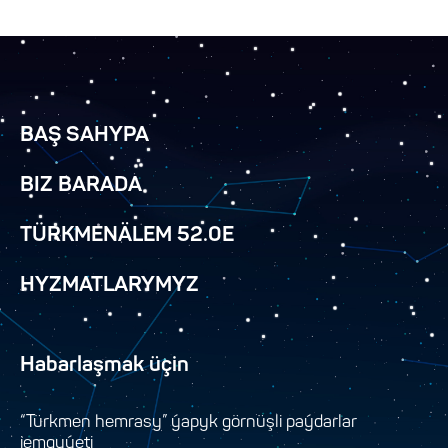
BAŞ SAHYPA
BIZ BARADA
TÜRKMENÄLEM 52.0E
HYZMATLARYMYZ
Habarlaşmak üçin
“Türkmen hemrasy” ýapyk görnüşli paýdarlar
jemgyýeti