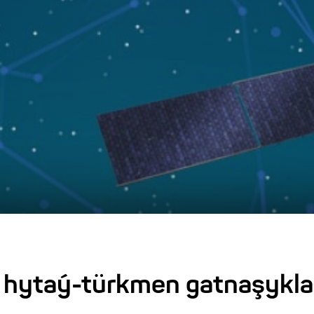
n hytaý-türkmen gatnaşykl