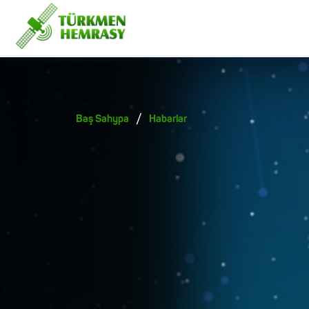
/
Baş Sahypa
Habarlar