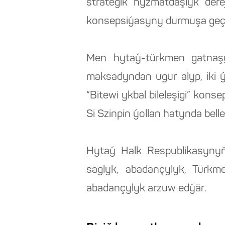
strategik hyzmatdaşlyk derej
konsepsiýasyny durmuşa geçi
Men hytaý-türkmen gatnaş
maksadyndan ugur alyp, iki
“Bitewi ykbal bileleşigi” kon
Si Szinpin ýollan hatynda belle
Hytaý Halk Respublikasyny
saglyk, abadançylyk, Türk
abadançylyk arzuw edýär.