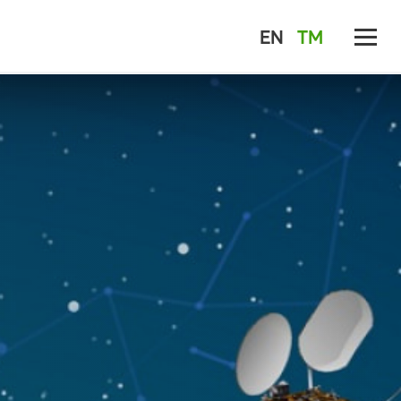
EN
TM