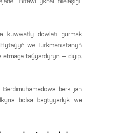
ede “Bitewi ykbal bileleşigi”
e kuwwatly döwleti gurmak
e Hytaýyň we Türkmenistanyň
la etmäge taýýardyryn — diýip,
r Berdimuhamedowa berk jan
lkyna bolsa bagtyýarlyk we