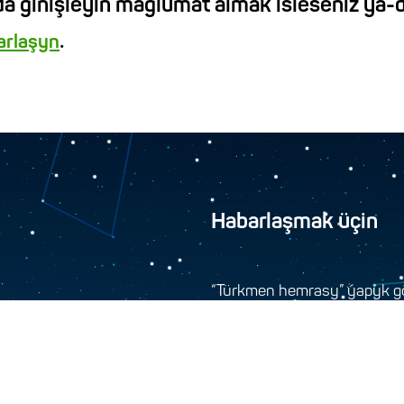
a giňişleýin maglumat almak isleseňiz ýa-d
.
barlaşyn
Habarlaşmak üçin
“Türkmen hemrasy” ýapyk gö
744000, Aşgabat şäher
+993 12 34-45-48