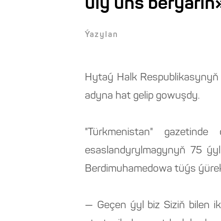
uly üns berýärin
Ýazylan
Hytaý Halk Respublikasynyň 
adyna hat gelip gowuşdy.
"Türkmenistan" gazetind
esaslandyrylmagynyň 75 ýyll
Berdimuhamedowa tüýs ýürek
— Geçen ýyl biz Siziň bilen 