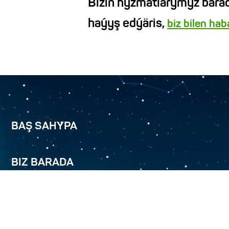
Biziň hyzmatlarymyz barad
haýyş edýäris,
biz bilen ha
BAŞ SAHYPA
BIZ BARADA
TÜRKMENÄLEM 52.0E