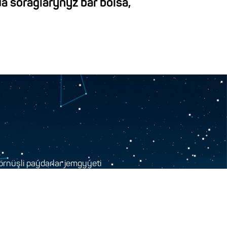
a soraglaryňyz bar bolsa,
rnüşli paýdarlar jemgyýeti
i, Seýdi köçesi, 10-A jaýy