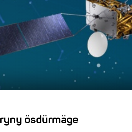
aryny ösdürmäge