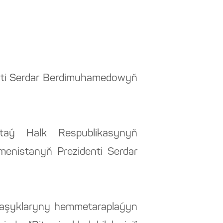
enti Serdar Berdimuhamedowyň
taý Halk Respublikasynyň
menistanyň Prezidenti Serdar
atnaşyklaryny hemmetaraplaýyn