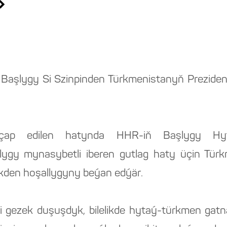
»
Başlygy Si Szinpinden Türkmenistanyň Prezid
e çap edilen hatynda HHR-iň Başlygy Hy
ygy mynasybetli iberen gutlag haty üçin Türk
den hoşallygyny beýan edýär.
iki gezek duşuşdyk, bilelikde hytaý-türkmen g