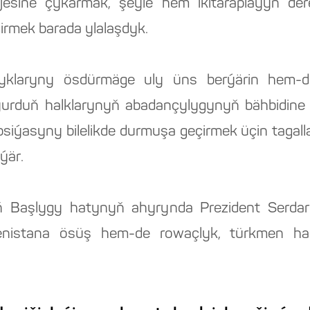
esine çykarmak, şeýle hem ikitaraplaýyn derej
rmek barada ylalaşdyk.
yklaryny ösdürmäge uly üns berýärin hem-d
 ýurduň halklarynyň abadançylygynyň bähbidin
sepsiýasyny bilelikde durmuşa geçirmek üçin tagal
ýär.
ň Başlygy hatynyň ahyrynda Prezident Serda
menistana ösüş hem-de rowaçlyk, türkmen ha