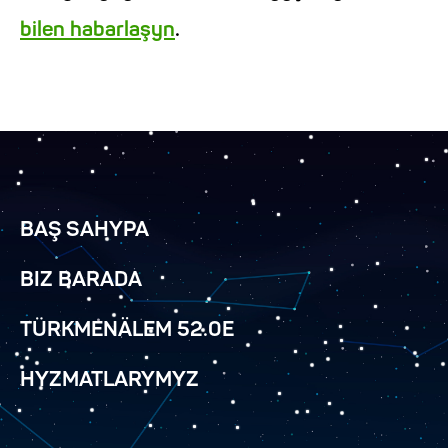
bilen habarlaşyn
.
BAŞ SAHYPA
BIZ BARADA
TÜRKMENÄLEM 52.0E
HYZMATLARYMYZ