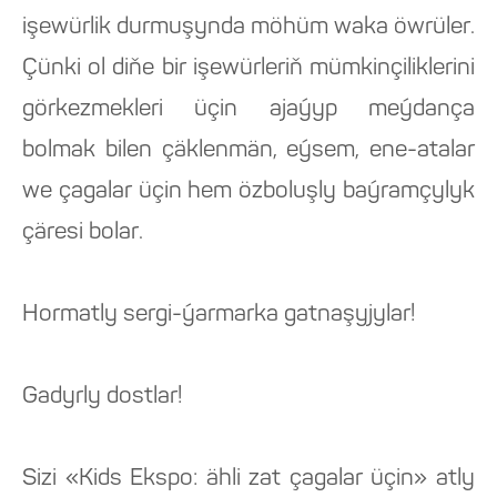
işewürlik durmuşynda möhüm waka öwrüler.
Çünki ol diňe bir işewürleriň mümkinçiliklerini
görkezmekleri üçin ajaýyp meýdança
bolmak bilen çäklenmän, eýsem, ene-atalar
we çagalar üçin hem özboluşly baýramçylyk
çäresi bolar.
Hormatly sergi-ýarmarka gatnaşyjylar!
Gadyrly dostlar!
Sizi «Kids Ekspo: ähli zat çagalar üçin» atly