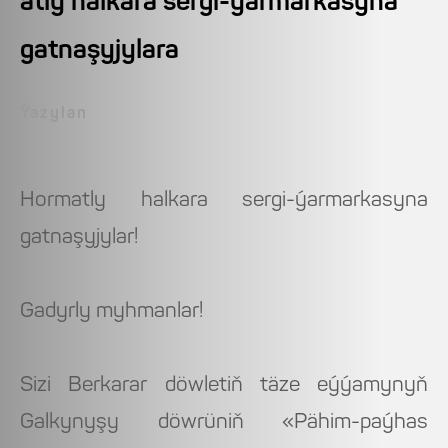
atly halkara sergi-ýarmarkasyna
gatnaşyjylara
Ýazylan
Hormatly halkara sergi-ýarmarkasyna
gatnaşyjylar!
Gadyrly myhmanlar!
Sizi Berkarar döwletiň täze eýýamynyň
Galkynyşy döwrüniň «Pähim-paýhas