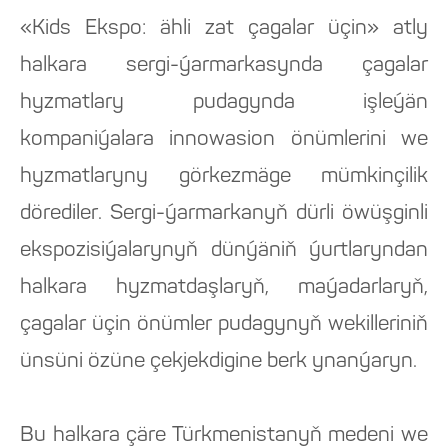
«Kids Ekspo: ähli zat çagalar üçin» atly
halkara sergi-ýarmarkasynda çagalar
hyzmatlary pudagynda işleýän
kompaniýalara innowasion önümlerini we
hyzmatlaryny görkezmäge mümkinçilik
dörediler. Sergi-ýarmarkanyň dürli öwüşginli
ekspozisiýalarynyň dünýäniň ýurtlaryndan
halkara hyzmatdaşlaryň, maýadarlaryň,
çagalar üçin önümler pudagynyň wekilleriniň
ünsüni özüne çekjekdigine berk ynanýaryn.
Bu halkara çäre Türkmenistanyň medeni we