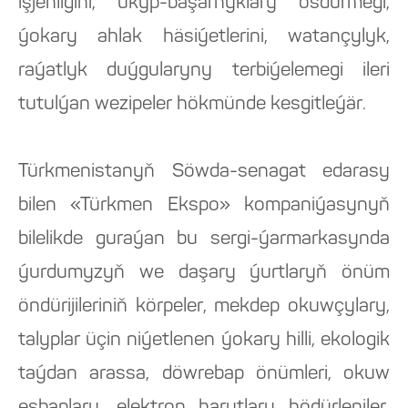
işjeňligini, ukyp-başarnyklary ösdürmegi,
ýokary ahlak häsiýetlerini, watançylyk,
raýatlyk duýgularyny terbiýelemegi ileri
tutulýan wezipeler hökmünde kesgitleýär.
Türkmenistanyň Söwda-senagat edarasy
bilen «Türkmen Ekspo» kompaniýasynyň
bilelikde guraýan bu sergi-ýarmarkasynda
ýurdumyzyň we daşary ýurtlaryň önüm
öndürijileriniň körpeler, mekdep okuwçylary,
talyplar üçin niýetlenen ýokary hilli, ekologik
taýdan arassa, döwrebap önümleri, okuw