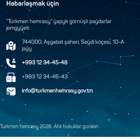
Habarlaşmak üçin
“Türkmen hemrasy” ýapyk görnüşli paýdarlar
jemgyýeti
744000, Aşgabat şäheri, Seýdi köçesi, 10-A
jaýy
+993 12 34-45-48
+993 12 34-46-43
info@turkmenhemrasy.gov.tm
Türkmen hemrasy 2026. Ähli hukuklar goralan