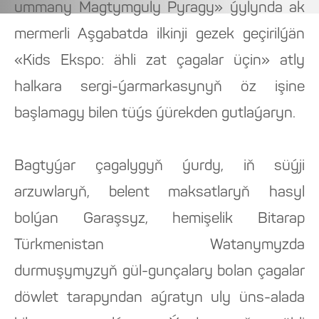
ummany Magtymguly Pyragy» ýylynda ak
mermerli Aşgabatda ilkinji gezek geçirilýän
«Kids Ekspo: ähli zat çagalar üçin» atly
halkara sergi-ýarmarkasynyň öz işine
başlamagy bilen tüýs ýürekden gutlaýaryn.
Bagtyýar çagalygyň ýurdy, iň süýji
arzuwlaryň, belent maksatlaryň hasyl
bolýan Garaşsyz, hemişelik Bitarap
Türkmenistan Watanymyzda
durmuşymyzyň gül-gunçalary bolan çagalar
döwlet tarapyndan aýratyn uly üns-alada