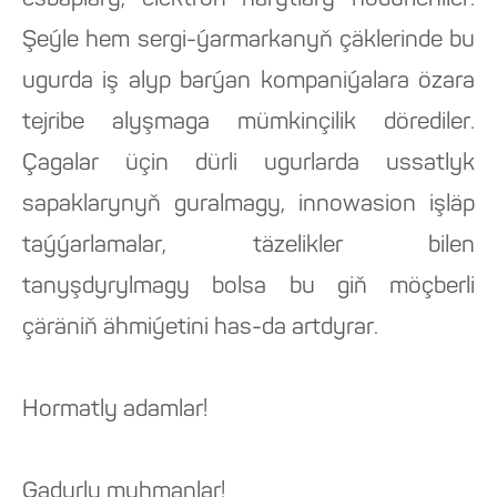
esbaplary, elektron harytlary hödürleniler.
Şeýle hem sergi-ýarmarkanyň çäklerinde bu
ugurda iş alyp barýan kompaniýalara özara
tejribe alyşmaga mümkinçilik dörediler.
Çagalar üçin dürli ugurlarda ussatlyk
sapaklarynyň guralmagy, innowasion işläp
taýýarlamalar, täzelikler bilen
tanyşdyrylmagy bolsa bu giň möçberli
çäräniň ähmiýetini has-da artdyrar.
Hormatly adamlar!
Gadyrly myhmanlar!