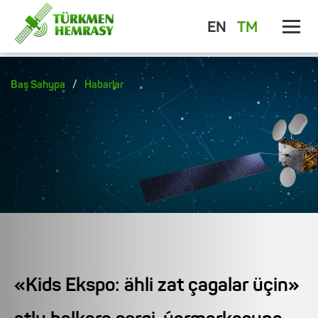
EN
TM
/
Baş Sahypa
Habarlar
«Kids Ekspo: ähli zat çagalar üçin»