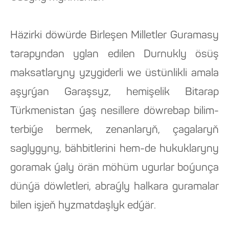
Häzirki döwürde Birleşen Milletler Guramasy
tarapyndan yglan edilen Durnukly ösüş
maksatlaryny yzygiderli we üstünlikli amala
aşyrýan Garaşsyz, hemişelik Bitarap
Türkmenistan ýaş nesillere döwrebap bilim-
terbiýe bermek, zenanlaryň, çagalaryň
saglygyny, bähbitlerini hem-de hukuklaryny
goramak ýaly örän möhüm ugurlar boýunça
dünýä döwletleri, abraýly halkara guramalar
bilen işjeň hyzmatdaşlyk edýär.