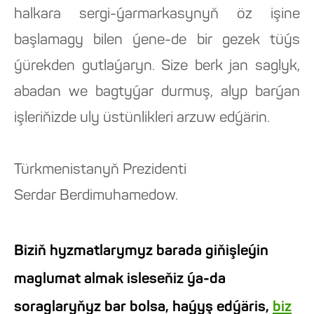
halkara sergi-ýarmarkasynyň öz işine
başlamagy bilen ýene-de bir gezek tüýs
ýürekden gutlaýaryn. Size berk jan saglyk,
abadan we bagtyýar durmuş, alyp barýan
işleriňizde uly üstünlikleri arzuw edýärin.
Türkmenistanyň Prezidenti
Serdar Berdimuhamedow.
Biziň hyzmatlarymyz barada giňişleýin
maglumat almak isleseňiz ýa-da
soraglaryňyz bar bolsa, haýyş edýäris,
biz