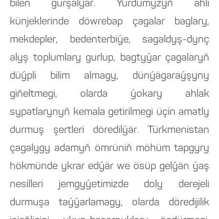
bilen gurşalýar. Ýurdumyzyň ähli
künjeklerinde döwrebap çagalar baglary,
mekdepler, bedenterbiýe, sagaldyş-dynç
alyş toplumlary gurlup, bagtyýar çagalaryň
düýpli bilim almagy, dünýägaraýşyny
giňeltmegi, olarda ýokary ahlak
sypatlarynyň kemala getirilmegi üçin amatly
durmuş şertleri döredilýär. Türkmenistan
çagalygy adamyň ömrüniň möhüm tapgyry
hökmünde ykrar edýär we ösüp gelýän ýaş
nesilleri jemgyýetimizde doly derejeli
durmuşa taýýarlamagy, olarda döredijilik