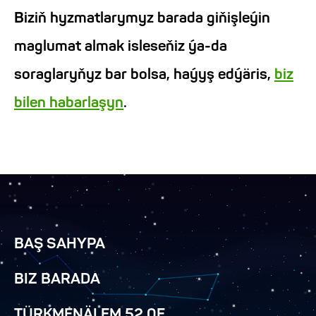
Biziň hyzmatlarymyz barada giňişleýin
maglumat almak isleseňiz ýa-da
soraglaryňyz bar bolsa, haýyş edýäris,
biz
bilen habarlaşyn
.
BAŞ SAHYPA
BIZ BARADA
TÜRKMENÄLEM 52.0E