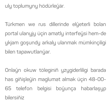
uly toplumyny hödürleýär.
Türkmen we rus dillerinde elýeterli bolan
portal ulanyjy üçin amatly interfeýsi hem-de
ykjam goşundy arkaly ulanmak mümkinçiligi
bilen tapawutlanýar.
Onlaýn okuw töleginiň yzygiderliligi barada
has giňişleýin maglumat almak üçin 48-00-
65 telefon belgisi boýunça habarlaşyp
bilersiňiz