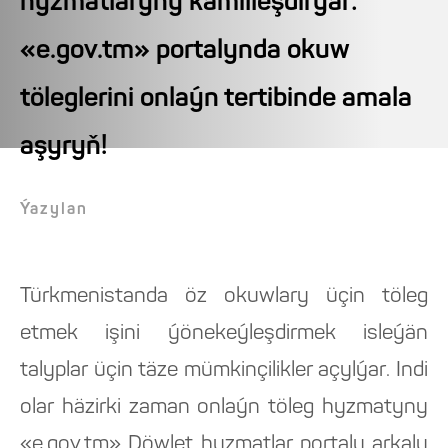
hyzmatlaryny kämilleşdirýär:
«e.gov.tm» portalynda okuw
töleglerini onlaýn tertibinde amala
aşyryň!
Ýazylan
Türkmenistanda öz okuwlary üçin töleg
etmek işini ýönekeýleşdirmek isleýän
talyplar üçin täze mümkinçilikler açylýar. Indi
olar häzirki zaman onlaýn töleg hyzmatyny
«e.gov.tm» Döwlet hyzmatlar portaly arkaly