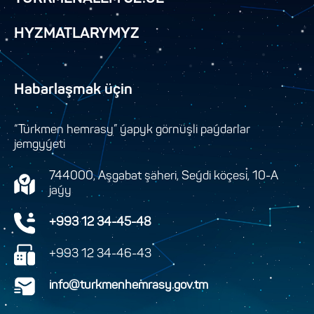
HYZMATLARYMYZ
Habarlaşmak üçin
“Türkmen hemrasy” ýapyk görnüşli paýdarlar
jemgyýeti
744000, Aşgabat şäheri, Seýdi köçesi, 10-A
jaýy
+993 12 34-45-48
+993 12 34-46-43
info@turkmenhemrasy.gov.tm