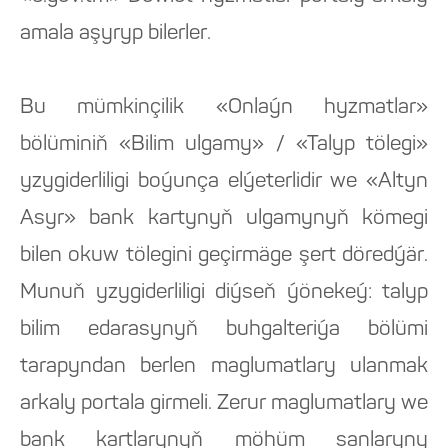
amala aşyryp bilerler.
Bu mümkinçilik «Onlaýn hyzmatlar»
bölüminiň «Bilim ulgamy» / «Talyp tölegi»
yzygiderliligi boýunça elýeterlidir we «Altyn
Asyr» bank kartynyň ulgamynyň kömegi
bilen okuw tölegini geçirmäge şert döredýär.
Munuň yzygiderliligi diýseň ýönekeý: talyp
bilim edarasynyň buhgalteriýa bölümi
tarapyndan berlen maglumatlary ulanmak
arkaly portala girmeli. Zerur maglumatlary we
bank kartlarynyň möhüm sanlaryny