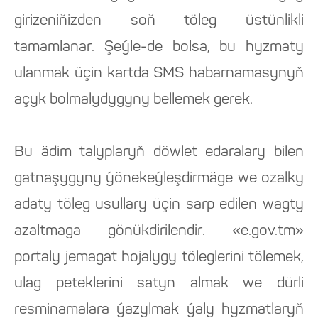
girizeniňizden soň töleg üstünlikli
tamamlanar. Şeýle-de bolsa, bu hyzmaty
ulanmak üçin kartda SMS habarnamasynyň
açyk bolmalydygyny bellemek gerek.
Bu ädim talyplaryň döwlet edaralary bilen
gatnaşygyny ýönekeýleşdirmäge we ozalky
adaty töleg usullary üçin sarp edilen wagty
azaltmaga gönükdirilendir. «e.gov.tm»
portaly jemagat hojalygy töleglerini tölemek,
ulag peteklerini satyn almak we dürli
resminamalara ýazylmak ýaly hyzmatlaryň