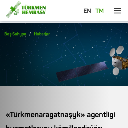
EN
TM
/
Baş Sahypa
Habarlar
«Türkmenaragatnaşyk» agentligi