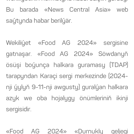
Bu barada «News Central Asia» web
saýtynda habar berilýär.
Wekiliýet «Food AG 2024» sergisine
gatnaşar. «Food AG 2024» Söwdanyň
ösüşi boýunça halkara guramasy (TDAP)
tarapyndan Karaçi sergi merkezinde (2024-
nji ýylyň 9-11-nji awgusty) guralýan halkara
azyk we oba hojalygy önümleriniň ikinji
sergisidir.
«Food AG 2024» «Durnukly geljegi