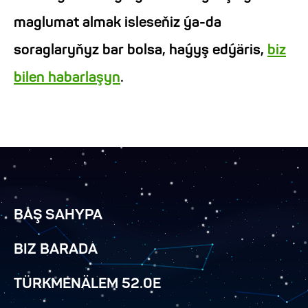
maglumat almak isleseňiz ýa-da
soraglaryňyz bar bolsa, haýyş edýäris,
biz
bilen habarlaşyn
.
BAŞ SAHYPA
BIZ BARADA
TÜRKMENÄLEM 52.0E