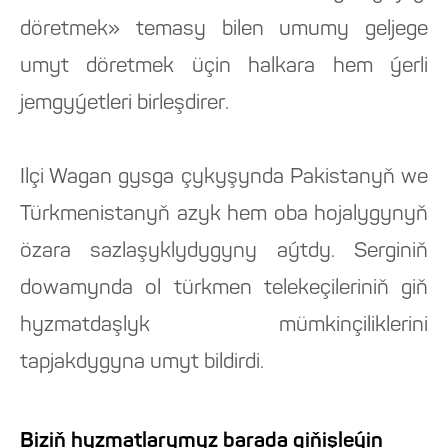
döretmek» temasy bilen umumy geljege
umyt döretmek üçin halkara hem ýerli
jemgyýetleri birleşdirer.
Ilçi Wagan gysga çykyşynda Pakistanyň we
Türkmenistanyň azyk hem oba hojalygynyň
özara sazlaşyklydygyny aýtdy. Serginiň
dowamynda ol türkmen telekeçileriniň giň
hyzmatdaşlyk mümkinçiliklerini
tapjakdygyna umyt bildirdi.
Biziň hyzmatlarymyz barada giňişleýin