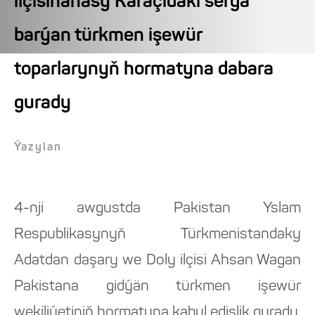
ilçisihanasy Karaçidäki sergä
barýan türkmen işewür
toparlarynyň hormatyna dabara
gurady
Ýazylan
4-nji awgustda Pakistan Yslam
Respublikasynyň Türkmenistandaky
Adatdan daşary we Doly ilçisi Ahsan Wagan
Pakistana gidýän türkmen işewür
wekiliýetiniň hormatyna kabul edişlik gurady.