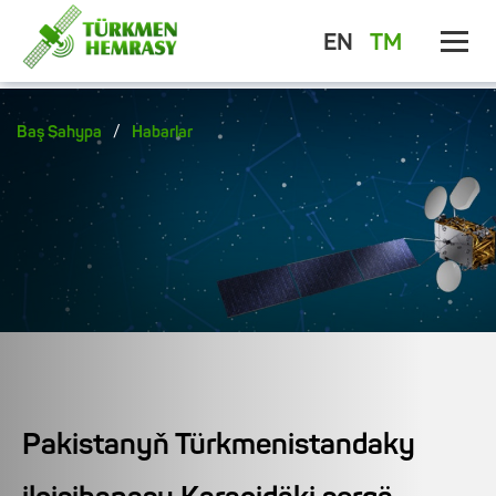
EN
TM
/
Baş Sahypa
Habarlar
Pakistanyň Türkmenistandaky