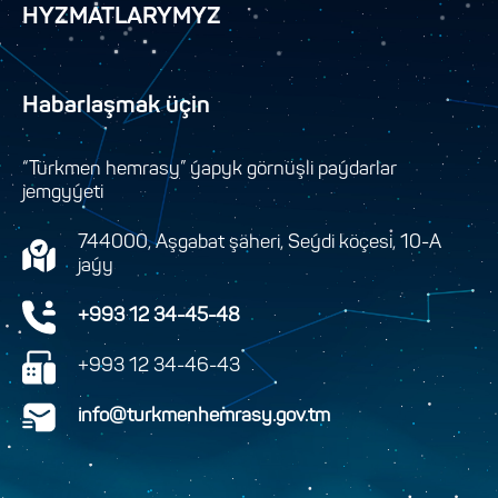
HYZMATLARYMYZ
Habarlaşmak üçin
“Türkmen hemrasy” ýapyk görnüşli paýdarlar
jemgyýeti
744000, Aşgabat şäheri, Seýdi köçesi, 10-A
jaýy
+993 12 34-45-48
+993 12 34-46-43
info@turkmenhemrasy.gov.tm